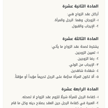
المادة الثانية عشرة
أركان عقد الزواج هي:
١- الزوجان، وهما: الرجل والمرأة.
٢- الإيجاب والقبول.
المادة الثالثة عشرة
يشترط لصحة عقد الزواج ما يأتي:
١- تعيين الزوجين.
٢- رضا الزوجين.
٣- الإيجاب من الولي.
٤- شهادة شاهدين.
٥- ألا تكون المرأة محرَّمة على الرجل تحريماً مؤبداً أو مؤقتاً.
المادة الرابعة عشرة
١- كفاءة الرجل للمرأة شرطٌ للزوم عقد الزواج لا لصحته.
٢- العبرة في كفاءة الرجل حين العقد بصلاح دينه وكل ما قام