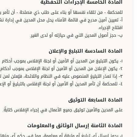
المادة الخامسة الإجراءات التحفظية
للمحكمة - من تلقاء نفسها أو بناء على طلب ذي مصلحة - أن تأمر بع
أ- تعيين أمين مدرج في قائمة الأمناء يحل محل المدين في إدارة 
افتتاح الإجراء.
ب- حجز أصول المدين التي في حيازته أو لدى الغير.
المادة السادسة التبليغ والإعلان
١- يكون التبليغ من المدين أو الأمين أو لجنة الإفلاس بموجب أحكام النظام واللائحة وفق النموذج المحدد لذلك.
٢- يكون الإعلان من المدين أو الأمين أو لجنة الإفلاس بموجب أحكام النظام واللائحة على الموقع الإلكتروني للجنة الإفلاس.
٣- إذا تعذر التبليغ المنصوص عليه في النظام واللائحة، فيُعلن لمن تعذر تبليغه، وتسري آثار التبليغ من تاريخ الإعلان.
٤- للمحكمة أن تأمر المدين أو الأمين أو لجنة الإفلاس بالتبليغ أو الإعلان عن أي حكم أو قرار أو إجراء.
المادة السابعة التوثيق
على المدين والأمين توثيق جميع الأعمال في إجراء الإفلاس كتابةً.
المادة الثامنة إرسال الوثائق والمعلومات
١- يجوز إرسال أي تبليغ أو وثيقة أو معلومة، وما في حكم أي منها 