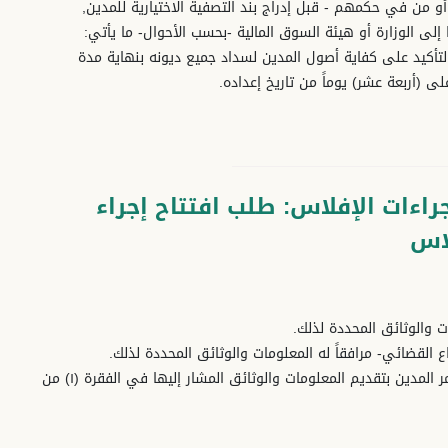
و من في حكمهم - قبل إدراج بند التصفية الاختيارية للمدين,
لى الوزارة أو هيئة السوق المالية -بحسب الأحوال- ما يأتي:
التأكيد على كفاية أصول المدين لسداد جميع ديونه بنهاية مدة
لى (أربعة عشر) يوماً من تاريخ إعداده.
راءات الإفلاس: طلب افتتاح إجراء
لاس
٣- إذا تقدم غير المدين بطلب افتتاح إجراء الإفلاس، فللمحكمة أن تأمر المدين بتقديم المعلومات والوثائق المشار إليها في الفقرة (١) من