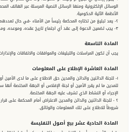
الوسائل الإلكترونية ومنها الرسائل النصية المرسلة عبر الهاتف الم
الأنظمة الآلية الحكومية.
٢- يعد تبليغ من تختاره المحكمة رئيساً من الأمناء -في حال تعددهم- أو تسليمه معلومات أو وثائق، تبليغاً أو تسليماً لباقي الأمناء.
٣- يجب تضمين الدعوة إلى عقد أي اجتماع تاريخ عقده، وموعده، ومكانه.
المادة التاسعة
يجب أن تكون المراسلات والتبليغات والموافقات والاتفاقات والإنذارا
المادة العاشرة الإطلاع على المعلومات
١- للجنة الدائنين والدائن والمدين حق الاطلاع على ما لدى الأمين 
للمدين ما لم يقرر الأمين أو لجنة الإفلاس أو الجهة المختصة أنها 
الإجراء أو النشاط الذي تشرف عليه الجهة المختصة.
٢ - للجنة الدائنين والدائن والمدين الاعتراض أمام المحكمة على قرار
شروطاً للاطلاع على تلك المعلومات والوثائق.
المادة الحادية عشر بيع أصول التفليسة