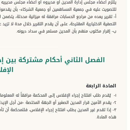
يلتزم أعضاء مجلس إدارة المدين أو مديروه أو أعضاء مجلس مديريه أ
للتصويت عليه في جمعية المساهمين أو جمعية الشركاء- بأن يقدموا إ
أ- تقرير يعده من مراجع الحسابات مرافقة له ميزانية محدثة، يتضمن 
التصفية الاختيارية المقترحة، على أن يقدم التقرير خلال مدة لا تزيد ع
ب- إقرار مكتوب منهم بأن المدين مستمر في سداد ديونه.
الفصل الثاني أحكام مشتركة بين إج
الإف
المادة الرابعة
١- يُقدم طلب افتتاح إجراء الإفلاس إلى المحكمة مرافقاً له المعلومات والوثائق المحددة لذلك.
٢- يقدم الأمين قرار المدين الصغير أو الجهة المختصة -من أجل الإيداع القضائي- مرافقاً له المعلومات والوثائق المحددة لذلك.
هذه المادة.