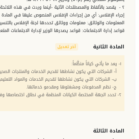
٢ - يقصد بالألفاظ والمصطلحات الآتية -أينما وردت في هذه اللائحة- المعاني المبينة أمام كل منها, ما لم يقتض السياق غير ذلك:
إجراء الإفلاس: أي من إجراءات الإفلاس المنصوص عليها في المادة (ال
المعلومات والوثائق: معلومات ووثائق تحددها لجنة الإفلاس بالتنسي
قواعد إدارة الاجتماعات: قواعد يصدرها الوزير لإدارة الاجتماعات المتع
المادة الثانية
آخر تعديل
١- يعد ما يأتي كياناً منظَّماً:
أ- الشركات التي يكون نشاطها تقديم الخدمات والمنتجات الصحية 
ب- الشركات التي يكون نشاطها تقديم الخدمات والمواد التعليمية
ج- نظم المدفوعات ومشغلوها ومقدمو خدماتها.
٢- تحدد الجهة المختصة الكيانات المنظمة في نطاق اختصاصها وفق معايير تضعها لذلك، بالتنسيق مع لجنة الإفلاس.
المادة الثالثة