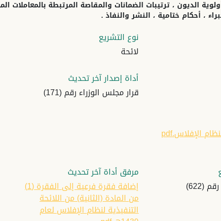
أولوية الديون ، ترتيبات الضمانات والمقاصة المرتبطة بالمعاملات الم
اء ، أحكام ختامية ، النشر والنفاذ .
نوع التشريع
لائحة
أداة إصدار آخر تحديث
قرار مجلس الوزراء رقم (171)
ظام الإفلاس.pdf
مرفق أداة آخر تحديث
 (622)
إضافة فقرة فرعية إلى الفقرة (1)
من المادة (الثانية) من اللائحة
التنفيذية لنظام الإفلاس لعام