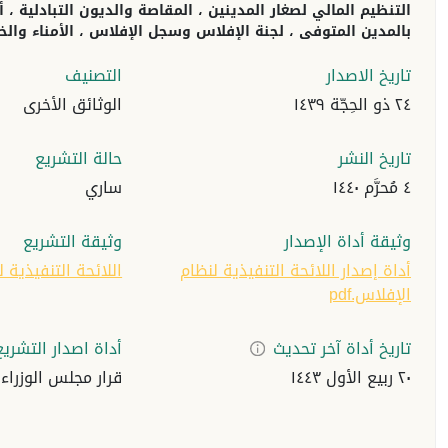
التنظيم المالي لصغار المدينين ، المقاصة والديون التبادلية ، 
بالمدين المتوفى ، لجنة الإفلاس وسجل الإفلاس ، الأمناء والخبر
تاريخ الاصدار
التصنيف
٢٤ ذو الحِجّة ١٤٣٩
الوثائق الأخرى
تاريخ النشر
حالة التشريع
٤ مُحرَّم ١٤٤٠
ساري
وثيقة أداة الإصدار
وثيقة التشريع
أداة إصدار اللائحة التنفيذية لنظام
اللائحة التنفيذية لن
الإفلاس.pdf
تاريخ أداة آخر تحديث
أداة اصدار التشريع
٢٠ ربيع الأول ١٤٤٣
قرار مجلس الوزراء رقم