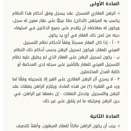
المادة الأولى
١- الرهن العقاري المسجل: عقد يسجل وفق أحكام هذا النظام
يكسب به المرتهن (الدائن) حقـًا عينيًّا على عقار معين له سجل،
ويكون له بمقتضاه أن يتقدم على جميع الدائنين في استيفاء
دينه من ثمن ذلك العقار في أيّ يد يكون.
٢ - أ - إذا كان العقار مسجلاً وفقاً لأحكام نظام التسجيل
العيني للعقار، فيكون تسجيل الرهن بحسب أحكام ذلك النظام.
ب - يكون تسجيل الرهن على العقار الذي لم يطبق عليه نظام
التسجيل العيني للعقار بالتأشير على سجله لدى المحكمة أو
كتابة العدل المختصتين.
٣ - لا يسري أثر الرهن العقاري على الغير إلا بتسجيله وفقًا لما
ورد في الفقرة (٢) من هذه المادة، ويلتزم الراهن بنفقات عقد
الرهن والتسجيل. وتدخل النفقات - إن دفعها غير الراهن- في
دين الرهن ومرتبته ما لم يتفق على غير ذلك.
المادة الثانية
١- يجب أن يكون الراهن مالكاً للعقار المرهون، وأهلاً للتصرف