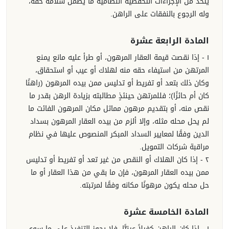
يتخذ من الإجراءات التحفظية النظامية ما يضمن سلامة حقه،
وله الرجوع بالنفقات على الراهن.
المادة الرابعة عشرة
١ - إذا نقصت قيمة العقار المرهون، أو طرأ عليه مانع يمنع
المرتهن من استيفاء حقه منه لهلاك أو عيب أو استحقاق،
وكان ذلك بتعد أو تفريط أو تدليس ممن بيده المرهون (راهنًا
كان أم حائزًا)؛ فللمرتهن حينئذٍ مطالبته بزيادة الرهن بقدر ما
نقص منه، أو بتقديم مرهون مماثل مكان المرهون الفائت ما
لم يحل محله مثله، وإلا ألزم من بيده العقار المرهون بسداد
الدين وفقًا لمعايير السداد المبكر المنصوص عليها في نظام
مراقبة شركات التمويل.
٢ - إذا كان الهلاك أو النقص من غير تعد أو تفريط أو تدليس
ممن بيده العقار المرهون، فإن ما بقي من هذا العقار أو ما
حل محله يكون مرهونًا مكانه وفقًا لمرتبته.
المادة الخامسة عشرة
١ - إذا كان الراهن كفيلاً عينيًّا، فلا يجوز التنفيذ على ما سوى