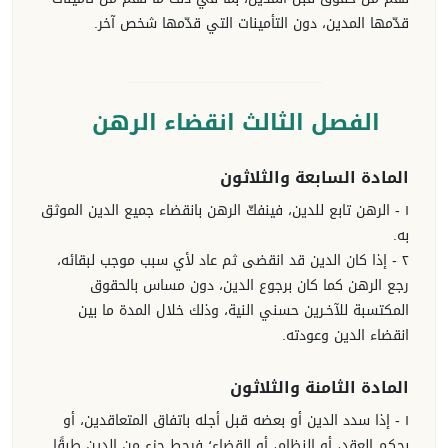
قدّمها المدين، دون التأمينات التي قدّمها شخص آخر.
الفصل الثالث انقضاء الرهن
المادة السابعة والثلاثون
١ - الرهن تابع للدين، فينفكّ الرهن بانقضاء جميع الدين الموثق
به.
٢ - إذا كان الدين قد انقضى ثم عاد لأي سبب موجب لبقائه،
رجع الرهن كما كان برجوع الدين، دون مساس بالحقوق
المكتسبة للآخـرين حسني النية، وذلك خلال المدة ما بين
انقضاء الدين وعودته.
المادة الثامنة والثلاثون
١ - إذا سدد الدين أو بعضه قبل أجله باتفاق المتعاقدين، أو
بحكم العقد، أو النظام، أو القضاء؛ فيحط جزء من الدين طبقًا