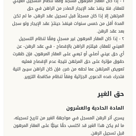
١ - إذا كان العقار المرهون مسجلاً وفقًا لنظام التسجيل العيني
للعقار، فلا ينفذ عقد الإيجار الصادر من الراهن في حق
المرتهن إلا إذا كان مسجلاً قبل تسجيل عقد الرهن، ما لم تكن
المدة أقل من خمس سنوات فينفذ حينئذٍ عقد الإيجار ولو سجل
بعد عقد الرهن.
٢ - إذا كان العقار المرهون غير مسجلٍ وفقًا لنظام التسجيل
العيني للعقار، فيلتزم الراهن بالإفصاح - في عقد الرهن- عن
أي حق عيني أصلي أو تبعي على العقار المرهون، فإن ظهرت
حقوق مؤثرة على حق المرتهن نتيجة عدم الإفصاح فعليه
تعويض المرتهن عما لحقه من ضرر، فإن كان الراهن سيئ النية
فتحرك ضده الدعوى الجزائية وفقاً لنظام مكافحة التزوير.
حق الغير
المادة الحادية والعشرون
يسري أثر الرهن المسجل في مواجهة الغير من تاريخ تسجيله،
ما لم يكن هذا الغير قد اكتسب حقًا عينيًّا على العقار المرهون
قبل تسجيل الرهن.