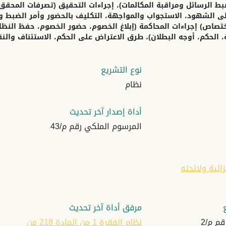
الرسائل ومراقبة المكالمات)، إجراءات التحقيق (تصرفات المحقق، ن
لى الشهود، الاستجواب والمواجهة، التكليف بالحضور وأمر الضبط وال
اختصاص) إجراءات المحاكمة (إبلاغ الخصوم، حضور الخصوم، حفظ النظ
 الحكم، أوجه البطلان)، طرق الاعتراض على الحكم، الاستئناف والنقض
نوع التشريع
نظام
أداة إصدار آخر تحديث
المرسوم الملكي رقم م/43
زائية ولائحته
مرفق أداة آخر تحديث
م م/2
نظام الفقرة 1 من المادة 218 من