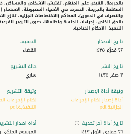
بالجريمة، القبض على المتهم، تفتيش الأشخاص والمساكن، ضبط 
المتعلقة بالجريمة، التصرف في الأشياء المضبوطة، الاستماع إ
والتصرف في الدعوى)، المحاكم (الاختصاصات الجزئية، تنازع ال
بالحق الخاص، إجراءات الجلسة ونظامها، دعوى التزوير الفرعية،
التنفيذ، الأحكام الختامية.
تاريخ الاصدار
التصنيف
٢٢ مُحرَّم ١٤٣٥
القضاء
تاريخ النشر
حالة التشريع
٣ صفَر ١٤٣٥
ساري
وثيقة أداة الإصدار
وثيقة التشريع
أداة إصدار نظام الإجراءات
نظام الإجراءات الج
الجزائية.pdf
التنفيذية.pdf
تاريخ أداة آخر تحديث
أداة اصدار التشريع
٢٦ جمادي الأول ١٤٤٣
المرسوم الملكي رق