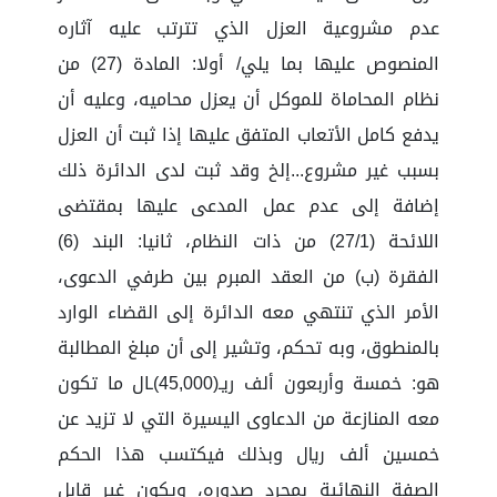
عدم مشروعية العزل الذي تترتب عليه آثاره
المنصوص عليها بما يلي/ أولا: المادة (27) من
نظام المحاماة للموكل أن يعزل محاميه، وعليه أن
يدفع كامل الأتعاب المتفق عليها إذا ثبت أن العزل
بسبب غير مشروع...إلخ وقد ثبت لدى الدائرة ذلك
إضافة إلى عدم عمل المدعى عليها بمقتضى
اللائحة (27/1) من ذات النظام، ثانيا: البند (6)
الفقرة (ب) من العقد المبرم بين طرفي الدعوى،
الأمر الذي تنتهي معه الدائرة إلى القضاء الوارد
بالمنطوق، وبه تحكم، وتشير إلى أن مبلغ المطالبة
هو: خمسة وأربعون ألف ريـ(45,000)ـال ما تكون
معه المنازعة من الدعاوى اليسيرة التي لا تزيد عن
خمسين ألف ريال وبذلك فيكتسب هذا الحكم
الصفة النهائية بمجرد صدوره، ويكون غير قابل