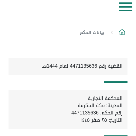
بيانات الحكم
القضية رقم 4471135636 لعام 1444هـ
المحكمة التجارية
المدينة: مكة المكرمة
رقم الحكم: 4471135636
التاريخ:
٢٥ صفَر ١٤٤٥