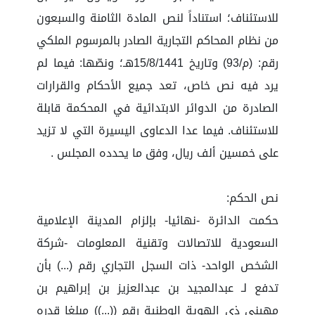
للاستئناف؛ استناداً لنص المادة الثامنة والسبعون
من نظام المحاكم التجارية الصادر بالمرسوم الملكي
رقم: (م/93) وتاريخ 15/8/1441هـ؛ ونصّها: فيما لم
يرد فيه نص خاص، تعد جميع الأحكام والقرارات
الصادرة من الدوائر الابتدائية في المحكمة قابلة
للاستئناف. فيما عدا الدعاوى اليسيرة التي لا تزيد
على خمسين ألف ريال، وفق ما يحدده المجلس .
نص الحكم:
حكمت الدائرة -نهائيا- بإلزام المدينة الإعلامية
السعودية للاتصالات وتقنية المعلومات -شركة
الشخص الواحد- ذات السجل التجاري رقم (...) بأن
تدفع لـ عبدالمجيد بن عبدالعزيز بن إبراهيم بن
مهيني ذي الهوية الوطنية رقم ((...)) مبلغا قدره