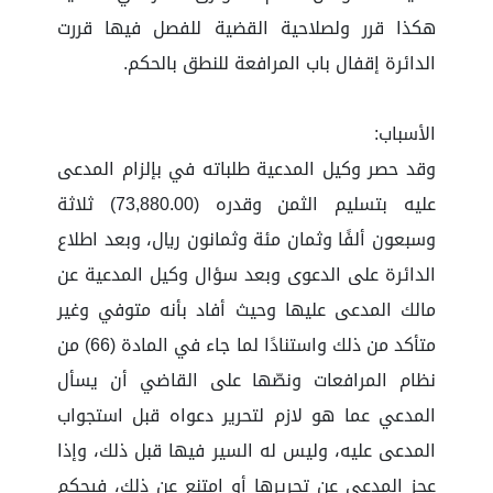
هكذا قرر ولصلاحية القضية للفصل فيها قررت
الدائرة إقفال باب المرافعة للنطق بالحكم.
الأسباب:
وقد حصر وكيل المدعية طلباته في بإلزام المدعى
عليه بتسليم الثمن وقدره (73,880.00) ثلاثة
وسبعون ألفًا وثمان مئة وثمانون ريال، وبعد اطلاع
الدائرة على الدعوى وبعد سؤال وكيل المدعية عن
مالك المدعى عليها وحيث أفاد بأنه متوفي وغير
متأكد من ذلك واستنادًا لما جاء في المادة (66) من
نظام المرافعات ونصّها على القاضي أن يسأل
المدعي عما هو لازم لتحرير دعواه قبل استجواب
المدعى عليه، وليس له السير فيها قبل ذلك، وإذا
عجز المدعي عن تحريرها أو امتنع عن ذلك، فيحكم