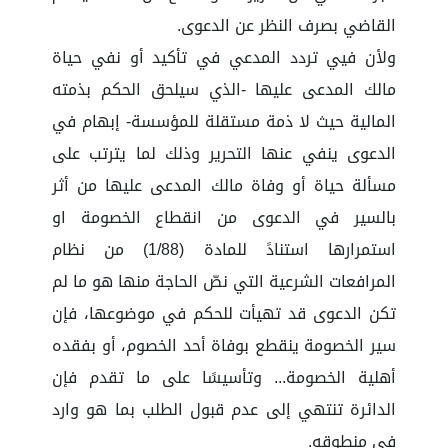
القاضي بصرف النظر عن الدعوى.
ولأن فيي تردد المدعي في تأكيد أو نفي حياة
مالك المدعى عليها -الذي سيلحق الحكم بذمته
المالية حيث لا ذمة مستقلة للمؤسسة- إبهام في
الدعوى ينفي عنها التحرير وذلك لما يترتب على
مسألة حياة أو وفاة مالك المدعى عليها من أثر
بالسير في الدعوى من انقطاع الخصومة او
استمرارها استنادً للمادة (1/88) من نظام
المرافعات الشرعية التي نصّ الحاجة منها هو ما لم
تكن الدعوى قد تهيأت للحكم في موضوعها، فإن
سير الخصومة ينقطع بوفاة أحد الخصوم، أو بفقده
أهلية الخصومة... وتأسيسًا على ما تقدم فإن
الدائرة تنتهي إلى عدم قبول الطلب بما هو وارد
في منطوقه.