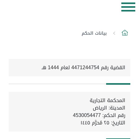
بيانات الحكم
القضية رقم 4471244754 لعام 1444 هـ
المحكمة التجارية
المدينة: الرياض
رقم الحكم: 4530054477
التاريخ:
٢٥ مُحرَّم ١٤٤٥