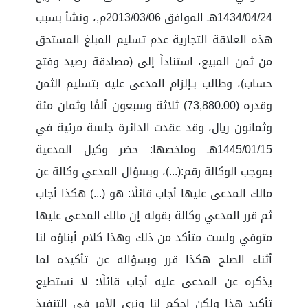
1434/04/24هـ الموافق 2013/03/06م,، ونشأ بسبب
هذه العلاقة التجارية عدم تسليم المبلغ المستحق
من ثمن المبيع، استناداً إلى (مصادقة رصيد وفتح
حساب)، وطالب بـإلزام المدعى عليه بتسليم الثمن
وقدره (73,880.00) ثلاثة وسبعون ألفًا وثمان مئة
وثمانون ريال، وقد عقدت الدائرة جلسة مرئية في
1445/01/15هـ وملخصها: حضر وكيل المدعية
بموجب الوكالة رقم:(...)، وبسؤال المدعي وكالة عن
مالك المدعى عليها أجاب قائلًا: هو (...) هكذا أجاب
ثم قرر المدعي وكالة بقوله إن مالك المدعى عليها
متوفي ولست متأكد من ذلك وهذا كلام أبناؤه لنا
أثناء الصلح هكذا قرر وبسؤاله عن تأكيده لما
يذكره عن المدعى عليه أجاب قائلًا: لا نستطيع
تأكيد هذا ولكن احكم لنا ونرى الأمر في التنفيذ