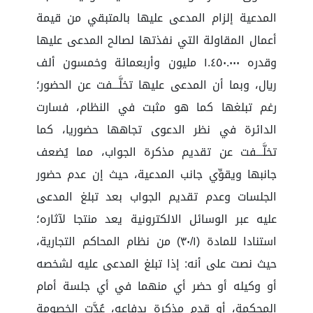
المدعية إلزام المدعى عليها بالمتبقي من قيمة
أعمال المقاولة التي نفذتها لصالح المدعى عليها
وقدره ١.٤٥٠.٠٠٠ مليون وأربعمائة وخمسون ألف
ريال، وبما أن المدعى عليها تخلَّـــفت عن الحضور؛
رغم تبلغها كما هو مثبت في النظام، فسارت
الدائرة في نظر الدعوى تجاهها حضوريا، كما
تخلَّـــفت عن تقديم مذكرة الجواب، مما يُضعف
جانبها ويقوِّي جانب المدعية، حيث إن عدم حضور
الجلسات وعدم تقديم الجواب بعد تبلغ المدعى
عليه عبر الوسائل الالكترونية يعد منتجا لآثاره؛
استنادا للمادة (٣٠/١) من نظام المحاكم التجارية،
حيث نصت على أنه: إذا تبلغ المدعى عليه لشخصه
أو وكيله أو حضر أي منهما في أي جلسة أمام
المحكمة، أو قدم مذكرة بدفاعه، عُدَّت الخصومة