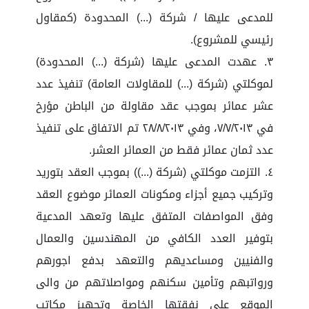
للمدعى عليها / شركة (...) المحدودة (كمقاول
رئيسي للمشروع).
٣. عهدت المدعى عليها (شركة (...) المحدودة)
لموكلتي (شركة (...) للمقاولات العامة) تنفيذ عدد
عشر عمائر بموجب عقد مقاولة من الباطن مؤرخ
في ٧/٧/٢٠١٣، وفي ٢٨/٨/٢٠١٣ تم الاتفاق على تنفيذ
عدد ثمان عمائر فقط من العمائر العشر.
٤. التزمت موكلتي (شركة (...)) بموجب العقد بتوريد
وتركيب جميع أجزاء ومكونات العمائر موضوع العقد
وفق المواصفات المتفق عليها وتعهد المدعية
بتوفير العدد الكافي من المهندسين والعمال
والفنيين ومساعديهم والتعهد بدفع اجورهم
ورواتبهم وتأمين سكنهم ومواصلاتهم من والى
الموقع على نفقتها الخاصة وتجهيز مكاتب