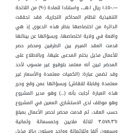
١.٤٥٠.٠٠٠ ريال ا.هـــ، واستنادا للمادة (٩٠) من اللائحة
التنفيذية لنظام المحاكم التجارية، فقد تحققت
الدائرة من اختصاصها بنظر هذه الدعوى إذ هي
واقعة في ولاية اختصاصها، وبسؤالها عن بيناتها
قدمت العقد المبرم بين الطرفين ومحضر حصر
للأعمال مذيل بختم المدعى عليها، وبالاطلاع على
المحضر تبين أنه معتمد بتوقيع غير منسوب لأحد
وقد تضمن عبارة: (الكميات معتمدة والأسعار غير
معتمدة وقابلة للنقاش) وبسؤالها عمن وقع وحرر
هذه العبارة أجابت بأنه (...) وهو مدير المشروع
وهو موظف لدى الاستشاري المعين في المشروع
حسب العقد، ثم قدمت محضر لحصر الأعمال بمبلغ
٣.٥٧٨.٣٦١ ثلاثة ملايين وخمسمائة وثمانية
وسبعون ألفا وثلاثمائة وواحد وستون ريالا مذيل