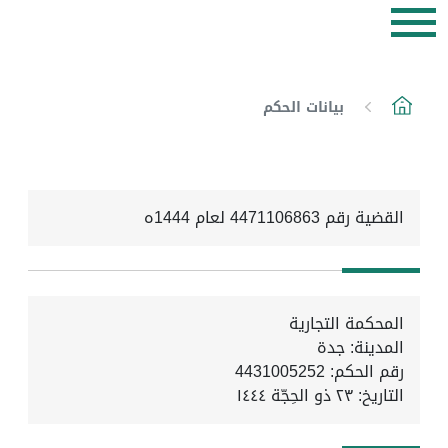
بيانات الحكم
القضية رقم 4471106863 لعام 1444ه
المحكمة التجارية
المدينة: جدة
رقم الحكم: 4431005252
التاريخ:
٢٣ ذو الحِجّة ١٤٤٤