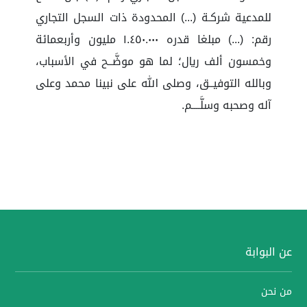
للمدعية شركـة (...) المحدودة ذات السجل التجاري
رقم: (...) مبلغا قدره ١.٤٥٠.٠٠٠ مليون وأربعمائة
وخمسون ألف ريال؛ لما هو موضَّــح في الأسباب،
وبالله التوفيــق، وصلى الله على نبينا محمد وعلى
آله وصحبه وسلَّــــم.
عن البوابة
من نحن