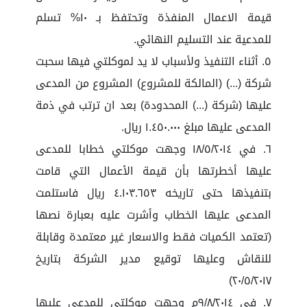
قيمة الاعمال المنفذة وتحتفظ بـ ١٠% تسلم
للمدعية عند التسليم النهائي.
٥. أثناء التنفيذ ولأسباب لا يد لموكلتي فيها سحبت
شركة (...) (المالكة للمشروع) المشروع من المدعى
عليها (شركة (...) المحدودة) بعد ان ترتب في ذمة
المدعى عليها مبلغ ١.٤٥٠.٠٠٠ ريال.
٦. في ١٨/٥/٢٠١٤ وجهت موكلتي خطابا للمدعى
عليها أخطرتها بأن قيمة الأعمال التي قامت
بتنفيذها حتى تاريخه ٤.١٠٣.٦٥٣ ريال فاستلمت
المدعى عليها الخطاب وأشرت عليه بعبارة نصها
(تعتمد الكميات فقط والاسعار غير معتمدة وقابلة
للنقاش وعليها توقيع مدير الشركة بتاريخ
٢٠/٥/٢٠١٧)
٧. في ٩/٨/٢٠١٤م وجهت موكلتي للمدعى عليها