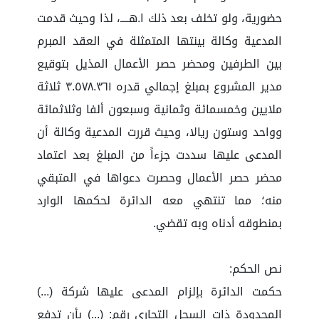
حضورية، ولو تخلف بعد ذلك ا.هــــ، لذا وحيث قدمت
المدعية وكالة بينتها المتمثلة في العقد المبرم
بين الطرفين ومحضر حصر الأعمال المذيل بتوقيع
مدير المشروع بمبلغ إجمالي قدره ٣.٥٧٨.٣٦١ ثلاثة
ملايين وخمسمائة وثمانية وسبعون ألفا وثلاثمائة
وواحد وستون ريالا، وحيث قررت المدعية وكالة أن
المدعى عليها سددت جزءاً من المبلغ بعد اعتماد
محضر حصر الأعمال وحصرت دعواها في المتبقي
منه؛ مما تنتهي معه الدائرة لحكمها الوارد
بمنطوقه أدناه وبه تقضي.
نص الحكم:
حكمت الدائرة بإلزام المدعى عليها شركة (...)
المحدودة ذات السجل التجاري رقم: (...) بأن تدفع