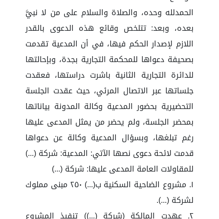
الحمدلله وحده، والصلاة والسلام على من لا نبيَّ
بعده، وبعد: تتلخص وقائع هذه الدعوى بالقدر
اللازم لإصدار الحكم فيها، في أن المدعية تقدمت
بصحيفة دعواها للمحكمة التجارية بجدة، وبإحالتها
للدائرة التجارية الثانية باشرت دراستها، فعقدت
جلساتها عبر الاتصال المرئي، حيث عقدت الجلسة
التحضيرية بحضور المدعية وكالة المدونة بياناتها
بمحضر الجلسة، ولم يحضر من يمثل المدعى عليها
رغم تبلغها، وبسؤال المدعية وكالة عن دعواها
قدمت لائحة دعوى نصها الآتي: المدعية: شركة (...)
للمقاولات العامة المدعى عليها: شركة (...)
١. مشروع الضاحية السكنية ب(...) ٢٥٠ مبنى مملوك
لشركة (...).
٢. عهدت المالكة (شركة (...)) تنفيذ المشروع