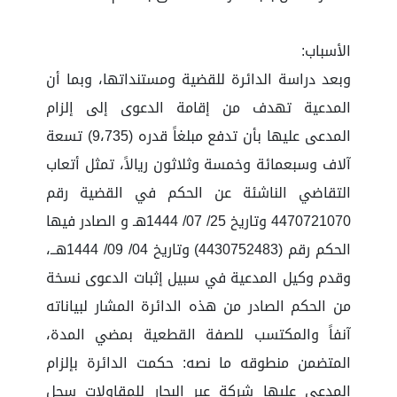
الأسباب:
وبعد دراسة الدائرة للقضية ومستنداتها، وبما أن
المدعية تهدف من إقامة الدعوى إلى إلزام
المدعى عليها بأن تدفع مبلغاً قدره (9،735) تسعة
آلاف وسبعمائة وخمسة وثلاثون ريالاً، تمثل أتعاب
التقاضي الناشئة عن الحكم في القضية رقم
4470721070 وتاريخ 25/ 07/ 1444هـ و الصادر فيها
الحكم رقم (4430752483) وتاريخ 04/ 09/ 1444هــ،
وقدم وكيل المدعية في سبيل إثبات الدعوى نسخة
من الحكم الصادر من هذه الدائرة المشار لبياناته
آنفاً والمكتسب للصفة القطعية بمضي المدة،
المتضمن منطوقه ما نصه: حكمت الدائرة بإلزام
المدعى عليها شركة عبر البحار للمقاولات سجل