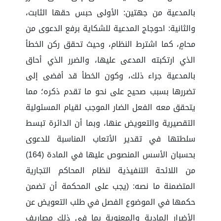
بالمدعية من جهتين: الأولى حبس حقها الثابت،
والثانية: احوجاج المدعية للشكاية برفع الدعوى من
محامٍ، كما اشترط النظام، وحيث تحقق ركن الخطأ
الذي ارتكبته المدعى عليها، والضرر الذي أحاق
بالمدعية جراء ذلك، وكون الخطأ قد أفضى إلى
تضررها بسبب صحيح على نحو ما تقدم ذكره؛ مما
يتحقق معه الفعل الضار الموجب لقيام المسئولية
التقصيرية والتعويض عنها، وبما أن الدائرة تبسط
سلطتها في تقدير الأتعاب المناسبة للدعوى
بحسبان الأسس المنصوص عليها في المادة (164)
من اللائحة التنفيذية لنظام المحاكم التجارية
المتضمنة ما نصه: (يجب على المحكمة أن تضمن
حكمها في الموضوع الفصل في طلب التعويض عن
الأضرار المادية والمعنوية بما في ذلك مصاريف