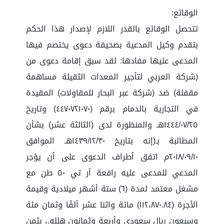
الوقائع:
تتحصل الوقائع بالقدر اللازم لإصدار هذا الحكم
بتقدم وكيل المدعية بصحيفة دعوى يختصم فيها
المدعى عليها مفادها: لقد سبق إقامة دعوى من
(شركة العربي لتأجير المعدات الثقيلة مساهمة
مقفلة) ضد (شركة عبر البحار للمقاولات) المقيدة
في التجارية بالدمام برقم (٤٤٧٠٧٢١٠٧٠) وتاريخ
١٤٤٤/٠٧/٢٥هـ والمنظورة لدى (الثالثة عشر) بشأن
المطالبة بـ(إنه بتاريخ ١٤٣٩/١٢/٣٠هـ الموافق
٢٠١٨/٠٩/١٠م اتفق أطراف الدعوى على أن يؤجر
المدعي للمدعى عليه رافعة أر تي ٥٠ طن مع
مشغل معتمد لمدة (٦) ستة أشهر ميلادية وقيمة
الأجرة (١١٢،٨٧٠.٨٤) مائة واثنا عشر ألفًا وثمان مئة
وسبعون ريال سعودي وأربعة وثمانون هلله.، بثمن