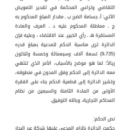
التقاضي وتراعي المحكمة في تقدير التعويض
الآتي: أـ جسامة الضرر ب ـ مقدار المبلغ المحكوم به
ج ـ مماطلة المحكوم عليه د ـ العرف والعادة
المستقرة هـ ـ رأي الخبير. عند الاقتضاء ، وعليه فإن
الدائرة ترى مناسبة الحكم للمدعية بمبلغ قدره
(9،735) تسعة آلاف وسبعمائة وخمسة وثلاثون
ريالاً؛ لما هو موضح بالأسباب، الأمر الذي تنتهي
معه الدائرة إلى الحكم وفق المدون في منطوقه،
وتشير الدائرة إلى قطعية الحكم بناء على الفقرة
الأولى من المادة الثامنة والسبعين من نظام
المحاكم التجارية، وبالله التوفيق.
نص الحكم:
حكمت الدائرة بإلزام المدعى عليها شركة عبر البحار