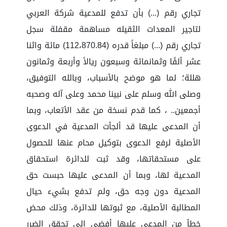
تجاري رقم (...) بأن تدفع للمدعية شركة العربي
لتاجير المعدات الثقيله مساهمة مقفلة سجل
تجاري رقم (...) مبلغاً قدره (112،870.84) مائة واثنا
عشر ألفًا وثمانمائة وسبعون ريالاً وأربعة وثمانون
هللة؛ لما هو موضح بالأسباب، وبالله التوفيق،
وصلى الله وسلم على نبينا محمد وعلى آله وصحبه
أجمعين.. ، كما قدم نسخة من عقد الأتعاب، وبما
أن المدعى عليها قد ألجأت المدعية في الدعوى
الأصلية لرفع الدعوى بتوكيل محام عنها للحصول
على مستحقاتها، وقد ثبت للدائرة استحقاق
المدعية لها، وبما أن المدعى عليها حبست حق
المدعية دون وجه حق، ولم تدفع بشيء حيال
المطالبة الأصلية، مع ثبوتها للدائرة، وذلك محض
خطأ من المدعى عليها أفضى إلى تحقق الضرر