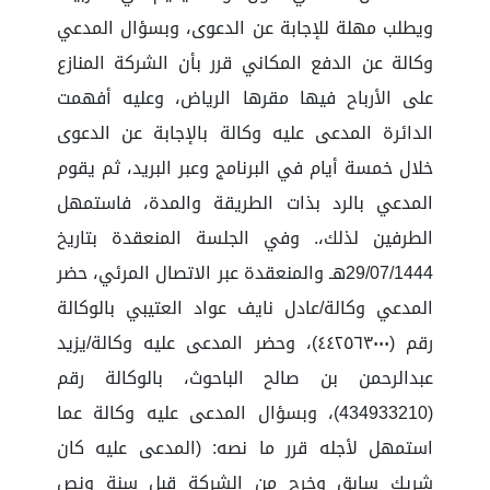
ويطلب مهلة للإجابة عن الدعوى، وبسؤال المدعي
وكالة عن الدفع المكاني قرر بأن الشركة المنازع
على الأرباح فيها مقرها الرياض، وعليه أفهمت
الدائرة المدعى عليه وكالة بالإجابة عن الدعوى
خلال خمسة أيام في البرنامج وعبر البريد، ثم يقوم
المدعي بالرد بذات الطريقة والمدة، فاستمهل
الطرفين لذلك،. وفي الجلسة المنعقدة بتاريخ
29/07/1444هـ والمنعقدة عبر الاتصال المرئي، حضر
المدعي وكالة/عادل نايف عواد العتيبي بالوكالة
رقم (٤٤٢٥٦٣٠٠٠)، وحضر المدعى عليه وكالة/يزيد
عبدالرحمن بن صالح الباحوث، بالوكالة رقم
(434933210)، وبسؤال المدعى عليه وكالة عما
استمهل لأجله قرر ما نصه: (المدعى عليه كان
شريك سابق وخرج من الشركة قبل سنة ونص