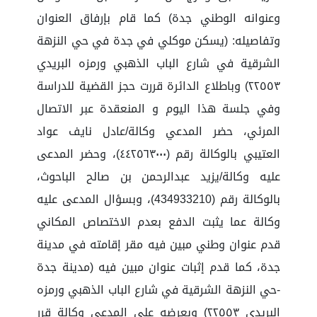
وعنوانه الوطني جدة) كما قام بإرفاق العنوان
وتفاصيله: (يسكن موكلي في جدة في حي النزهة
الشرقية في شارع الباب الذهبي ورمزه البريدي
٢٢٥٥٣) وباطلاع الدائرة قررت حجز القضية للدراسة
وفي جلسة هذا اليوم و المنعقدة عبر الاتصال
المرئي، حضر المدعي وكالة/عادل نايف عواد
العتيبي بالوكالة رقم (٤٤٢٥٦٣٠٠٠)، وحضر المدعى
عليه وكالة/يزيد عبدالرحمن بن صالح الباحوث،
بالوكالة رقم (434933210)، وبسؤال المدعى عليه
وكالة عما يثبت الدفع بعدم الاختصاص المكاني
قدم عنوان وطني مبين فيه مقر إقامته في مدينة
جدة، كما قدم إثبات عنوان مبين فيه (مدينة جدة
-حي النزهة الشرقية في شارع الباب الذهبي ورمزه
البريدي ٢٢٥٥٣) وبعرضه على المدعي وكالة قرر