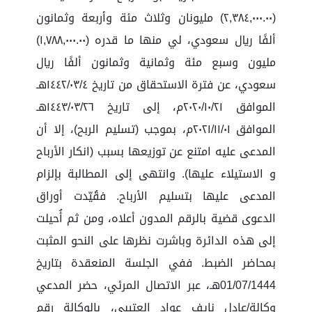
(٢,٣٨٤,٠٠٠.٠٠) مليونان وثلاث مئة وأربعة وثمانون
ألفًا ريال سعودي، لي منها ما قدره (١,٧٨٨,٠٠٠.٠٠)
مليون وسبع مئة وثمانية وثمانون ألفًا ريال
سعودي، عن فترة الاستحقاق من تاريخ ١٤٤٢/٠٣/٤هـ
الموافق ٢٠٢٠/١٠/٢١م، إلى تاريخ ١٤٤٣/٠٣/٢٦هـ
الموافق ٢٠٢١/١١/٠١م، بموجب (تسليم الربح)، إلا أن
المدعى عليه امتنع عن توزيعها بسبب (انكار الأرباح
و الاستيلاء عليها). وانتهى إلى المطالبة بإلزام
المدعى عليها بتسليم الأرباح. فقُيّدت أوراق
الدعوى قضية بالرقم المدون أعلاه، ومن ثم أُحيلت
إلى هذه الدائرة وباشرت نظرها على النحو المثبت
بمحاضر الضبط. ففي الجلسة المنعقدة بتاريخ
01/07/1444هـ، عبر الاتصال المرئي، حضر المدعي
وكالة/عادل نايف عواد العتيبي، بالوكالة رقم