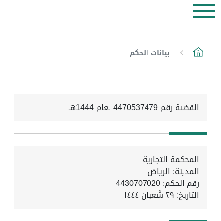
بيانات الحكم
القضية رقم 4470537479 لعام 1444هـ
المحكمة التجارية
المدينة: الرياض
رقم الحكم: 4430707020
التاريخ:
٢٩ شَعبان ١٤٤٤