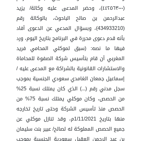
(٤٤٢٥٦٣٠٠٠)، وحضر المدعى عليه وكالة/ يزيد
عبدالرحمن بن صالح الباحوث، بالوكالة رقم
(434933210)، وبسؤال المدعي عن الدعوى أفاد
بأنه قدم دعوى محررة في البرنامج بتاريخ اليوم، ورد
فيها ما نصه: (سبق لموكلي المحامي فريد
المغربي أن قام بتأسيس شركة الصفوة للمحاماة
والاستشارات القانونية بالشراكة مع المدعى عليه /
إسماعيل جمعان الغامدي سعودي الجنسية بموجب
سجل مدني رقم (...) الذي كان يمتلك نسبة 25%
من الحصص، وكان موكلي يمتلك نسبة 75% من
الحصص منذ تأسيس الشركة وحتى تاريخ تخارجه
منها بتاريخ 1/11/2021م، وقد تنازل موكلي عن
جميع الحصص المملوكة له لصالح/ عبير بنت سليمان
بن عبد الرحمن العقيل سعودية الجنسية بموجب