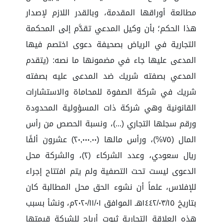
مطالعة أوراقها المقدمة، وبالقدر اللازم لإصدار
هذا الحكم؛ بأن وكيل المدعي تقدَّم إلى المحكمة
التجارية في الرياض بصحيفة دعوى اختصم فيها
المدعى عليها جاء في مضمونها ما نصه: (يتقدم
المدعي بصفته شريك ضد المدعى عليه بصفته
شريك في شركة الصفوة للمحاماة والاستشارات
القانونية وهي شركة ذات المسؤولية المحدودة
ورقم سجلها التجاري (...)، ونسبة الحصص من رأس
المال (٧٥%)، ورأس مالها (٢٠,٠٠٠.٠٠) عشرون ألفًا
ريال سعودي، وعدد الشركاء (٢)، والشركة محل
الدعوى ليست تحت التصفية ولم يتم افتتاح إجراء
للإفلاس، علماً أن نشوء الحق محل المطالبة كان
بتاريخ ١٤٤٢/٠٣/١٥هـ الموافق ٢٠٢٠/١١/٠١م، ونشأ بسبب
هذه العلاقة التجارية ثبوت أرباح للشركة قيمتها