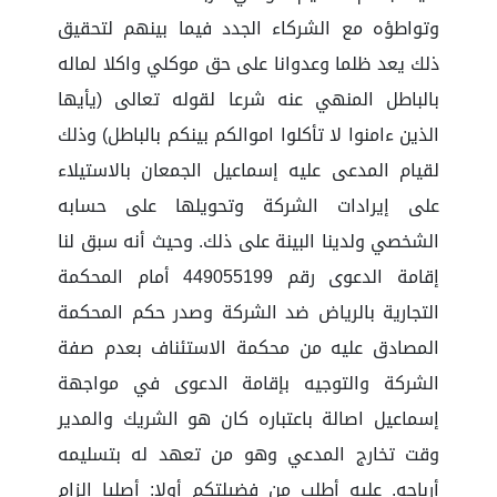
وتواطؤه مع الشركاء الجدد فيما بينهم لتحقيق
ذلك يعد ظلما وعدوانا على حق موكلي واكلا لماله
بالباطل المنهي عنه شرعا لقوله تعالى (يأيها
الذين ءامنوا لا تأكلوا اموالكم بينكم بالباطل) وذلك
لقيام المدعى عليه إسماعيل الجمعان بالاستيلاء
على إيرادات الشركة وتحويلها على حسابه
الشخصي ولدينا البينة على ذلك. وحيث أنه سبق لنا
إقامة الدعوى رقم 449055199 أمام المحكمة
التجارية بالرياض ضد الشركة وصدر حكم المحكمة
المصادق عليه من محكمة الاستئناف بعدم صفة
الشركة والتوجيه بإقامة الدعوى في مواجهة
إسماعيل اصالة باعتباره كان هو الشريك والمدير
وقت تخارج المدعي وهو من تعهد له بتسليمه
أرباحه. عليه أطلب من فضيلتكم أولا: أصليا إلزام