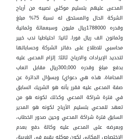
المدعى عليهم بتسليم موكلي نصيبه من أرباح
الشركة الحال والمستحق له نسبة 75% مبلغ
وقدره 1788000ريال مليون وسبعمائة وثمانية
وثمانون الف ريال فورا. ثانيا: احتياطيا ندب خبير
محاسبي للاطلاع على دفاتر الشركة وحساباتها
لتحديد الإيرادات والارباح. ثالثا: إلزام المدعى عليه
بدفع مبلغ وقدره 300,000ريال مقابل اتعاب
المحاماة. هذه هي دعواي) وبسؤال الدائرة عن
صفة المدعى عليه فقرر بأنه هو الشريك السابق
في فترة شراكة المدعي وكذلك لكونه هو من
تعهد للمدعي بتسليم الأرباح لكونه هو المدير
السابق فترة شراكة المدعي وحين صدور الخطاب،
وبعرضه على المدعى عليه وكالة دفع بعدم
الاختصاص المكاني لكون موكله يقيم في الغربية،