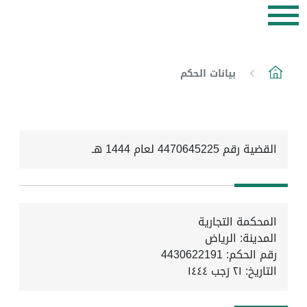
بيانات الحكم
القضية رقم 4470645225 لعام 1444 هـ
المحكمة التجارية
المدينة: الرياض
رقم الحكم: 4430622191
التاريخ:
٢١ رَجب ١٤٤٤