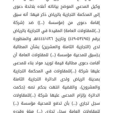
وكيل المدعي الموضح بياناته أعلاه بلائحة دعوى
إلى المحكمة التجارية بالرياض ذكر فيها: أنه سبق
إقامة دعوى من (مؤسسة (...)) ضد (شركة
(...)للمقاولات العامة) المقيدة في التجارية بالرياض
برقم (٤٤٩٠٥٣٤٩٥) وتاريخ ١٤٤٤/٠١/٢٦هـ والمنظورة
لدى (التجارية الثامنة والعشرين) بشأن المطالبة
بـ(سبق للمدعية مؤسسة (...) للمقاولات العامة أن
أقامت دعوى مطالبة قيمة توريد مواد بناء للمدعى
عليها شركة (...)للمقاولات في المحكمة التجارية
بمدينة الرياض ولدى الدائرة التجارية الثامنة
والعشرون)، والقضية انتهت بحكم نصه (حكمت
الدائرة بإلزام المدعى عليها شركة (...)للمقاولات
سجل تجاري (...) بأن تدفع للمدعية مؤسسة (...)
للمقاولات العامة سجل تجاري (...) مبلغ وقدره