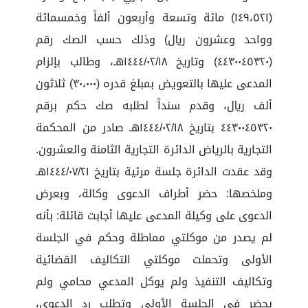
(١٤٩،٥٢١) مائة وتسعة وأربعون ألفاً وخمسمائة
وواحد وعشرون ريال) وذلك حسب الصك رقم
(٤٤٣٠٠٤٥٣٢٠) وتاريخ ١٤٤٤/٠٢/١٨هـ، وطالب بإلزام
المدعى عليها بالتعويض بمبلغ قدره (٣٠،٠٠٠) ثلاثون
ألف ريال، وقدم سنداً لطلبه صك حكم برقم
٤٤٣٠٠٤٥٣٢٠ بتاريخ ١٤٤٤/٠٢/١٨هـ صادر من المحكمة
التجارية بالرياض الدائرة التجارية الثامنة والعشرون.
وقد عقدت الدائرة جلسة مرئية بتاريخ ١٤٤٤/٠٧/٢١هـ
وملخصها: حضر أطراف الدعوى وكالة، وبعرض
الدعوى على وكيلة المدعى عليها أجابت قائلة: بأنه
لم يصدر من موكلتي مماطلة وحكم في الجلسة
الأولى وتحملت موكلتي التكاليف القضائية
وتكاليف التنفيذ ولم يوكل المدعي محامي ولم
يحضر في الجلسة الأولى وتطلب رد الدعوى،