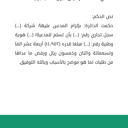
نص الحكم:
حكمت الدائرة: بإلزام المدعى عليها/ شركة (...)
سجل تجاري رقم: (...) بأن تسلم للمدعية/ (...) هوية
وطنية رقم: (...) مبلغا قدره (١٤،٩٥٢) أربعة عشر الفا
وتسعمائة واثنان وخمسون ريال ورفض ما عداها
من طلبات لما هو موضح بالأسباب وبالله التوفيق.