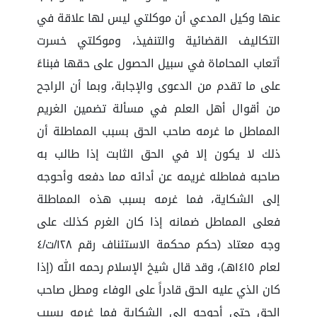
عنها وكيل المدعي أن موكلتي ليس لها علاقة في
التكاليف القضائية والتنفيذ، وموكلتي خسرت
أتعاب المحاماة في سبيل الحصول على حقها فبناءً
على ما تقدم من الدعوى والإجابة، وبما أن الراجح
من أقوال أهل العلم في مسألة تضمين الغريم
المماطل ما غرمه صاحب الحق بسبب المماطلة أن
ذلك لا يكون إلا في الحق الثابت إذا طالب به
صاحبه فماطله غريمه عن أدائه مما دفعه وأحوجه
إلى الشكاية، فما غرمه بسبب هذه المماطلة
فعلى المماطل ضمانه إذا كان الغرم كذلك على
وجه معتاد (حكم محكمة الاستئناف رقم ١٢٨/ت/٤
لعام ١٤١٥هـ)، وقد قال شيخ الإسلام رحمه الله (إذا
كان الذي عليه الحق قادراً على الوفاء ومطل صاحب
الحق حتى أحوجه إلى الشكاية فما غرمه بسبب