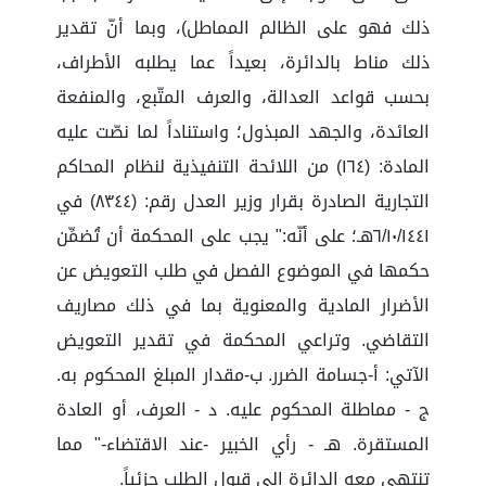
ذلك فهو على الظالم المماطل)، وبما أنّ تقدير
ذلك مناط بالدائرة، بعيداً عما يطلبه الأطراف،
بحسب قواعد العدالة، والعرف المتّبع، والمنفعة
العائدة، والجهد المبذول؛ واستناداً لما نصّت عليه
المادة: (١٦٤) من اللائحة التنفيذية لنظام المحاكم
التجارية الصادرة بقرار وزير العدل رقم: (٨٣٤٤) في
٦/١٠/١٤٤١هـ؛ على أنّه:" يجب على المحكمة أن تُضمِّن
حكمها في الموضوع الفصل في طلب التعويض عن
الأضرار المادية والمعنوية بما في ذلك مصاريف
التقاضي. وتراعي المحكمة في تقدير التعويض
الآتي: أ-جسامة الضرر. ب-مقدار المبلغ المحكوم به.
ج - مماطلة المحكوم عليه. د - العرف، أو العادة
المستقرة. هـ - رأي الخبير -عند الاقتضاء-" مما
تنتهي معه الدائرة إلى قبول الطلب جزئياً.