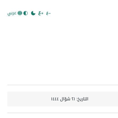
عربي
التاريخ:
٢١ شوّال ١٤٤٤