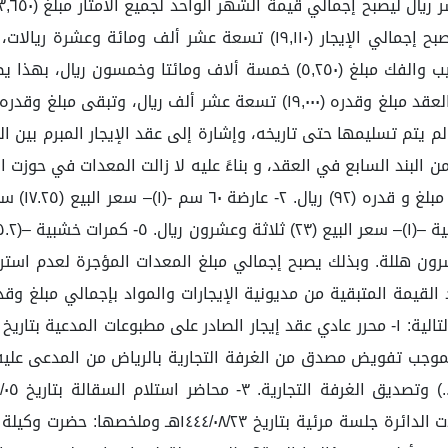
تاريخ ٠٥ /٠٢ /٢٠١١ م وينتهي الإيجار بتاريخ ١٧ /٠٣ /٢٠١١ م ليصبح إجمالي
م يتم تسليمها حتى تاريخه، وإشارة إلى عقد الإيجار المبرم بين ا
والممهورة بتوقيع الطرفين وتوقيع المفوض له. وقد عقدت 