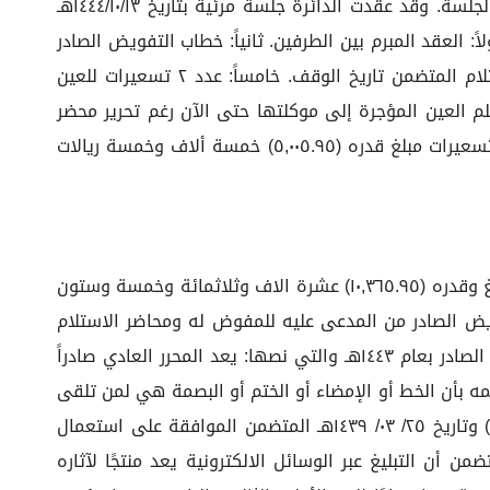
وبسؤال وكيلة المدعية عن دعوى موكلتها؟ أحالت إلى ما ورد أعلاه، وبسؤالها البينة؟ طلبت مهلة لإرفاقها، وعليه رفعت الجلسة. وقد عقدت الدائرة جلسة مرئية بتاريخ ١٤٤٤/١٠/١٣هـ
 العقد المبرم بين الطرفين. ثانياً: خطاب التفويض الصادر
من المدعى عليها لمفوضها (...) المختوم من الغرفة التجارية. ثالثاً: محضر الاستلام المتضمن تاريخ البدء. رابعاً: محضر الاستلام المتضمن تاريخ الوقف. خامساً: عدد ٢ تسعيرات للعين
 العين المؤجرة إلى موكلتها حتى الآن رغم تحرير محضر
وقف التأجير المرفق بالدعوى، وأكدت على أن المتبقي من الأجرة قدره (٥,٣٦٠) ريال ومتوسط قيمة العين المؤجرة حسب التسعيرات مبلغ قدره (٥,٠٠٥.٩٥) خمسة ألاف وخمسة ريالات
وقد حصرت وكيلة المدعية طلباتها في إلزام المدعى عليه بسداد القيمة المتبقية من مديونية الإيجارات والمواد بإجمالي مبلغ وقدره (١٠,٣٦٥.٩٥) عشرة الاف وثلاثمائة وخمسة وستون
يض الصادر من المدعى عليه للمفوض له ومحاضر الاستلام
وجميعها موقعه من المدعى عليه أو المفوض له، وبناءً على الفقرة الأولى من المادة التاسعة والعشرين من نظام الإثبات الصادر بعام ١٤٤٣هـ والتي نصها: يعد المحرر العادي صادراً
ه بأن الخط أو الإمضاء أو الختم أو البصمة هي لمن تلقى
عنه الحق ، وحيث أن ما قدمته من مستندات يكفي لنهوض بينة موكلتها في الدعوى، وبناء على الأمر الملكي رقم (١٤٣٨٨) وتاريخ ٢٥/ ٠٣/ ١٤٣٩هـ المتضمن الموافقة على استعمال
ة في التبليغات القضائية وبناء على قرار المجلس الأعلى للقضاء رقم ٢١٩/٦/٣٩ بتاريخ ١٢/ ٠٤/ ١٤٣٩هـ المتضمن أن التبليغ عبر الوسائل الالكترونية يعد منتجًا لآثاره