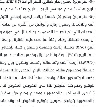
المعدات التي تم تأجيرها للمدعى عليه لا تزال في حوزته ول