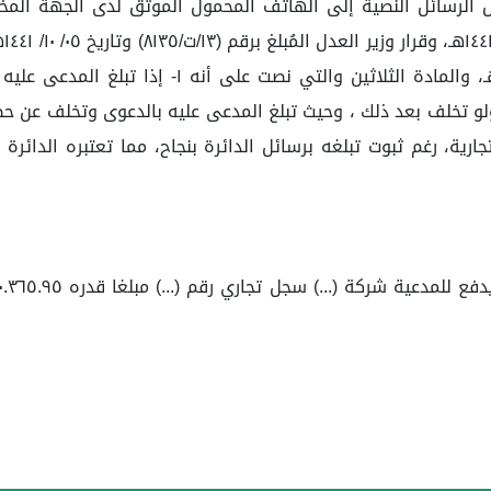
 وتبليغًا لشخص المرسل إليه وفق الآتي ١/ إرسال الرسائل النصية إلى الهاتف المحمول المو
الم
الصادر بالمرسوم الملكي رقم (م/ ٩٣) وتاريخ ١٥/ ٠٨
لو تخلف بعد ذلك ، وحيث تبلغ المدعى عليه بالدعوى وتخلف عن ح
 المحاكم التجارية، رغم ثبوت تبلغه برسائل الدائرة بنجاح، مما تعتبره 