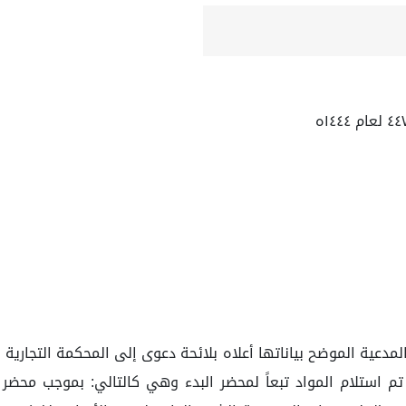
ية الموضح بياناتها أعلاه بلائحة دعوى إلى المحكمة التجارية ب
 بتاريخ ٢٢ /٠١ /٢٠١١م، والذي بموجبه تم استلام المواد تبعاً لمحضر البدء وهي كا