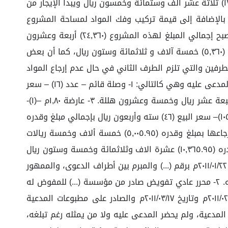
(١٠٥٠متر مربع) بمبلغ إيجار شهري للمتر الواحد (١٣) ثلاثة عشر ريال ليصبح إجمالي قيمة الشهر الواحد لجميع الأمتار مبلغ (١٣,٦٥٠) ثلاثة عشر ألف وستمائة وخمسون ريال ويبدأ الإيجار من
 الإيجار (١٩,١١٠) تسعة عشر ألف ومائة وعشرة ريالات، بالإضافة إلى قيمة تركيب وفك المواد لمساحة المشروع
(١٠٥٠متر مربع) بسعر (٥) خمسة ريالات ليصبح إجمالي التركيب والفك مبلغ (٥,٢٥٠) خمسة ألاف ومائتا وخمسون ريال، بهذا يصبح إجمالي المبلغ لهذه المشروع (٢٤,٣٦٠) أربعة وعشرون
ألف وثلاثمائة وستون ريال، والواصل من الأجرة من بداية العقد مبلغ وقدره (١٩,٠٠٠) تسعة عشر ألف ريال، وتبقى مبلغ وقدره (٥,٣٦٠) خمسة آلاف و ثلاثمائة وستون ريال، كما أن بعض
لطرفين والتي تلزم الطرف الثاني في حال عدم إرجاع المواد
أن يسدد قيمتها وذلك وفقاً لما نصت عليه الفقرة الرابعة من البند السابع في العقد، و بناءً عليه لا زالت المعدات في حوزت المدعى عليه وهي كالتالي: ١- وصلة قائم – عدد (١٦) – سعر
البيع (٥.٧٥) خمسة ريالات وخمسة وسبعون هللة بإجمالي مبلغ و قدره (٩٢) ريال. ٢- عارضة ٦٠ سم -(١)– سعر البيع (١٧.٢٥) سبعة عشر ريال وخمسة وعشرون هللة. ٣- عارضة ١,٨٠م –(١)-
سعر البيع (٣٤.٥) أربعة وثلاثون ريال وخمس هللات. ٤- ميزانية –(١)– سعر البيع (٢٣) ثلاثة وعشرون ريال. ٥- كمرات خشبية –(١٠٥.٢)– سعر البيع (٤٦) سته وأربعون ريال بإجمالي مبلغ وقدره
(٤,٨٣٩.٢٠) أربعة ألاف وثمانمائة وتسعة وثلاثون ريال وعشرون هللة. وبذلك يصبح إجمالي مبلغ المعدات المؤجرة لعدم استرجاعها بمبلغ وقدره (٥,٠٠٥.٩٥) خمسة ألاف وخمسة ريالات
وتسعة وخمسون هللة، وطالبت بإلزام المدعى عليه بسداد القيمة المتبقية من مديونية الإيجارات والمواد بإجمالي مبلغ وقدره (١٠,٣٦٥.٩٥) عشرة الاف وثلاثمائة وخمسة وستون ريال
وخمسة وتسعون هللة. وقدمت سنداً لطلبها، المستندات التالية: ١- محرر عادي عقد إيجار الصادر على مطبوعات المدعية بتاريخ ٢٠١١/٠١/٢٢م برقم (...) والمبرم بين أطراف الدعوى، والممهور
بتوقيع وختم كلا الطرفين بناءً على التفويض المفوض له بموجب تفويض مصدق من الغرفة التجارية بالرياض من المدعى عليه. ٢- محرر عادي تفويض صادر من مؤسسة (...) للمفوض له
(...) في الاستئجار، والممهور بتوقعهم وختم مؤسسة (...) وتصديق الغرفة التجارية. ٣- محاضر استلام السقالة بتاريخ ٢٠١١/٠٢/٠٥م وتاريخ ٢٠١١/٠٣/١٧م والصادر على مطبوعات المدعية
الدائرة جلسة مرئية بتاريخ ١٤٤٤/٠٨/٢٣هـ وملخصها: حضرت وكيلة المدعية، ولم يحضر المدعى عليه ولا من يمثله رغم تبلغه،