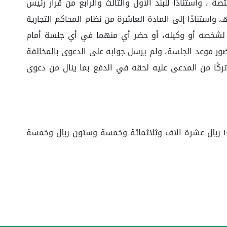
ثق لدى الجهة المختصة ، واستنادًا للبند الأول والثالث والرابع من قرار رئيس
جلس الأعلى للقضاء المُبلغ برقم (١٥٠٥/ت) وتاريخ ٠٥/ ١٠/ ١٤٤١هـ، وقرار وزير العدل المُبلغ برقم (١٣/ت/٨١٣٥) وتاريخ ٠٥/ ١٠/ ١٤٤١هـ، واستنادًا إلى المادة العاشرة من نظام المحاكم التجارية
/ ١٤٤١هـ، والمادة الثلاثين والتي نصت على أنه ١- إذا تبلغ المدعى عليه لشخصه أو وكيله، أو حضر أي منهما في أي جلسة أمام
ضور موعد الجلسة، ولم يرسل جوابه على الدعوى بالمخالفة
الدائرة تركًا من المدعى عليه لحقه في الدفع بما ينال من دعوى
حكمت الدائرة بإلزام المدعى عليه (...) هوية رقم (...) بأن يدفع للمدعية شركة (...) سجل تجاري رقم (...) مبلغا قدره ١٠.٣٦٥.٩٥ ريال عشرة الاف وثلاثمائة وخمسة وستون ريال وخمسة