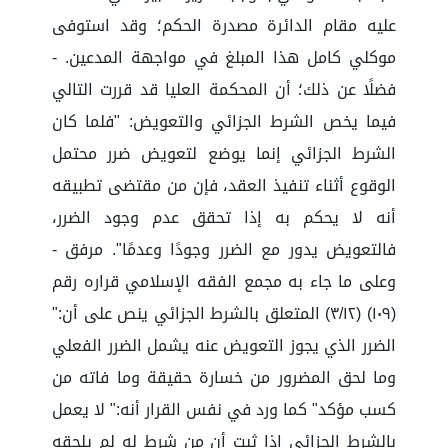
عليه مقام الدائرة مصدرة الحكم؛ وقد استوفى
موكلي كامل هذا المبلغ في مواجهة المدعين. -
فضلًا عن ذلك؛ أن المحكمة العليا قد قررت التالي
فيما يخص الشرط الجزائي والتعويض: "فلما كان
الشرط الجزائي إنما يوضع لتعويض ضرر محتمل
الوقوع أثناء تنفيذ العقد، فإن من مقتضى تطبيقه
أنه لا يحكم به إذا تحقق عدم وجود الضرر،
فالتعويض يدور مع الضرر وجودًا وعدمًا". مرفق -
وعلى ما جاء به مجمع الفقه الإسلامي قراره رقم
(١٠٩) (٣/١٢) المتعلق بالشرط الجزائي ينص على أن:"
الضرر الذي يجوز التعويض عنه يشمل الضرر الفعلي
وما لحق المضرور من خسارة حقيقة وما فاته من
كسب مؤكد" كما ورد في نفس القرار أنه:" لا يعمل
بالشرط الجزائي إذا ثبت أن من شرط له لم يلحقه