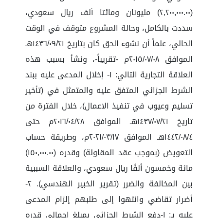
(٢,٢٠٠,٠٠٠.٠٠) مليونان ومائتا ألف ريال سعودي،
سددت بالكامل، وحالة المشروع متوقف في الوقت
الحالي، علماً أن نشوء الحق كان بتاريخ ١٤٣٦/٠٩/٢١هـ
الموافق ٢٠١٥/٠٧/٠٨م -تقريباً-، ونشأ بسبب هذه
العلاقة التجارية التالي: ١- إخلال المدعى عليه ببند
الشرط الجزائي المتفق عليه والمتمثل في (تأخير
تسليم وعيوب في تنفيذ الاعمال)، خلال الفترة من
تاريخ ١٤٣٧/٠٧/٢١هـ الموافق ٢٠١٦/٠٤/٢٨م حتى
١٤٤٢/٠٨/٤هـ الموافق ٢٠٢١/٠٣/١٧م، وطريقة حساب
التعويض (بموجب عقد المقاولة) وقدره (١٥٠,٠٠٠.٠٠)
مائة وخمسون ألفًا ريال سعودي، والعلاقة السببية
بين المخالفة والضرر (تقرير الخبير الهندسي). ٢-
أضرار تقاضي وانتهوا إلى طلبهم إلزام المدعى
عليه بـ: ١-دفع الشرط الجزائي بمبلغ إجمالي قدره