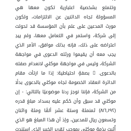
وتتمتع بشخصية اعتبارية تكون معها هي
المسؤولة تجاه الدائنين عن الالتزامات، ولكون
مورث المدعين على علم بأن المؤسسة قد تحولت
إلى شركة، واستمر في التعامل معها، ولم يبدِ
اعتراضه على ذلك، فإنه بذلك موافق، الأمر الذي
يجب معه أن يقيموا ورثته الدعوى في مواجهة
الشركة، وليس في مواجهة موكلي لانعدام صفته
بالدعوى.  بصفةٍ احتياطية: إذا ما ارتأت مقام
الدائرة انعقاد الخصومة تجاه موكلي بالدعوى بدلًا
من الشركة، فإننا نوجز ردنا موضوعيًا بالتالي: - إن
موكلي قد سبق وأن حُكم عليه بسداد مبلغ قدره
(٨١٦٫١٩٢) ثمنمئة وستة عشر ألفًا ومئة واثنان
وتسعون ريال للمدعين، وإذ أن هذا المبلغ هو الذي
أُثبت بذمة موكلي بموجب تقرير الخبير الذي استندت