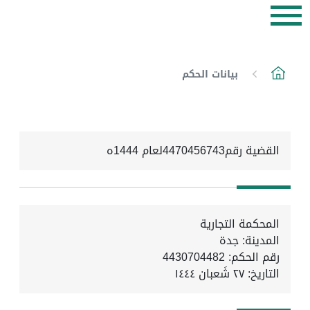
بيانات الحكم
القضية رقم4470456743لعام 1444ه
المحكمة التجارية
المدينة: جدة
رقم الحكم: 4430704482
التاريخ:
٢٧ شَعبان ١٤٤٤