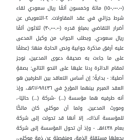
(١٥٠,٠٠٠.٠٠) مائة وخمسون ألفًا ريال سعودي لقاء
شرط جزائي في عقد المقاولات. ٢-التعويض عن
أضرار التقاضي بمبلغ قدره (٣٠,٠٠٠.٠٠) ثلاثون ألفًا
ريال سعودي. وبطلب الجواب من وكيل المدعى
عليه أرفق مذكرة جوابية ونص الحاجة منها: (عطفًا
على ما جاءت به صحيفة دعوى المدعين، نوجز
لمقام الدائرة ردنا عليها على النحو التالي: بصفةٍ
أصلية: - بدايةً؛ إن أساس التعاقد بين الطرفين هو
العقد المبرم بينهما المؤرخ في ٢١/٠٩/١٤٣٦هـ، وإذ
أنه طرفيه هما مؤسسة (...) -شركة (...) حاليًا-،
ومورث المدعين. ولما أن موكلي كان مالكًا
للمؤسسة آنذاك، إلا أنها قد تحولت إلى شركة
بعام ١٤٣٨هـ. - وإذ أن تحول المؤسسة إلى شركة
يجعلها مستقلة الذمة، ومنفصلة عن ذمة موكلي،