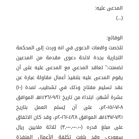
المدعى عليه:
(...)
الوقائع:
تلخصت واقعات الدعوى في انه وردت إلى المحكمة
التجارية بجدة لائحة دعوى مقدمة من المدعين
تضمنت:" تعاقد المدعي مع المدعى عليه على أن
يقوم المدعى عليه بتنفيذ أعمال مقاولة عبارة عن
عقد تسليم مفتاح وذلك في تشطيب، لمدة (١٠)
عشرة أشهر، ابتداءً من تاريخ ١٤٣٦/٠٩/٢١هـ الموافق
٢٠١٥/٠٧/٠٨م، على أن يُسلم العمل بتاريخ
١٤٣٧/٠٧/٢١هـ الموافق ٢٠١٦/٠٤/٢٨م، وقد كان الاتفاق
على مبلغ قدره (٣,٠٠٠,٠٠٠.٠٠) ثلاثة ملايين ريال
سعودي، وقد بلغت تكلفة الأعمال المنفذة