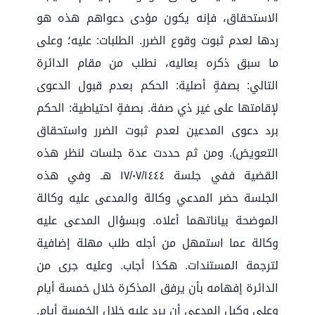
الاستحقاق، فإنه يكون مؤدى دعواهم هذه هو
ردها لعدم ثبوت وقوع الضرر. الطلبات: عليه؛ وعلى
ما سبق ذكره بعاليه، نطلب من مقام الدائرة
التالي: بصفةٍ أصلية: الحكم بعدم قبول الدعوى
لإقامتها على غير ذي صفة. بصفةٍ احتياطية: الحكم
برد دعوى المدعين لعدم ثبوت الضرر واستحقاق
التعويض). ومن ثم حددت عدة جلسات لنظر هذه
القضية ففي جلسة ١٧/٠٧/١٤٤٤ هـ وفي هذه
الجلسة حضر المدعي وكالة والمدعى عليه وكالة
الموضحة بياناتهما أعلاه. وبسؤال المدعى عليه
وكالة عما استمهل من أجله طلب مهلة إضافية
لترجمة المستندات. هكذا أجاب. وعليه جرى من
الدائرة إفهامه بأن يرفق المذكرة خلال خمسة أيام
وعلى وكيل المدعي أن يرد عليه خلال الخمسة أيام.