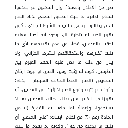
ضرر من الإخلال بالعقد"، وإن المدعين لم يقدموا
لمقام الدائرة ما يثبت التحقق الفعلي لذلك الضرر
الذي يطالبون بموجبه لقيمة الشرط الجزائي، كون
تقرير الخبير لم يتطرق إلى وجود أية أضرار فعلية
لحقت بالمدعين، فضلًا عن عدم تقديمهم لأي ما
يثبت تضررهم واستحقاقهم للشرط الجزائي، ولا
ينال من ذلك ما نص عليه العقد المبرم بين
الطرفين، كونه لم يُثبت وقوع الضرر، أو ثبوت أركان
التعويض (الضرر- الخطأ-العلاقة السببية) . بذلك؛
وكونه لم يُثبت وقوع الضرر لا إثباتًا من المدعين، أو
تقريرًا من الخبير، فإن بذلك يطالب المدعين بما لا
يستحقوا، وإعمالًا لما جاءت به الفقرة (١) من
المادة رقم (٢) من نظام الإثبات: "على المدعي أن
يثبت ما يدعيه من حق"، وكونه لم يُقدم ما يُثبت