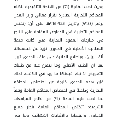
وحيث نصت الفقرة (٣١) من اللائحة التنفيذية لنظام
المحاكم التجارية الصادرة بقرار معالي وزير العدل
برقم (٨٣٤٤) وتاريخ ٢٦/١٠/١٤٤١هـ على أن: (تختص
المحاكم التجارية في الدعاوى المقامة على التاجر
في منازعات العقود التجارية متى كانت قيمة
المطالبة الأصلية في الدعوى تزيد عن خمسمائة
ألف ريال)، وباطلاع الدائرة على ملف الدعوى تبين
لها أن الطلب الأصلي وما يتفرع عنه من طلبات
التعويض لا تبلغ قيمتها ما ورد في اللائحة، لذلك
فإن هذه الدعوى خارجة عن اختصاص المحاكم
التجارية وداخلة في اختصاص المحاكم العامة وفقاً
لما نصت عليه المادة (٣١) من نظام المرافعات
الشرعية: "تختص المحاكم العامة بنظر جميع
الدعاوى والقضايا والإثباتات الإنهائية وما في