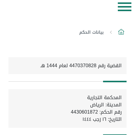
بيانات الحكم
القضية رقم 4470370828 لعام 1444 هـ
المحكمة التجارية
المدينة: الرياض
رقم الحكم: 4430601872
التاريخ:
١٦ رَجب ١٤٤٤