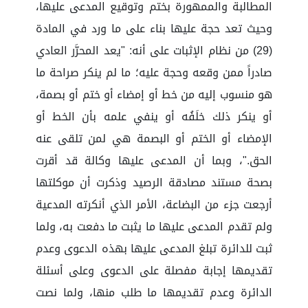
المطالبة والممهورة بختم وتوقيع المدعى عليها،
وحيث تعد حجة عليها بناء على ما ورد في المادة
(29) من نظام الإثبات على أنه: "يعد المحرَّر العادي
صادراً ممن وقعه وحجة عليه؛ ما لم ينكر صراحة ما
هو منسوب إليه من خط أو إمضاء أو ختم أو بصمة،
أو ينكر ذلك خلَفُه أو ينفي علمه بأن الخط أو
الإمضاء أو الختم أو البصمة هي لمن تلقى عنه
الحق."، وبما أن المدعى عليها وكالة قد أقرت
بصحة مستند مصادقة الرصيد وذكرت أن موكلتها
أرجعت جزء من البضاعة، الأمر الذي أنكرته المدعية
ولم تقدم المدعى عليها ما يثبت ما دفعت به، ولما
ثبت للدائرة تبلغ المدعى عليها بهذه الدعوى وعدم
تقديمها إجابة مفصلة على الدعوى وعلى أسئلة
الدائرة وعدم تقديمها ما طلب منها، ولما نصت