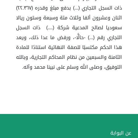
ذات السجل التجاري (...) بدفع مبلغ وقدره (٢٢.٣٦٧)
اثنان وعشرون ألفا وثلاث مئة وسبعة وستون ريالا
سعوديا لصالح المدعية شركة (....) ذات السجل
التجاري رقم (...) -حالًّا-، ورفض ما عدا ذلك، ويعد
هذا الحكم مكتسبًا للصفة النهائية استنادًا للمادة
الثامنة والسبعين من نظام المحاكم التجارية، وبالله
التوفيق، وصلى الله وسلم على نبينا محمد وآله.
عن البوابة