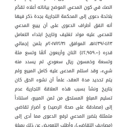
الصك في كون المدعي الموضح بياناته أعلاه تقدَّم
بلائحة دعوى إلى المحكمة التجارية بجدة ذكر فيها
أنه اتفق أطراف الدعوى على أن يبيع المدعي
للمدعى عليه مواد تغليف وتاريخ ابتداء التعامل
١٤٣٩/٠٤/١٣هـ الموافق ٢٠١٧/١٢/٣١م بثمن إجمالي
قدره (٤٢,٩٥٩.٠٠) اثنان وأربعون ألفًا وتسع مئة
وتسعة وخمسون ريال سعودي لم يسدد منه
شيء، وقد استلم المدعى عليه كامل المبيع ولم
يتم تحديد مدة العقد، علماً أن نشوء الحق كان
بتاريخ ونشأ بسبب هذه العلاقة التجارية عدم
تسليم المبلغ المستحق من ثمن المبيع، استناداً
إلى (مصادقة على صحة الرصيد) و أضرار تقاضي
متمثلة بتضرر المدعي لرفع الدعوى مما أدى إلى
(مصاريف التقاضي)، وأطلب التعويض عن ذلك بمبلغ