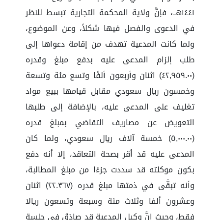
١٤٤١هــ، فإنَّ ولاية المحكمة التجارية تبسط للنظر
في الدعوى والفصل فيها شكلاً، وعن الموضوع،
ولما كانت المدعية تهدف من إقامة دعواها إلى
طلب إلزام المدعى عليه بدفع مبلغ وقدره
(٤٢,٩٥٩.٠٠) اثنان وأربعون ألفًا وتسع مئة وتسعة
وخمسون ريال سعودي مقابل قيامها ببيع مواد
تغليف على المدعى عليه، بالإضافة إلى طلبها
التعويض عن مصاريف التقاضي بمبلغ قدره
(٥,٠٠٠.٠٠) خمسة آلاف ريال سعودي، ولما كان
المدعى عليه قد أقر بصحة التعاقد، إلا أنه دفع
بكون موكلته قد سددت جزءًا من مبلغ المطالبة،
وأنه تبقَّى في ذمتها مبلغ قدره (٢٢.٣٦٧) اثنان
وعشرون ألفا وثلاث مئة وسبعة وتسعون ريالا
فقط، وحيث إنَّ وكيل المدعية قد صادَقَ في جلسة