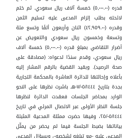
قدره (٥,٠٠٠.٠٠) خمسة آلاف ريال سعودي. ثم ختم
لائحته بطلب إلزام المدعى عليه تسليم الثمن
وقدره (٤٢,٩٥٩.٠٠) اثنان وأربعون ألفًا وتسع مئة
وتسعة وخمسون ريال سعودي والتعويض عن
أضرار التقاضي بمبلغ قدره (٥,٠٠٠.٠٠) خمسة آلاف
ريال سعودي، وقدم سندًا لدعواه: (مصادقة على
صحة الرصيد). وبقيد القضية بالرقم المشار إليه
بأعلاه وإحالتها للدائرة العاشرة بالمحكمة التجارية
بجدة بتاريخ ٠٧/٠٥/١٤٤٤هـ باشرت نظرها على النحو
الوارد بمحاضر الجلسات فعقدت الدائرة لنظرها
جلسة النظر الأولى عبر الاتصال المرئي في تاريخ
٢٥/٠٥/١٤٤٤، وفيها حضرت ممثلة المدعية المثبتة
بياناتها بضبط الجلسة فيما لم يحضر من يمثّل
المدعى عليه -مع تبلغه لشخصه-، وبسؤال المدعي