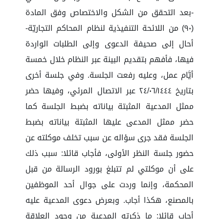
-بعد التحقق من الشكل والاختصاص وفق المادة
(٩٠) من اللائحة التنفيذية لنظام المحاكم التجاريّة-
أحال إلى صحيفة الدعوى وإلى الطلبات الواردة
فيها، فأفهم بتقديم البينة عبر النظام خلال خمسة
أيَّام عمل، وعليه رفعت الجلسة. وفي جلسة أخرى
بتاريخ ٢٤/٠٦/١٤٤٤ عبر الاتصال المرئي، وفيها حضر
ممثل المدعية المثبتة بياناته بضبط الجلسة كما
حضر ممثل المدعى عليها المثبتة بياناته بضبط
الجلسة فقد جرى سؤاله عن سبب تخلف موكلته عن
حضور جلسة النظر الأولى، فأجاب قائلا: سبب ذلك
على أن موكلتي لم تتبلغ بورود الرسالة من قبل
المحكمة، وإنما وردت على جوال أحد الموظفين
بالمصنع، هكذا أجاب. وبعرض دعوى المدعية عليه
أجاب قائلا: ما ذكرته المدعية من وجود العلاقة