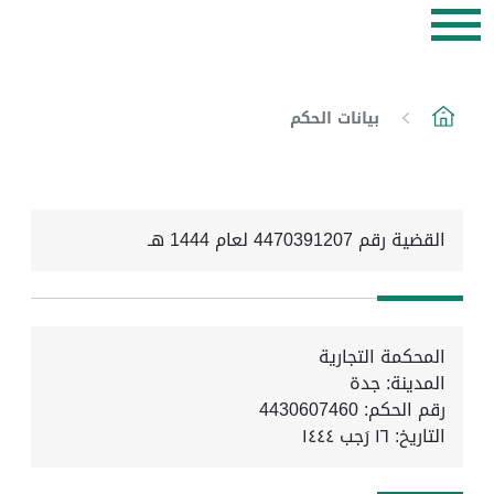
بيانات الحكم
القضية رقم 4470391207 لعام 1444 هـ
المحكمة التجارية
المدينة: جدة
رقم الحكم: 4430607460
التاريخ:
١٦ رَجب ١٤٤٤