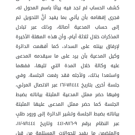
كشف الحساب لم تجد فيه بيانًا باسم المحول له،
فجرى إفهامه بأن يأتي بما يفيد أنَّ التحويل تم
إلى حساب المدعية أصالة، وذلك عبر تبادل
المذكرات خلال ثلاثة أيام، وأن هذه المهلة الأخيرة
لإرفاق بينته على السداد، كما أفهمت الدائرة
وكيل المدعية بأن يرد على ما سيقدمه المدعى
عليه وكالة خلال المدة التي تليها، ففهما
واستعدا بذلك، ولأجله فقد رفعت الجلسة. وفي
جلسة أخرى بتاريخ ١٦/٠٧/١٤٤٤ عبر الاتصال المرئي،
وفيها حضر ممثل المدعية المثبتة بياناته بضبط
الجلسة كما حضر ممثل المدعى عليها المثبتة
بياناته بضبط الجلسة وتشير الدائرة إلى ورودِ طلبٍ
عبر النظام برقم ٤٤١٠٨١١٦٠٩ وتاريخ ١١/٠٧/١٤٤٤،
والمتضمن ما يفيد للحوالات المستلمة من قبل