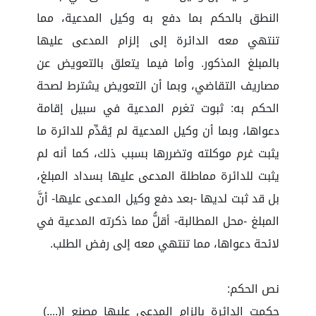
النطق بالحكم بما دفع به وكيل المدعية، مما
تنتهي معه الدائرة إلى إلزام المدعى عليها
بالمبلغ المذكور. وأما فيما يتعلق بالتعويض عن
مصاريف التقاضي، وبما أن التعويض يشترط لصحة
الحكم به: ثبوت تغرم المدعية في سبيل إقامة
دعواها، وبما أن وكيل المدعية لم يُقَدِّم للدائرة ما
يثبت غرم موكلته وتضررها بسبب ذلك، كما أنه لم
يثبت للدائرة مماطلة المدعى عليها بسداد المبلغ،
بل قد ثبت لديها -بعد دفع وكيل المدعى عليها- أنَّ
المبلغ -محل المطالبة- أقلُّ مما ذكرته المدعية في
لائحة دعواها، مما تنتهي معه إلى رفض الطلب.
نص الحكم:
حكمت الدائرة بإلزام المدعى عليها مصنع ا(....)