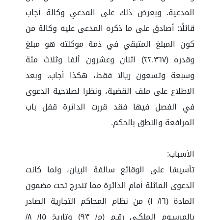
المدعية. وبعرض ذلك على المدعي وكالة أجاب
قائلًا: أصادق على ما ذكره المدعى عليه وكالة من
كون المبلغ المتبقي في ذمة موكلته هو مبلغ
وقدره (٢٢.٣٦٧) اثنان وعشرون ألفا وثلاث مئة
وسبعة وتسعون ريالا فقط، هكذا أجاب. وبعد
الاطلاع على ملف القضية، ونظرا لصلاحية الدعوى
في الفصل فيها فقد قررت الدائرة قفل باب
المرافعة والنطق بالحكم.
الأسباب:
تأسيسًا على الوقائع سالفة البيان، ولما كانت
الدعوى الماثلة أمام الدائرة مما تندرج تحت مضمون
المادة (١٦/ ١) من نظام المحاكم التجارية الصادر
بالمرسـوم الملكـي رقـم (م/ ٩٣) وتاريخ ١٥/ ٨/