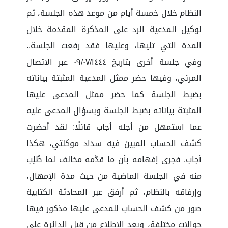
النظام خلال خمسة أيام من موعد هذه الجلسة، ثم
لوكيل المدعية الرد على المذكرة المقدمة خلال
المدة التي تليها، وعليها فقد رفعت الجلسة..
وفي جلسة أخرى بتاريخ ٠٩/٠٧/١٤٤٤ عبر الاتصال
المرئي، وفيها حضر ممثل المدعية المثبتة بياناته
بضبط الجلسة كما حضر ممثل المدعى عليها
المثبتة بياناته بضبط الجلسة وبسؤال المدعى عليه
عما استمهل من أجله أجاب قائلًا: لقد أحضرت
كشف الحساب المبين فيه سداد موكلتي، هكذا
أجاب. فجرى إفهامه بأن ما قدَّمه مخالف لما طُلِب
منه في الجلسة الماضية من حيث مدة الإمهال،
وإرفاقه بالنظام، ثم أرفق عبر المحادثة الكتابية
صور من كشف الحساب للمدعى عليها مذكور فيها
حوالات مختلفة، وبعد الاطلاع من قبل الدائرة على