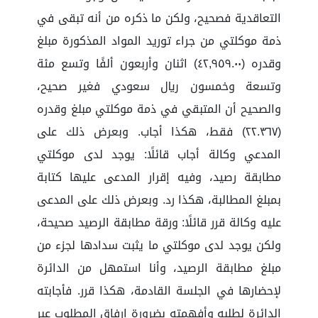
التعاقدية فصحيح، ولكن ما ذكره من أنه تبقى في
ذمة موكلتي من جراء توريد المواد المذكورة مبلغ
وقدره (٤٢,٩٥٩.٠٠) اثنان وأربعون ألفًا وتسع مئة
وتسعة وخمسون ريال سعودي فغير صحيح،
والصحيح أن المتبقي في ذمة موكلتي مبلغ وقدره
(٢٢.٣٦٧) فقط، هكذا أجاب. وبعرض ذلك على
المدعي وكالة أجاب قائلًا: يوجد لدى موكلتي
مطابقة رصيد، وفيه إقرار المدعى عليها كتابة
بمبلغ المطالبة، هكذا رد. وبعرض ذلك على المدعى
عليه وكالة قرر قائلًا: ورقة مطابقة الرصيد صحيحة،
ولكن يوجد لدى موكلتي ما يثبت سدادها لجزء من
مبلغ مطابقة الرصيد، وأنا استمهل من الدائرة
لإحضارها في الجلسة القادمة، هكذا قرر. فأجابته
الدائرة لطلبه وأفهمته بضرورة إرفاق المطلوب عبر