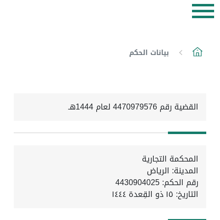
بيانات الحكم
القضية رقم 4470979576 لعام 1444هـ
المحكمة التجارية
المدينة: الرياض
رقم الحكم: 4430904025
التاريخ:
١٥ ذو القِعدة ١٤٤٤