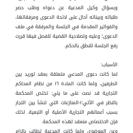
وبسؤال وكيل المدعية عن دعواه وطلب حصر
طلباته وبيناته أحال على لائحة الدعوى ومرفقاتها،
والفواتير المقدمة في الجلسة والمرفقة في ملف
الدعوى؛ وعليه ولصلاحية القضية للفصل فيها قررت
رفع الجلسة للنطق بالحكم.
الأسباب:
لما كانت دعوى المدعي متعلقة بعقد توريد بين
الطرفين، ولما كانت المادة ١٦ من نظام المحاكم
التجارية قد نصت على ما يلي: تختص المحكمة
بالنظر في الآتي:١-المنازعات التي تنشأ بين التجار
بسبب أعمالهم التجارية الأصلية أو التبعية. لذلك
فإن الاختصاص منعقد لهذه المحكمة.
وعن الموضوع، ولما كانت المدعية تطالب بإلزام