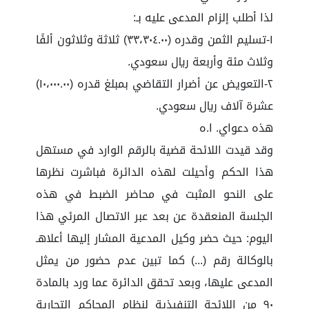
لذا أطلب إلزام المدعى عليه بـ:
١-تسليم الثمن وقدره (٣٣،٣٠٤.٠٠) ثلاثة وثلاثون ألفًا
وثلاث مئة وأربعة ريال سعودي.
٢-التعويض عن أضرار التقاضي بمبلغ قدره (١٠،٠٠٠.٠٠)
عشرة آلاف ريال سعودي.
هذه دعواي. ا.ه
وقد قيدت اللائحة قضية بالرقم الوارد في مستهل
هذا الحكم وأحيلت لهذه الدائرة فباشرت نظرها
على النحو المثبت في محاضر الضبط في هذه
الجلسة المنعقدة عن بعد عبر الاتصال المرئي هذا
اليوم: حيث حضر وكيل المدعية المشار إليها أعلاهـ
بالوكالة رقم (...) كما تبين عدم حضور من يمثل
المدعى عليها، وبعد تحقق الدائرة عما ورد بالمادة
٩٠ من اللائحة التنفيذية لنظام المحاكم التجارية