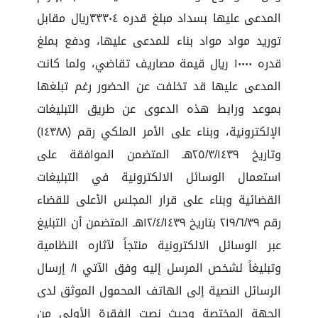
المدعى عليها بسداد مبلغ قدره ٣٣٣٠٤ريال مقابل
توريد مواد مواد بناء للمدعى عليها، ودفع بملغ
قدره ١٠٠٠٠ ريال قيمة مصاريف تقاضي، ولما كانت
المدعى عليها قد تخلفت عن الحضور رغم تبلغها
بموعد ورابط هذه الدعوى عن طريق التبليغات
الإلكترونية، وبناء على الأمر الملكي رقم (١٤٣٨٨)
وتاريخ ٢٥/٣/١٤٣٩هـ المتضمن الموافقة على
استعمال الوسائل الالكترونية في التبليغات
القضائية وبناء على قرار المجلس الأعلى للقضاء
رقم ٢١٩/٦/٣٩ بتاريخ ١٢/٤/١٤٣٩هـ المتضمن أن التبليغ
عبر الوسائل الالكترونية منتجاً لآثاره النظامية
وتبليغاً لشخص المرسل إليه وفق الآتي ١/ إرسال
الرسائل النصية إلى الهاتف المحمول الموثق لدى
الجهة المختصة وحيث نصت الفقرة الأولى من