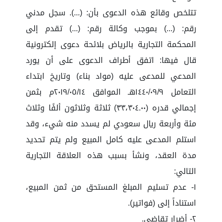
تتلخص وقائع هذه الدعوى بأن: (...). سجل مدني
رقم: (...) بموجب وكالة رقم: (...) تقدم إلى
المحكمة التجارية بالرياض بلائحة دعوى إلكترونية
قال فيها: اتفق أطراف الدعوى على أن يورد
المدعي للمدعى عليه (مواد بناء) وتاريخ ابتداء
التعامل ١٤٤٠/٠٩/٩هـ الموافق ٢٠١٩/٠٥/١٤م بثمن
إجمالي قدره (٣٣،٣٠٤.٠٠) ثلاثة وثلاثون ألفًا وثلاث
مئة وأربعة ريال سعودي لم يسدد منه شيء، وقد
استلم المدعى عليه كامل المبيع ولم يتم تحديد
مدة العقد، ونشأ بسبب هذه العلاقة التجارية
التالي:
١- عدم تسليم المبلغ المستحق من ثمن المبيع،
استناداً إلى (فواتير).
٢- أضرار تقاضي.