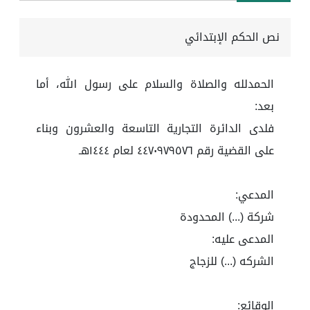
نص الحكم الإبتدائي
الحمدلله والصلاة والسلام على رسول الله، أما
بعد:
فلدى الدائرة التجارية التاسعة والعشرون وبناء
على القضية رقم ٤٤٧٠٩٧٩٥٧٦ لعام ١٤٤٤هـ
المدعي:
شركة (...) المحدودة
المدعى عليه:
الشركه (...) للزجاج
الوقائع: