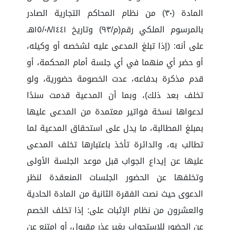
المادة (٣٠) من نظام المحاكم التجارية الصادر
بالمرسوم الملكي رقم(م/٩٣) وتاريخ ١٥/٠٨/١٤٤١هـ
على أنه: (إذا تبلغ المدعى عليه لشخصه أو وكيله،
أو حضر أي منهما في أي جلسة أمام المحكمة، أو
قدم مذكرة بدفاعه، عدت الخصومة حضورية، ولو
تخلف بعد ذلك)، وبما أن المدعية قدمت سندًا
لدعواها نسخة فواتير معتمدة من المدعى عليها
بمبلغ المطالبة، ما يدل على استحقاق المدعية لما
تطالب به، والدائرة تأخذ باعتبارها تخلف المدعى
عليها عن إيداع الجواب قبل موعد الجلسة الأولى
وتخلفها عن الحضور الجلسات المنعقدة لنظر
الدعوى حيث نصت الفقرة الثانية من المادة الحادية
والعشرون من نظام الإثبات على: إذا تخلف الخصم
عن الحضور للاستجواب بغير عذر مقبول، أو امتنع عن