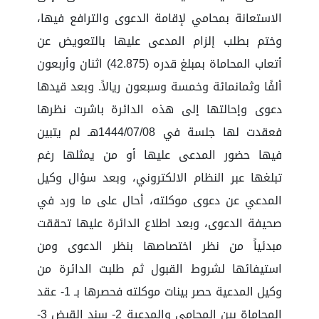
الاستعانة بمحامي لإقامة الدعوى والترافع فيها،
وختم بطلب إلزام المدعى عليها بالتعويض عن
أتعاب المحاماة بمبلغ قدره (42.875) اثنان وأربعون
ألفًا وثمانمائة وخمسة وسبعون ريالاً. وبعد قيدها
دعوى وإحالتها إلى هذه الدائرة باشرت نظرها
فعقدت لها جلسة في 1444/07/08هـ لم يتبين
فيها حضور المدعى عليها أو من يمثلها رغم
تبلغها عبر النظام الالكتروني، وبعد سؤال وكيل
المدعي عن دعوى موكلته، أحال على ما ورد في
صحيفة الدعوى، وبعد اطلاع الدائرة عليها تحققت
مبدئياً من نظر اختصاصها بنظر الدعوى ومن
استيفائها لشروط القبول ثم طلبت الدائرة من
وكيل المدعية حصر بينات موكلته فحصرها بـ 1- عقد
المحاماة بين المحامي والمدعية 2- سند القبض 3-