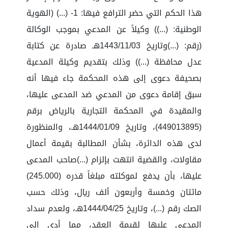
هذا الحكم التي حضر الترافع فيها: 1- (...) (الهوية
الوطنية: (...)) وكيلاً عن المدعي بموجب الوكالة
(رقم: (...)وتاريخ 1443/11/03هـ صادرة عن كتابة
عدل محافظة (...)) وذلك بتقديم وكيلة المدعية
بصحيفة دعوى إلى هذه المحكمة جاء فيها أنه
سبق إقامة دعوى من المدعي ضد المدعى عليها،
والمقيدة في المحكمة التجارية بالرياض برقم
(449013895)، وتاريخ 1444/01/09هـ، والمنظورة
لدى هذه الدائرة، بشأن المطالبة بقيمة أعمال
مقاولات، والقضية انتهت بإلزام (...)صاحب المدعى
عليها، بأن يدفع لموكلته مبلغاً قدره (245.000)
مائتان وخمسة وأربعون ألف ريال، وذلك حسب
الصك رقم (...)، وتاريخ 1444/04/25هـ، ولعدم سداد
المدعى عليها لقيمة العقد، مما أدى إلى