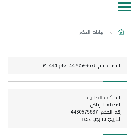
بيانات الحكم
القضية رقم 4470599676 لعام 1444هـ
المحكمة التجارية
المدينة: الرياض
رقم الحكم: 4430575637
التاريخ:
١٥ رَجب ١٤٤٤