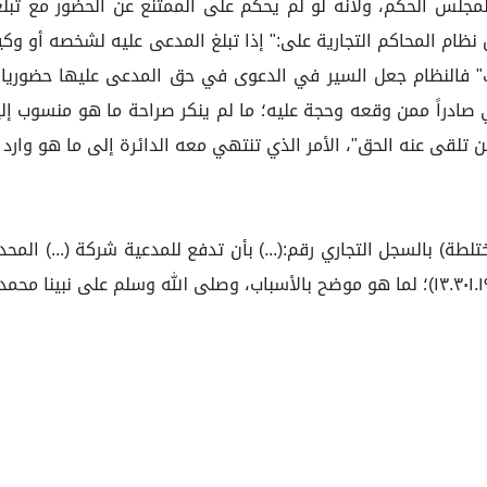
لمجلس الحكم، ولأنه لو لم يحكم على الممتنع عن الحضور مع تبلغ
ق وإهدارها، وحيث نصت الفقرة الأولى المادة(٣٠) من نظام المحاكم التجارية على:" إذا تبلغ 
 فالنظام جعل السير في الدعوى في حق المدعى عليها حضوريا، 
َّر العادي صادراً ممن وقعه وحجة عليه؛ ما لم ينكر صراحة ما هو منسوب
من تلقى عنه الحق"، الأمر الذي تنتهي معه الدائرة إلى ما هو وا
لطة) بالسجل التجاري رقم:(...) بأن تدفع للمدعية شركة (...) المحد