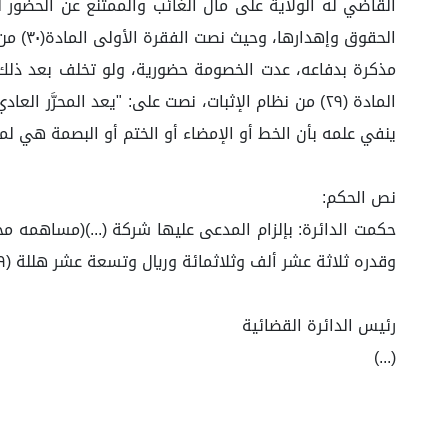
القاضي له الولاية على مال الغائب والممتنع عن الحضور 
الحقو
مذكرة بدفاعه، عدت الخصومة حضورية، ولو تخلف بعد ذلك"
المادة (٢٩) من نظام الإثبات، نصت على: "يعد المحر
ينفي علمه بأن الخط أو الإمضاء أو الختم أو البصمة هي ل
نص الحكم:
حكمت الدائرة: بإلزام المدعى عليها شركة (...)(مساهمه مخت
وقدره ثلاثة عشر ألف وثلاثمائة وريال وتسعة عشر هللة (١٣.٣٠١.١٩)؛ لما هو موضح بالأسباب، وصلى الله وسلم على نبينا محمد.
رئيس الدائرة القضائية
(...)