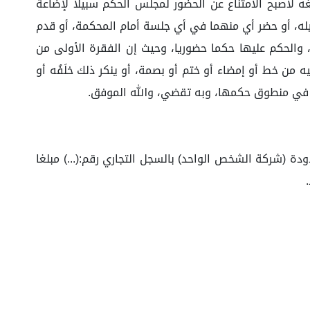
ه لأصبح الامتناع عن الحضور لمجلس الحكم سبيلا لإضاعة
المدعى عليه لشخصه أو وكيله، أو حضر أي منهما في أي جلسة أمام المحكمة، أو قدم
والحكم عليها حكما حضوريا، وحيث إن الفقرة الأولى من
 إليه من خط أو إمضاء أو ختم أو بصمة، أو ينكر ذلك خلَفُه أو
رد في منطوق حكمها، وبه تقضي، والله الموفق.
ودة (شركة الشخص الواحد) بالسجل التجاري رقم:(...) مبلغا