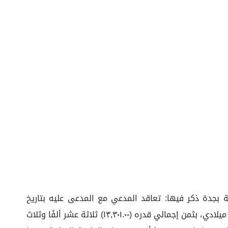
 بجدة ذكر فيها: تعاقد المدعي مع المدعى عليه بتاريخ
١٤٤٢/١١/١٧هـ الموافق ٢٠٢١/٠٦/٢٧م على أن يقوم المدعي بتنفيذ خدمات للمدعى عليه تتمثل في (معايرة الأجهزة) خلال (١) شهر ميلادي، بثمن إجمالي قدره (١٣,٣٠١.٠٠) ثلاثة عشر ألفًا وثلاث