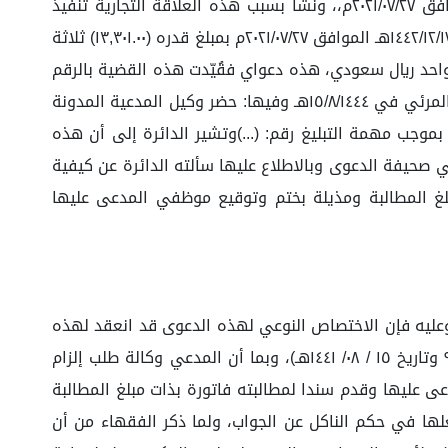
مئة وواحد ريال سعودي لم يسدد منه شيء، وقد نفذت الخدمة بالكامل، علماً أن نشوء الحق كان بتاريخ ١٤٤٢/١٢/١٧هـ الموافق ٢٠٢١/٠٧/٢٧م،، ونشأ بسبب هذه العلاقة التجارية تنفيذ
المدعي أعمال بقيمة (١٣,٣٠١.٠٠) ثلاثة عشر ألفًا وثلاث مئة وواحد ريال سعودي بموجب مستند الاستحقاق(فاتورة) رقم (٠) في ١٤٤٢/١٢/١٧هـ الموافق ٢٠٢١/٠٧/٢٧م بمبلغ قدره (١٣,٣٠١.٠٠) ثلاثة
 عليه بدفع مبلغ وقدره (١٣,٣٠١.٠٠) ثلاثة عشر ألفًا وثلاث مئة وواحد ريال سعودي، هذه دعواي فقُيّدت هذه القضية بالرقم
المدون أعلاه، ثم أُحيلت إلى هذه الدائرة، وباشرت نظرها على النحو المثبت بمحاضر الضبط.، حيثُ عُقِد لها جلسة عبر الاتصال المرئي في ١٥/٨/١٤٤٤هـ وفيها: حضر وكيل المدعية المدونة
رغم تبلغها عبر النظام بموجب مهمة التبليغ رقم: (...)وتشير الدائرة إلى أن هذه
 صحيفة الدعوى وبالاطلاع عليها سألته الدائرة عن كيفية
مبلغ المطالبة ومذيلة بختم وتوقيع موظفي المدعى عليها
، وعليه فإن الاختصاص النوعي لهذه الدعوى قد انعقد لهذه
المحكمة بناء على الفقرة الأولى من المادة السادسة عشر من نظام المحاكم التجارية الصادر بالمرسوم الملكي رقم (م / ٩٣ وتاريخ ١٥ / ٠٨/ ١٤٤١هـ)، وبما أن المدعي وكالة طلب إلزام
ائة وريال وتسعة عشر هللة (١٣.٣٠١.١٩) قيمة معايرة لأجهزة المدعى عليها وقدم سندا لمطالبته فاتورة بذات مبلغ المطالبة
لها في حكم الناكل عن الجواب، ولما ذكر الفقهاء من أن