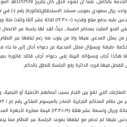
عشر ألفًا وثلاث مئة وواحد ريال سعودي لذا أطلب إلزام المدعى
 بالترخيص رقم: (...)وتاريخ ١٤٤٣ /١٠/٠٨ ولم يحضر من يمثل المدعى عليها ولا من ينوب عنه 
حكمة -طرفنا- وبسؤال ممثل المدعية عن دعواه أحال إلى ما جاء في
ا هكذا أجاب وبسؤاله البينة على دعواه أجاب قائلا: فاتورة ب
للفصل فيها قررت الدائرة رفع الجلسة للنطق بالحكم.
المنازعات التي تقع بين التجار بسبب أعمالهم الأصلية أو التبعية
المدعى عليها بأن تدفع مبلغا وقدره ثلاثة عشر ألف وثلاثم
ى عليها لم تحضر مع تبلغها بموعد الجلسة عبر النظام مما يجع