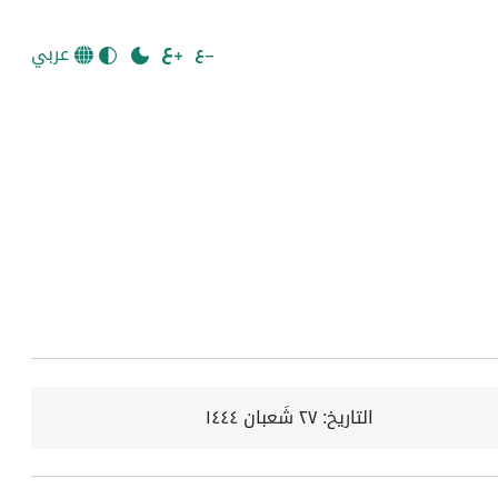
عربي
التاريخ:
٢٧ شَعبان ١٤٤٤