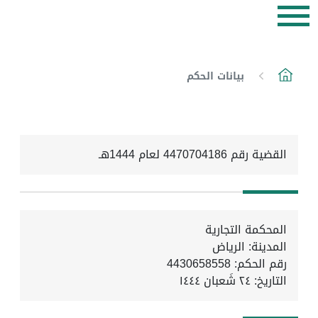
بيانات الحكم
القضية رقم 4470704186 لعام 1444هـ
المحكمة التجارية
المدينة: الرياض
رقم الحكم: 4430658558
التاريخ:
٢٤ شَعبان ١٤٤٤