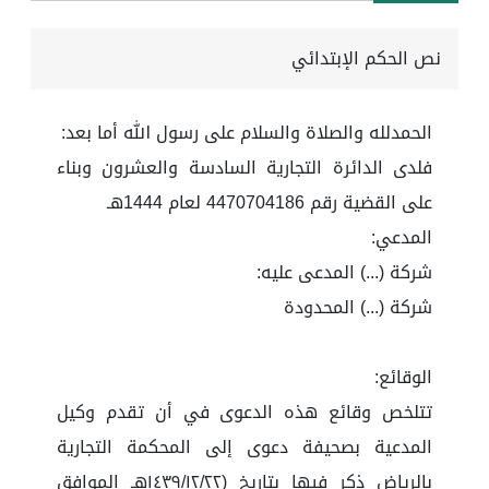
نص الحكم الإبتدائي
الحمدلله والصلاة والسلام على رسول الله أما بعد:
فلدى الدائرة التجارية السادسة والعشرون وبناء
على القضية رقم 4470704186 لعام 1444هـ
المدعي:
شركة (...) المدعى عليه:
شركة (...) المحدودة
الوقائع:
تتلخص وقائع هذه الدعوى في أن تقدم وكيل
المدعية بصحيفة دعوى إلى المحكمة التجارية
بالرياض ذكر فيها بتاريخ (١٤٣٩/١٢/٢٢هـ الموافق