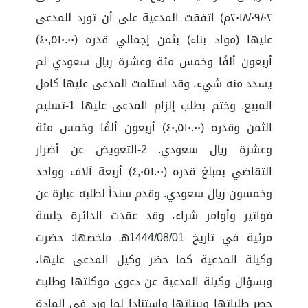
٢٠١٨/٠٩/٠٢م) اتفقت المدعية على أن تورد للمدعى
عليها (مواد بناء) بثمن إجمالي قدره (٤٠,٥١٠.٠٠)
أربعون ألفًا وخمس مئة وعشرة ريال سعودي لم
يسدد منه شيء، وقد استلمت المدعى عليها كامل
المبيع. وختم بطلب إلزام المدعى عليها 1-تسليم
الثمن وقدره (٤٠,٥١٠.٠٠) أربعون ألفًا وخمس مئة
وعشرة ريال سعودي. 2-التعويض عن أضرار
التقاضي بمبلغ قدره (٤,٠٥١.٠٠) أربعة آلاف وواحد
وخمسون ريال سعودي. وقدم سنداً لطلبه عبارة عن
فواتير وأوامر شراء، وقد عقدت الدائرة جلسة
مرئية في تاريخ 1444/08/01هـ ملخصها: حضرت
وكيلة المدعية كما حضر وكيل المدعى عليها،
وبسؤال وكيلة المدعية عن دعوى موكلتها وطلبت
حصر طلباتها وبيناتها واستنادا لما ورد في المادة