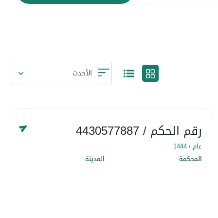
رقم الحكم
/ 4430577887
عام /
1444
المحكمة
المدينة
المحكمة التجارية
المنطقة الشرقية
التاريخ
١٨ شوّال ١٤٤٤
التفاصيل