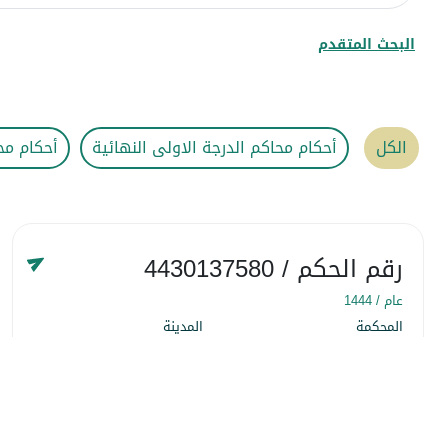
البحث المتقدم
الكل
أحكام محاكم الدرجة الاولى النهائية
أحكام مح
رقم الحكم
/ 4430137580
عام /
1444
المحكمة
المدينة
المحكمة التجارية
منطقة الرياض
التاريخ
٢٢ شَعبان ١٤٤٤
التفاصيل