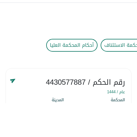
كمة الاستئناف
أحكام المحكمة العليا
رقم الحكم
/ 4430577887
عام /
1444
المحكمة
المدينة
المحكمة التجارية
المنطقة الشرقية
التاريخ
١٨ شوّال ١٤٤٤
التفاصيل