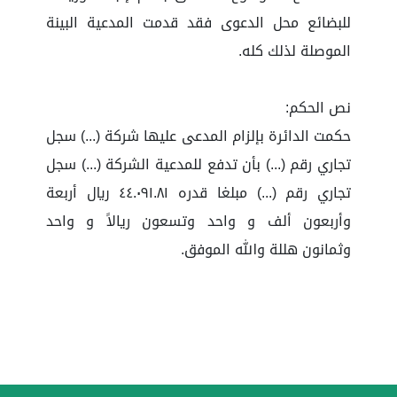
للبضائع محل الدعوى فقد قدمت المدعية البينة
الموصلة لذلك كله.
نص الحكم:
حكمت الدائرة بإلزام المدعى عليها شركة (...) سجل
تجاري رقم (...) بأن تدفع للمدعية الشركة (...) سجل
تجاري رقم (...) مبلغا قدره ٤٤.٠٩١.٨١ ريال أربعة
وأربعون ألف و واحد وتسعون ريالاً و واحد
وثمانون هللة والله الموفق.