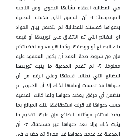
في المطالبة المقام بشأنها الدعوى. ومن الناحية
الموضوعية: ١- أن المرفق الذي قدمته المدعية
بدعواها كمستند للمطالبة لم يتضمن بيان المواد
أو البضائع التي تم الاتفاق على توريدها أو قيمة
تلك البضائع أو ووصفها وكما هو معلوم لفضيلتكم
فإن من شروط صحة العقد أن يكون المعقود عليه
معلومًا. ٢- لم تقدم المدعية ما يثبت توريدها
للبضائع التي تطالب قيمتها وعلى الرغم من أن
دعواها قد تضمنت إرفاقها لذلك إلا أن الدعوى لم
تتضمن أي مرفق يعضد دعواها ولما كانت المدعية
حسب دعواها قد قرنت استحقاقها لتلك المبالغ بما
يفيد استلام موكلته للبضائع فإن عليها تقديم ما
يثبت ذلك وإلا تعد دعواها غير مستحقة. ٣- أن
المدعية قد قدمت دعواها غير محررة ثم حضر ت في