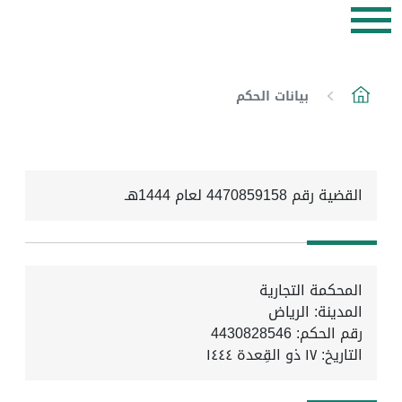
بيانات الحكم
القضية رقم 4470859158 لعام 1444هـ
المحكمة التجارية
المدينة: الرياض
رقم الحكم: 4430828546
التاريخ:
١٧ ذو القِعدة ١٤٤٤