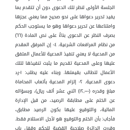
الجلسة الأولى لنظر تلك الدعوى دون أن تتقدم بما
يفيد تحرير دعواها على نحو صحيح مما يعني عجزها
وامتناعها عن تحرير دعواها وهو ما يستوجب الحكم
بصرف النظر عن الدعوى بناءًُ على نص المادة (٦٦)
من نظام المرافعات الشرعية. ٤- إن المرفق المقدم
من المدعية لا يعني تنفيذ المدعية للأعمال المتفق
عليها وعلى المدعية تقديم ما يثبت تنفيذها لتلك
الأعمال لتطالب بقيمتها. وبناء عليه يطلب: ١-رد
دعوى المدعية. ٢- إلزام المدعية بأتعاب المحاماة
مبلغ وقدره (١٢,٠٠٠) اثني عشر ألف ريال)، وبسؤاله
عن الختم على مطابقة الرصيد، من قبل الإدارة
المالية، والتوقيع عليها بكون الرصيد مطابق،
فأجاب: بأن الختم والتوقيع هو لأجل الاستلام فقط.
وقررت الدائرة صلاحية القضية للحكم وقفل باب