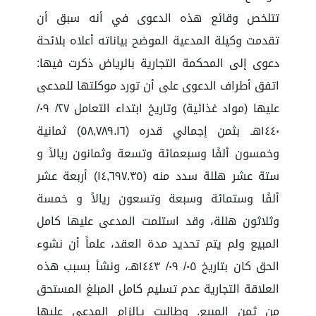
تتلخص وقائع هذه الدعوى في أنه سبق أن
تقدمت وكيلة المدعية الموضح بياناته أعلاه بلائحة
دعوى إلى المحكمة التجارية بالرياض ذكرت فيها:
اتفق أطراف الدعوى على أن تورد موكلتها للمدعى
عليها (مواد غذائية) وتاريخ ابتداء التعامل ٢٧/ ٠٩/
١٤٤٠هـ بثمن إجمالي قدره (٥٨,٧٨٩.١٦) ثمانية
وخمسون ألفًا وسبعمائة وتسعة وثمانون ريالاً و
ستة عشر هللة سدد منه (١٤,٦٩٧.٣٥) أربعة عشر
ألفًا وستمائة وسبعة وتسعون ريالاً و خمسة
وثلاثون هللة، وقد استلمت المدعى عليها كامل
المبيع ولم يتم تحديد مدة العقد، علماً أن نشوء
الحق كان بتاريخ ٠٥/ ٠٩/ ١٤٤٣هـ، ونشأ بسبب هذه
العلاقة التجارية عدم تسليم كامل المبلغ المستحق
من ثمن المبيع. وطالبت بـإلزام المدعى عليها