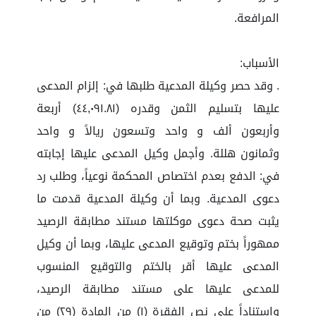
المرافعة.
الأسباب:
. وقد حصر وكيلة المدعية طلبها في: إلزام المدعى
عليها بتسليم الثمن وقدره (٤٤,٠٩١.٨١) أربعة
وأربعون ألف و واحد وتسعون ريالاً و واحد
وثمانون هللة. وأجمل وكيل المدعى عليها إجابته
في: الدفع بعدم اختصاص المحكمة نوعياً، وطلب رد
دعوى المدعية. وبما أن وكيلة المدعية قدمت ما
يثبت صحة دعوى موكلتها مستند مطابقة الرصيد
ممهوراً بختم وتوقيع المدعى عليها، وبما أن وكيل
المدعى عليها أقر بالختم والتوقيع المنسوب
للمدعى عليها على مستند مطابقة الرصيد،
واستناداً على نص الفقرة (١) من المادة (٢٩) من