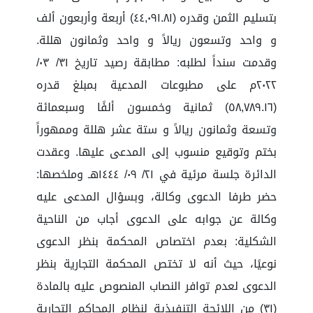
بتسليم الثمن وقدره (٤٤,٠٩١.٨١) أربعة وأربعون ألف
و واحد وتسعون ريالاً و واحد وثمانون هللة.
وقدمت سنداً لطلبه: مطابقة رصيد تاريخ ٣١/ ٠٣/
٢٠٢٢م على مطبوعات المدعية بمبلغ قدره
(٥٨,٧٨٩.١٦) ثمانية وخمسون ألفًا وسبعمائة
وتسعة وثمانون ريالاً و ستة عشر هللة وممهوراً
بختم وتوقيع منسوب إلى المدعى عليها. وعقدت
الدائرة جلسة مرئية في ٢١/ ٠٩/ ١٤٤٤هـ وملخصها:
حضر طرفا الدعوى وكالة، وبسؤال المدعى عليه
وكالة عن جوابه على الدعوى أجاب من الناحية
الشكلية: بعدم اختصاص المحكمة بنظر الدعوى
نوعيًا، حيث أنه لا تختص المحكمة التجارية بنظر
الدعوى لعدم توافر النصاب المنصوص عليه بالمادة
(٣١) من اللائحة التنفيذية لنظام المحاكم التجارية