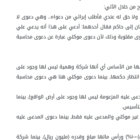
ح من خلال الآتي:
 ولا حق له عندي فأطلب إبرائي من دعواه.. وهي دعوى لا
اع (٦/٣٣١) لا تصح الدعوى المقلوبة بأن يترافع أثنان إلى حاكم فقال أحدهما: أدعي على هذا أنه يدعي علي
دعوى مقلوبة وذلك لأن دعوى موكلي عبارة عن دعوى محاسبة
ائها من الأساس أي أنها شركة وهمية ليس لها وجود على
 انتظار حكمها, بينما دعوى موكلي هنا هي دعوى محاسبة
اريخ ٦/٥/١٤٤١ه(وهذا غير صحيح وذلك لأن شركة المدعى عليه المزعومة ليس لها وجود على أرض الواقع), بينما
غير موكلي والمدعى عليه فقط, بينما دعوى المدعى عليه
٤- بالرجوع لدعوى المدعى عليه سنجد أنه ذكر أن الشركة(موضوع دعواه)عدد حصصها(١٠٠حصة)ونسبة الحصص من رأس المال(١٠٠٠%) ورأس مالها مبلغ وقدره (مليون ريال), بينما شركة