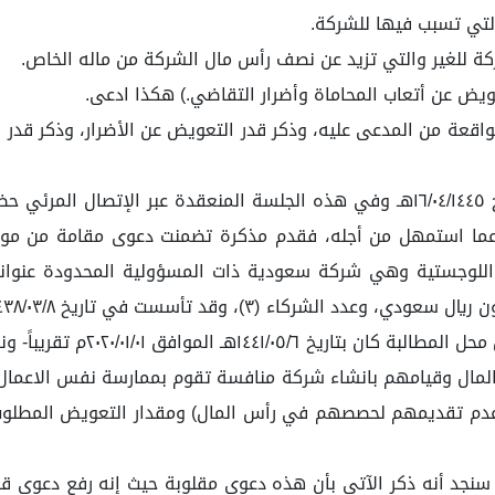
 التي تسبب فيها للشركة.
شركة للغير والتي تزيد عن نصف رأس مال الشركة من ماله الخاص.
اقعة من المدعى عليه، وذكر قدر التعويض عن الأضرار، وذكر قدر ال
فأجبته لطلبه وعليه رفعت الجلسة. وفي جلسة أخرى بتاريخ ١٦/٠٤/١٤٤٥هـ وفي هذه الجلسة 
ة عما استمهل من أجله، فقدم مذكرة تضمنت دعوى مقامة من مو
التصفية ولم يتم افتتاح إجراء ل
سنجد أنه ذكر الآتي بأن هذه دعوى مقلوبة حيث إنه رفع دعوى ق