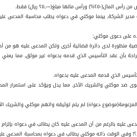
دير الشركة, بينما موكلي في دعواه يطلب محاسبة المدعى عليه ع
رده على دعوى موكلي:
قضية منظورة لدى دائرة قضائية أخرى ولكن المدعى عليه هو من أحو
ة بأن عقد التأسيس الذي قدمه بدعواه غير موثق, مما يعني أنه
ى ضد موكلي والشريك الآخر, مما يدل ويؤكد على استمرار المدع
لمزعومة(موضوع دعواه) لم يتم توثيقه واتهم موكلي والشريك الآخ
 عليه بالرغم من أن المدعى عليه كان يطالب في دعواه بإلزام 
؟! وفي الوقت ذاته موكلي يطالب في دعواه بمحاسبة المدعى علي