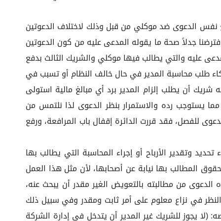
ع نفس الدعوى ضد موكلي من قبل وذلك لاختلاف الدعوتين
ترضنا جدلاً صحة ما يقوله المدعى عليه من كون الدعوتين
مدعى عليه والتي يطالب فيها موكلي والشريك الثالث بدفع
اء طلب محاسبة المدير في حال خالف النظام أو تسبب في
شريك أن يطلب إلزام المدير برد أي مبالغ مالية استولى
ما يستوجب رده والاستمرار بنظر الدعوى لذا نلتمس من
الدعوى للفصل، فقد قررت الدائرة إقفال باب المرافعة، ورفع
يد وتقدير الأرباح أو إجراء المحاسبة التي يطالب بها
قوق المطالب بها نيابة عن أصحابها، لأن مثل هذا العمل
الدعوى من مطالبته بالتعويض الغير مقدر أن يبحث عنه،
النظر في نزاع معلوم على أمر ثابت ومقدر وفي سبيل ذلك
دات بمقر الشركة، ‎حيث جاء في المادة (٢٦) من نظام الشركات ما نصه: (لا يجوز للشريك غير المدير أن يتدخل في إدارة الشركة