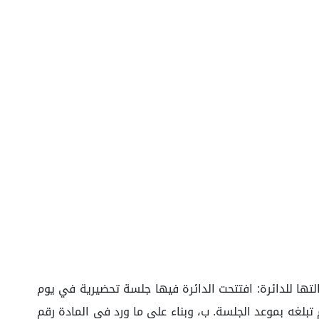
تها للدائرة: افتتحت الدائرة فيها جلسة تحضيرية في يوم
وب عنه رغم تبلغه بموعد الجلسة. ب، وبناء على ما ورد في المادة رقم