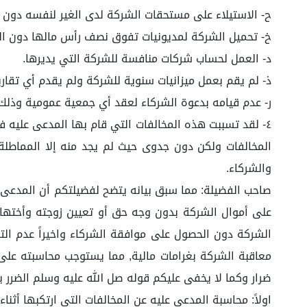
ح‌- الاستيلاء على مستحقات الشركة لدى الغير لنفسه دون 
خ‌- تحميل الشركة لمديونيات تفوق نصف رأس مالها دون الرج
د‌- العمل لحساب شركات منافسة للشركة التي يديرها.
ذ‌- لم يقم بعمل ميزانيات سنوية للشركة ولم يقدم أي تقارير م
ر‌- عدم قيامه بدعوة الشركاء لعقد أي جمعية عمومية وذلك 
٤- لقد تسببت هذه المخالفات التي قام بها المدعى عليه ف
المخالفات ولكن دون جدوى حيث لم يجد منه إلا المماطل
والشركاء.
صاحب الفضيلة: مما سبق بيانه يتضح لفضيلتكم أن المدعى ع
على أموال الشركة بدون وجه حق أو تعيين زوجته وأختها د
الشركة دون الحصول على موافقة الشركاء واخيراً عدم التزا
معاقبة الشركة بغرامات مالية, مما يستوجب محاسبته على ت
ضرار وكما لا يخفى عليكم قوله صل الله عليه وسلم الضرر 
اولاً: محاسبة المدعى عليه عن المخالفات التي ارتكبها أثناء إدارته لشر