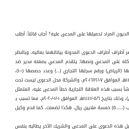
ديون المراد تحميلها على المدعى عليه؟ أجاب قائلاً: أطلب
المنعقدة عبر الإتصال المرئي حضر أطراف أطراف الدعوى المدونة بياناتهما بعاليه، وبالنظر
كله على المدعي ونصها: يتقدم المدعي بصفته مدير ضد
المدعى عليه بصفته شريك في شركة شركة (...)للخدمات اللوجستية وهي شركة سعودية ذات المسؤولية المحدودة عنوانها (الرياض) ورقم سجلها التجاري (...) وعدد حصصها (۱۰۰)،
ونسبة الحصص من رأس المال (۱۰۰۰)، ورأس مالها ,۱,۰۰۰) مليون ريال سعودي، وعدد الشركاء (۳)، وقد تأسست في تاريخ ١٤٣٨/۰۳/۸هـ الموافق ٢٠١٦/١٢/٠٧م، والشركة محل الدعوى ليست تحت
لإفلاس، علماً أن نشوء الحق محل المطالبة كان بتاريخ ١٤٤١/٠٥/٦هـ الموافق ٢٠٢٠/٠١/٠١م تقريباً- ونشأ بسبب هذه العلاقة التجارية خطأ المدعى عليه، المتمثل
في عدم وفاء الشركاء المدعى عليهم بحصصهم في راس المال وقيامهم بانشاء شركة منافسة تقوم بممارسة نفس الاعمال)، وذلك بتاريخ ١٤٤١/٠٥/٦هـ الموافق ٢٠٢٠/٠١/٠١م، مما تسبب بـ
(تعطل وتعثر الشركة)، والعلاقة السببية بن الخطأ والضرر عدم تقديمهم لحصصهم في رأس المال) ومقدار التعويض المطلوب (......٥) خمسة ملايين ريال. هكذا تضمنت، كما قدم وكيل
بل هذه الدعوى على المدعي والشريك الآخر يطالبه بنفس