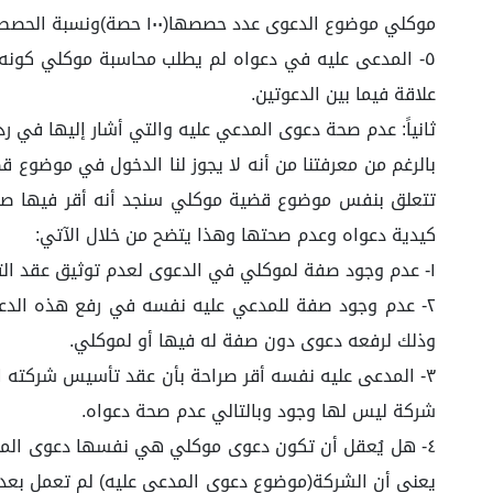
موكلي موضوع الدعوى عدد حصصها(١٠٠ حصة)ونسبة الحصص من رأس المال(٢٥٠%) ورأس مالها مبلغ(٢٥,٠٠٠ ريال) فقط.
٥- المدعى عليه في دعواه لم يطلب محاسبة موكلي كونه م
علاقة فيما بين الدعوتين.
ثانياً: عدم صحة دعوى المدعي عليه والتي أشار إليها في 
بالرغم من معرفتنا من أنه لا يجوز لنا الدخول في موضوع 
تتعلق بنفس موضوع قضية موكلي سنجد أنه أقر فيها صراح
كيدية دعواه وعدم صحتها وهذا يتضح من خلال الآتي:
١- عدم وجود صفة لموكلي في الدعوى لعدم توثيق عقد التأسيس الذي قدمه المدعى عليه بدعواه.
٢- عدم وجود صفة للمدعي عليه نفسه في رفع هذه الدعو
وذلك لرفعه دعوى دون صفة له فيها أو لموكلي.
٣- المدعى عليه نفسه أقر صراحة بأن عقد تأسيس شركته ا
شركة ليس لها وجود وبالتالي عدم صحة دعواه.
٤- هل يُعقل أن تكون دعوى موكلي هي نفسها دعوى المدعى
يعني أن الشركة(موضوع دعوى المدعى عليه) لم تعمل بعد