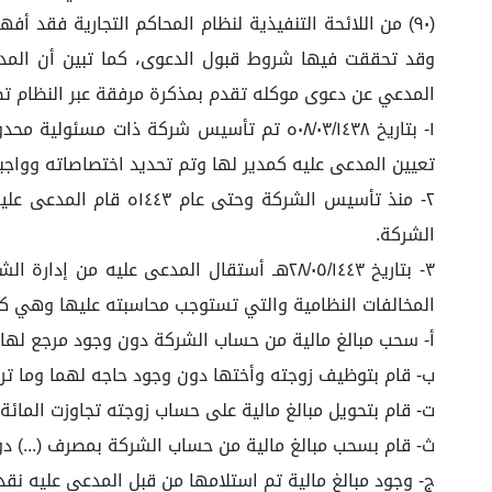
(٩٠) من اللائحة التنفيذية لنظام المحاكم التجارية فق
وقد تحققت فيها شروط قبول الدعوى، كما تبين أن المدع
المدعي عن دعوى موكله تقدم بمذكرة مرفقة عبر النظام تض
تعيين المدعى عليه كمدير لها وتم تحديد اختصاصاته وواجباته طبقاً لنظام ا
٢- منذ تأسيس الشركة 
الشركة.
٣- بتاريخ ٢٨/٠٥/١٤٤٣هـ أستقال المدعى ع
المخالفات النظامية والتي تستوجب محاسبته عليها وهي كا
أ‌- سحب مبالغ مالية من حساب الشركة دون وجود مرجع لها ب
ب‌- قام بتوظيف زوجته وأختها دون وجود حاجه لهما وما 
ت‌- قام بتحويل مبالغ مالية على حساب زوجته تجاوزت المائة
ث‌- قام بسحب مبالغ مالية من حساب الشركة بمصرف (...) دو
ج‌- وجود مبالغ مالية تم استلامها من قبل المدعى عليه نقد