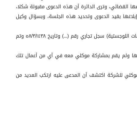
اصها القضائي، وترى الدائرة أن هذه الدعوى مقبولة شكلا،
بلاغها بقيد الدعوى وتحديد هذه الجلسة، وبسؤال وكيل
١- بتاريخ ٠٨/٠٣/١٤٣٨ه تم تأسيس شركة ذات مسئولية محدودة فيما بين موكلي والمدعى عليه تحت مسمى(شركة (...) للخدمات اللوجستية) سجل تجاري رقم (...) وتاريخ ٨/٣/١٤٣٨ه وتم
متحكم الأوحد فيها ولم يقم بمشاركة موكلي معه في أي من أعمال تلك
 إدارة موكلي للشركة اكتشف أن المدعى عليه ارتكب العديد من