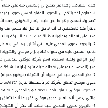
هذه الطلبات... وهذا غير صحيح بل وتدليس منه على مقام الد
١- معلوم لفضيلتكم أن الدعوى المقلوبة: هي دعوى يقيمها
ديناراً مثلا فاستخلص له أنه لا حق له قبل فلا يسمع منه
مدير على أفعاله وتجاوزاته طيلة فترة إدارته للشركة وبا
٢- بالرجوع لدعوى المدعي عليه التي أشار إليها في رده على دعوى موكلي سنجد الآتي:
طالب المدعى عليه في دعواه تلك بإلزام موكلي والشريك 
أرض الواقع ولكنه استخدم اسم شركة موكلي للتدليس على 
مدير(المدعى عليه) على أفعاله طيلة فترة إدارته للشركة م
دعوى موكلي تتعلق بشركة تم تأسيسها بتاريخ ٨/١٤٣٨ه, مما يعني أن الشركة موضوع كلا الدعوتين مختلفتين من حيث تاريخ التأسيس.
٣- دعوى موكلي تتعلق بأمور تخصه هو والمدعى عليه فقط
والتي يدعي أنها نفس دعوى موكلي ذكر بها أنها تتعلق ب