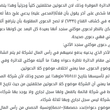
ائرة الموقرة وذلك لان الدعوتين مختلفتين كلياً وجزئياً وهذا يتض
 شخص على آخر يقول بأن فلانًا(المدعى عليه) يدعي عليّ حقاً له
تصح ولا تُسمع, وهو ما نص عليه الإمام البهوتي رحمه الله في كشاف القن
 ولكن بالنظر لدعوى موكلي سنجد أنها بعيدة كل البعد عن كونها 
لتالي فهي دعوى صحيحة.
الآخر الذي يدعيه بدفع نصيبهم في رأس المال لشركة لم يتم انش
مقام الدائرة ناظرة دعواه وهذا ما أثبته موكلي للدائرة وفي
وضوع الدعوى, مما يعني اختلاف موضوع كلا الدعوتين.
٢- ذكر المدعى عليه في دعواه أن الشركة (موضوع دعواه) تم تأسيسها بت
 في شركة قائمة بالفعل ولها سجل تجاري ولا يوجد بها شركاء 
شركة ليس سجل تجاري وبها ثلاثة شركاء.