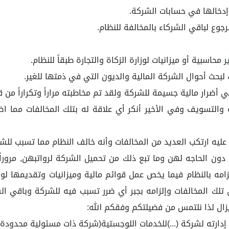
إدخالها في حسابات الشركة.
وع لباقي الشركاء بالمخالفة للنظام.
حاسبية أو ميزانيات لوزارة الزكاة والتجارة طبقاً للنظام.
لبحث أحوال الشركة المالية والديون التي في ذمتها للغير.
ي أضرار مالية جسيمة للشركة ولقد تم مخاطبته مراراً وتكراراً م
ة والتسويف وفي الأخير أنكر أي علاقة له بتلك المخالفات مم
ليه ارتكب العديد من المخالفات وأنه خالف النظام مما تسبب للش
ون الحاجه لهن وما تبع ذلك من تحميل الشركة لرواتبهن, مرورا
مه بالنظام فيما يخص عمل قوائم مالية وميزانيات وتقديمها لوزا
لك المخالفات وإلزامه بجبر أي ضرر تسبب فيه للشركة وباقي الشر
يزال لذا نلتمس من فضيلتكم وفقكم الله:
كة (...)للخدمات اللوجستية(شركة ذات مسئولية محدودة) وذلك عن الفترة من ٨/٣/١٤٣٨