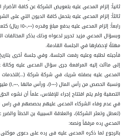
ثانياً: إلزام المدعى عليه بتعويض الشركة عن كافة الأضرار
ثالثاً: إلزام المدعى عليه بتحمل كافة الديون التي على ال
رابعاً: إلزام المدعى عليه بدفع مبلغ وقدره (١٥٠,٠٠٠ ريال) كتعويض عن أتعاب المحاماة وأضرار التقاضي.) هكذا ادعى.
وبسؤال المدعي مزيد تحرير لدعواه وذلك بذكر المخالفات الو
مهلةً لإحضارها في الجلسة القادمة.
إلى ماآلت إليه المرافعة جرى سؤال المدعى عليه وكال
المدعي رده مرفقاً ونصه:
بالرجوع لما ذكره المدعى عليه في رده على دعوى موكلي 