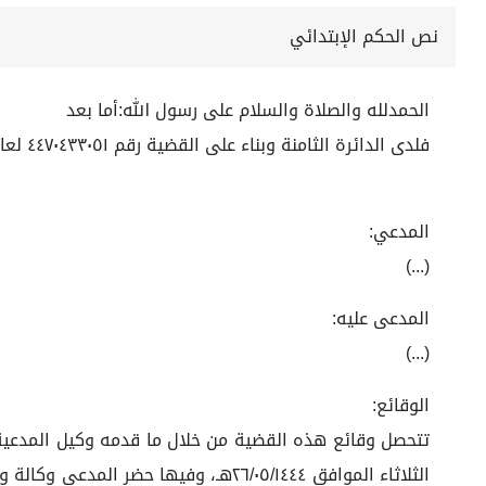
نص الحكم الإبتدائي
الحمدلله والصلاة والسلام على رسول الله:أما بعد
فلدى الدائرة الثامنة وبناء على القضية رقم ٤٤٧٠٤٣٣٠٥١ لعام ١٤٤٤ هـ
المدعي:
(...)
المدعى عليه:
(...)
الوقائع:
تتحصل وقائع هذه القضية من خلال ما قدمه وكيل المدعية ف
الثلاثاء الموافق ٢٦/٠٥/١٤٤٤هـ، وفيه