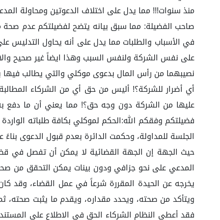
منذ سنوات!!! مما يدل على اختلاف الدعوتين ومحاولة المدع
صاحب الفضيلة: مما سبق بيانه يتضح لفضيلتكم عدم صحة م
في الأسباب والطلبات مما يدل على أنه يحاول التدليس على
على نفس الشركة ولنفس السبب وهذا ايضاً غير صحيح والافت
نصيبهما من رأس المال بدعوى موكلي والتي يطالب فيها ب
أي أضرار للشركة؟! أليس من حق أي من الشركاء المطالبة 
عليها من الشركة دون وجه حق؟! مما يعني أن ما دفع به
فضيلتكم وفقكم الله:الحكم لموكلي بكافة طلباته الواردة بلا
الجلسة للمداولة، وحكمت الدائرة بعدم قبول الدعوى بناءً ع
حيث الجهة إن الجهة القضائية لا يمكن أن تفصل في قضية
المدعي على نحو جزافي ودون بينات يمكن التحقق من صحتها
يخرجه عن الحيدة المقررة شرعاً في عمل القضاء، وقد كا
ويتأكد من صحته، ويحدد مقداره، ويقدم ما يثبت صحته، ثم