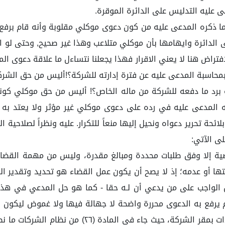
ى عليه التدليس على الدائرة الموقرة.
ا ذكره المدعى عليه من كون دعوى موكلي مقلوبة وأنه قام برف
 الدائرة وايهامها بأن موكلي متلاعب وهذا غير صحيح, وحتى لو اف
راض هنا لا يعني الاقرار فهذا يجعلنا نتساءل ما علاقة دعوى ال
محاسبة المدعى عليه عن فترة إدارته للشركة؟!أليس من حق الشرك
برد ما دفعه للشركة من ماله الخاص؟! أليس من حق موكلي كونه 
 المدعى عليه في رده على دعوى موكلي غير مؤثر ولا يعتد به م
ئحة تحرير دعواه ونحيل إليها منعاً للتكرار. عليه ونظراً لصلاحية 
لى الآتي:
 إلا وفق طلبات محددة ومبالغ مقدرة، وليس من مهمة القضاء تحد
 أو عدمه؛ إذ لا يصح أن يكون عمل القضاء هو تحديد وتقدير الح
ن الواجب على من يدعي أن لـه حقا - كما هو حل المدعي في هذه 
 يرفع به الدعوى محررة واضحة لا جهالة فيها ولا غموض ليكون 
فقد أعطى النظام الشركاء الحق في الاطلاع على المستن