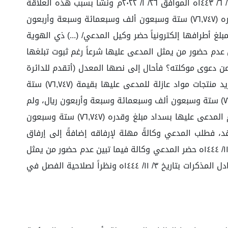
لم يسدد منه شيء، وقد استلمت المدعى عليها كامل المبيع ولم يتم تحديد مدة العقد، علماً أن نشوء الحق كان بتاريخ ٢٣/ ٦/ ١٤٤٣ه الموافق ٢٦/ ١/ ٢٠٢٢م ونشأ بسبب هذه العلاقة
التجارية عدم تسليم المبلغ المستحق من ثمن المبيع، استناداً إلى مصادقة، لذا أطلب إلزام المدعى عليها بتسليم الثمن وقدره (٧٦,٧٤٧) ستة وسبعون ألف وسبعمائة وسبعة وأربعون
 ١٠/ ١٤٤٤ه التحضرية المنعقدة مرئية عن بعد والمبلغ أطرافها إلكترونياً حضر وكيل المدعي/ (...) ذي الهوية
كالة رقم (...) المصدرة من الخدمات الالكترونية بوزارة العدل وتنتهي بتاريخ ٢٢/ ٦/ ١٤٤٥ه كما تبين عدم حضور من يمثل المدعى عليها شرعاً رغم ثبوت تبلغها
 عن دعوى موكلته؟ فأحال إلى نصها المعدل (أتقدم للدائرة
بتفصيل دعوى موكلتي فيما يلي: ١– موكلتي تعمل في مجال إنتاج المواد العازلة والمانعة لتسرب المياه، وقد قامت بتوريد منتجات مواد عازلة للمدعى عليها بقيمة (٧٦,٧٤٧) ستة
وسبعون ألف وسبعمائة وسبعة وأربعون ريال سعودي. ٢- في تاريخ ١٦/ ١/٢٠٢٢م صادقت المدعى عليها على كامل المبلغ (٧٦,٧٤٧) ستة وسبعون ألف وسبعمائة وسبعة وأربعون ريال، ولم
تلتزم بالسداد رغم مطالبات موكلتي المتكررة بالسداد إلا أن المدعى عليها لم تستجيب، ولما تقدم أطلب من فضيلتكم: إلزام المدعى عليها بسداد مبلغ وقدره (٧٦,٧٤٧) ستة وسبعون
قد، فطلب المدعي وكالةً مهلة لإرفاقه إضافةً إلى إرفاق
المصادقة بصيغة أوضح للختم، على أن تودع عبر النظام إلكترونياً خلال ثلاثة أيام تبدأ من اليوم، فاستعد بذلك، وفي جلسة ١١/ ١١/ ١٤٤٤ه حضر المدعي وكالة فيما تبين عدم حضور من يمثل
المدعى عليها رغم تبلغها بموعد هذه الجلسة بالبلاغ رقم (...) وتشير الدائرة إلى المصادقة المرفقة من وكيل المدعية عبر تبادل المذكرات بتاريخ ٣/ ١١/ ١٤٤٤ه ونظراً لصلاحية الفصل في