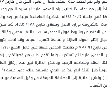
ريال، هذه دعواي. وباطلاع الدائرة عليها حددت موعداً لنظرها ففي جلسة ١٢/
الوطنية رقم (...) بموجب الو
ائرة من الاختصاص وشروط قبول الدعوى سألت الدائرة المدعي وكالة
ها العقد ومصادقة الرصيد وباطلاع الدائرة تبين عدم إرفاق الع
ن الأسباب: