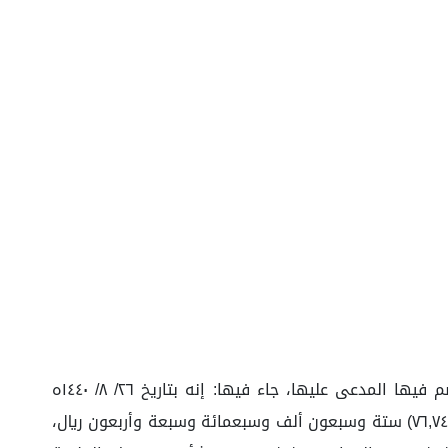
تتلخص وقائع هذه الدعوى –وبالقدر اللازم لإصدار هذا الحكم في أنه وردت للدائرة لائحة دعوى مقدمة من المدعية تختصم فيها المدعى عليها، جاء فيها: إنه بتاريخ ٢٦/ ٨/ ١٤٤٠ه
الموافق ١/ ٥/ ٢٠١٩م اتفق أطراف الدعوى على أن تورد المدعية للمدعى عليها مواد عازلة لتسرب المياه بثمن إجمالي قدره (٧٦,٧٤٧) ستة وسبعون ألف وسبعمائة وسبعة وأربعون ريال،