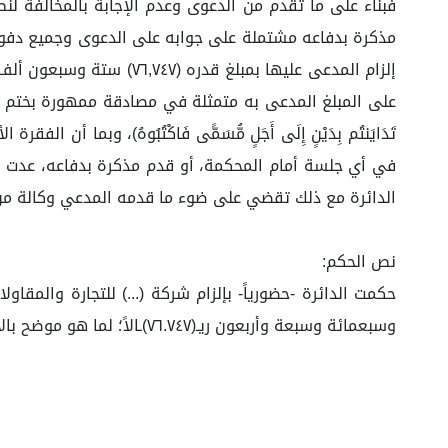
مذكرة بدفاعه مشتملة على جوابه على الدعوى وجميع دفوعه،
إلزام المدعى عليها بمبل
على المبلغ المدعى به متمثلة في مصادقة ممهورة بختم وتوقيع 
تَدَايَنتُم بِدَيْنٍ إِلَى أَجَلٍ مُّسَمًّى فَاكْتُبُوهُ)، وبم
في أي جلسة أمام المحكمة، أو قدم مذكرة بدفاعه، عدت الخ
الدائرة مع ذلك تقضي على ضوء ما قدمه المدعي وكالة من م
نص الحكم:
حكمت الدائرة -حضورياً- بإلزام شركة (...) للتجارة والمقاول
وسبعمائة وسبعة وأربعون ريـ(٧٦.٧٤٧)ـالاً؛ لما هو موضح بالأسباب، وصلى الله وسلم على نبينا محمد وعلى آله وصحبه أجمعين.