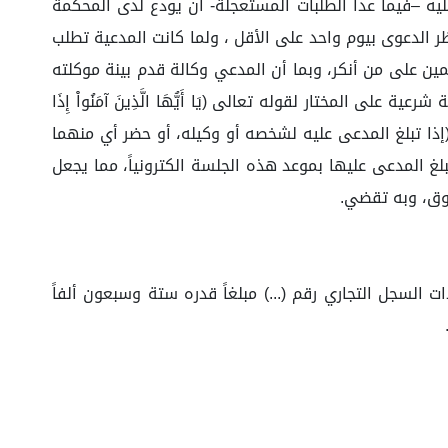
لمحاكم التجارية ونصها: على المدعى عليه –فيما عدا الطلبات المستعجلة- أن يودع لدى المحكمة
 الدعوى بيوم واحد على الأقل ، ولما كانت المدعية تطلب
لى المدعي واليمين على من أنكر، وبما أن المدعي وكالة قدم بينة موكلته
مختار لقوله تعالى (يَا أَيُّهَا الَّذِينَ آمَنُواْ إِذَا
 أنَّه: (إذا تبلغ المدعى عليه لشخصه أو وكيله، أو حضر أي منهما
غ المدعى عليها بموعد هذه الجلسة الكترونياً، مما يجعل
طوق، وبه تقضي.
ذات السجل التجاري رقم (...) مبلغاً قدره ستة وسبعون ألفاً