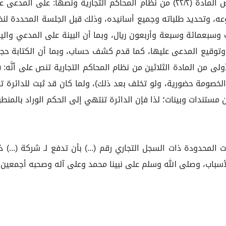
فبناء على ما تقدم من الدعوى وعدم الإجابة بالمخالفة لنص المادة (٢٢/٢) من نظام ا
 وتحديد طلباته وجميع أسانيده، وذلك قبل الجلسة المحددة لنظر
غ قدره (٧٦,٧٤٧) ستة وسبعون ألف وسبعمائة وسبعة وأربعون ريال، وبما أن البينة ع
المدعى عليها، كما قدم كشف حساب، وبما أن الكتابة حجة شرعية على ال
ا أن الفقرة الأولى من المادة الثلاثين من نظام المحاكم التجارية تنص على
صومة حضورية، ولو تخلف بعد ذلك)، ولما كان قد ثبت للدائرة تبل
ستندات وبينات؛ لذا فإن الدائرة تنتهي إلى الحكم الوراد بالمن
ات المحدودة ذات السجل التجاري رقم (...) بأن تدفع لـ شركة (...) 