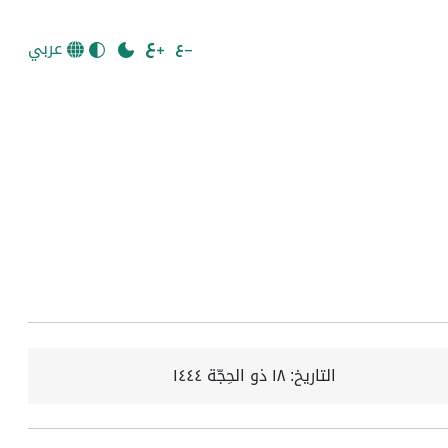
عربي
التاريخ:
١٨ ذو الحِجّة ١٤٤٤