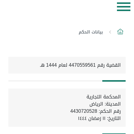
بيانات الحكم
القضية رقم 4470559561 لعام 1444 هـ
المحكمة التجارية
المدينة: الرياض
رقم الحكم: 4430720528
التاريخ:
١١ رَمضان ١٤٤٤