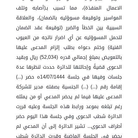
الاعمال المنفذة)، مما تسبب بـ(أصابه وتلف
المواسير وتوقيعة مسوؤليه بالضمان)، والعلاقة
السببية بين الخطأ والضرر (توقيعة عقد الضمان
لتحمل المسوؤليه عن أي اضرار ناتجه من العيوب
الفنية) وختم دعواه بطلب إلزام المدعى عليها
بالتعويض بمبلغ إجمالي قدره (52,034) ريال وبقيد
الدعوى قضيةً وإحالتها للدائرة حددت لنظرها عدة
جلسات وفيها في جلسة 14/07/1444ه حضر (...)
إقامة رقم (...) (...) الجنسية بصفته مدير للشركة
المدعى عليها فيما لم يحضر المدعي أو من يمثله
رغم تبلغه بموعد ورابط هذه الجلسة وعليه قررت
الدائرة شطب الدعوى وفي جلسة هذا اليوم حضر
أطراف الدعوى... تشير الدائرة إلى أن المدعي لم
يحضر في الجلسة الماضية وقررت الدائرة شطب