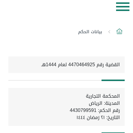
بيانات الحكم
القضية رقم 4470464925 لعام 1444هـ
المحكمة التجارية
المدينة: الرياض
رقم الحكم: 4430799591
التاريخ:
٢١ رَمضان ١٤٤٤