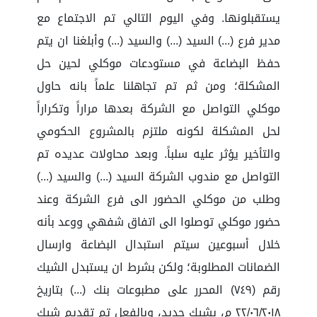
يستقبلونها. وفي اليوم التالي تم الاجتماع مع
مدير فرع (...) السيد (...) والسيد (...) وأبلغنا ان يتم
حفظ البضاعة في مستودعات موكلي لحين حل
المشكلة؛ ومن ثم تم تجاهلنا علماً بانه حاول
موكلي التواصل مع الشركة بعدها مراراً وتكراراً
لحل المشكلة لكونه ملتزم بالمشروع الحكومي
والتأخير يؤثر عليه سلباً. وبعد محاولات عديده تم
التواصل مع مندوب الشركة السيد (...) والسيد (...)
وطلب من موكلي الحضور الى فرع الشركة وعند
حضور موكلي توصلوا الى اتفاق شفهي ووعد بأنه
خلال أسبوعين سيتم استبدال البضاعة وارسال
الضمانات المطلوبة؛ ولكن بشرط ان يستبدل الشيك
رقم (٧٤٩) المحرر على مطبوعات بنك (...) بتاريخ
٢٢/٠٦/٢٠١٨ م، بشيك جديد، وبالفعل تم تقديم شيك