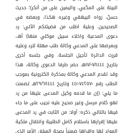
البينة على المدَّعِي، واليمين على من أنكر)؛ حديث
حسنٌ، رواه البيهقي وغيره هكذا، وبعضه في
الصحيحين. وعلية اطلب من فضيلتكم الآتي: رد
دعوى المدعية واخلاء سبيل موكلي منها) أهـ،
وبعرضها على المدعي وكالة طلب مهلة للرد وعليه
قررت الدائرة تأجيل الجلسة. وفي جلسه أخرى
بتاريخ ١٧/٠٧/١٤٤٤هـ حضر طرفا الدعوى وكالة، هذا
وقد تقدم المدعي وكالة بمذكرة الكترونية بموجب
الطلب رقم ٤٤١٠٧٤٢٥٧٠ وتاريخ ٢٩/٦/١٤٤٤هـ تضمنت
ما يلي: (إن ما قدمه وكيل المدعى عليها من رد
لهو كلام مرسل وغير صحيح عليه نجيب على ما جاء
فيها بالتالي ذكره: أولا: من الثابت في رد المدعى
عليها إقرارها باستلام كامل الطلبية وانتقال ملكية
المواد لها واقراها ضمنياً بصحة المبلغ، الأمر الذي