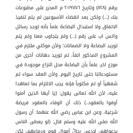
برقم (٨٢٨) وتاريخ ١٦\١\٢٠١٩ م المحرر على مطبوعات
بنك (...) ولكن بعد انقضاء الأسبوعين لم يتم تنفيذ
الاتفاق ولا استبدال البضاعة علماً بأنه توجد رسائل
واتس اب على رقم (...) ولم يتجاوب معنا ولم يتم
توريد البضاعة ولا الضمانات؛ ولأن موكلي ملتزم في
المشروع المذكور انفاً، تم توريد دهانات أخرى من
موزع اخر. علماً بأن البضاعة محل النزاع موجودة في
مستودعاتنا حتى تاريخ اليوم. ولأن العقد سواء تم
شفهياً أو تم مكتوباً فإنه يجب الالتزام بما تعاهدا
عليه، لأن الله تعالى يقول: (يا أيها الذين آمنوا
أوفوا بالعقود..) ذلك أن الوفاء بالعقود فريضة
شرعية. وعن ابن عباسٍ رضي الله عنهما: أن رسول
الله صلى الله عليه وسلم قال: (لو يعطى الناس
بدعواهم، لادعى رجالٌ أموال قومٍ ودماءهم، لكن