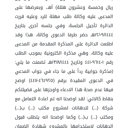
ريال وخمسة وعشرون هللة) أهـ، وبعرضها على
المدعى عليه وكالة طلب مهلة للرد وعليه قررت
الدائرة تأجيل الجلسة. وفي جلسه أخرى بتاريخ
١٢/٠٩/١٤٤٤هـ حضر طرفا الدعوى وكالة، هذا وقد
اطلعت الدائرة على المذكرة المقدمة من المدعى
عليه وكالة، وهي مذكرة الكترونية بموجب الطلب
رقم ٤٤١٠٩٦١٤٠١ وتاريخ ١٣/٨/١٤٤٤هـ تضمنت ما يلي:
(مذكرة جوابية رداً على ما جاء في جواب المدعي
في الدعوى المقيدة برقم (٤٤٧٠٤٦٤٩٢٥) اوضح
فيها عدم صحة هذا الادعاء واوجزها على فضيلتكم
بنقاط كالاتي: لقد اوضحنا انه تم اعادة التعامل مع
شركة (...) للدهانات لمشروع مكتب (...) ب(...)
ومكتب (...) ب(...) وكما اوضحنا انه يتطلب قبول
الدهانات لاستخدامها بالمشروع شهادة الضمان