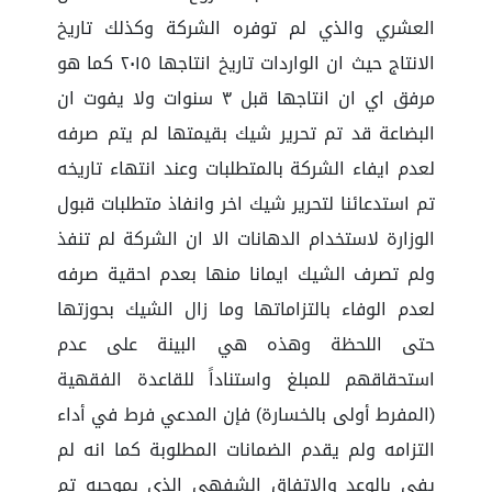
العشري والذي لم توفره الشركة وكذلك تاريخ
الانتاج حيث ان الواردات تاريخ انتاجها ٢٠١٥ كما هو
مرفق اي ان انتاجها قبل ٣ سنوات ولا يفوت ان
البضاعة قد تم تحرير شيك بقيمتها لم يتم صرفه
لعدم ايفاء الشركة بالمتطلبات وعند انتهاء تاريخه
تم استدعائنا لتحرير شيك اخر وانفاذ متطلبات قبول
الوزارة لاستخدام الدهانات الا ان الشركة لم تنفذ
ولم تصرف الشيك ايمانا منها بعدم احقية صرفه
لعدم الوفاء بالتزاماتها وما زال الشيك بحوزتها
حتى اللحظة وهذه هي البينة على عدم
استحقاقهم للمبلغ واستناداً للقاعدة الفقهية
(المفرط أولى بالخسارة) فإن المدعي فرط في أداء
التزامه ولم يقدم الضمانات المطلوبة كما انه لم
يفي بالوعد والاتفاق الشفهي الذي بموجبه تم