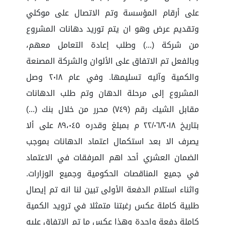
على أرقام المؤسسة وتم الاتصال على موكلي
وتقديم عرض وهو ان يتم توريد دهانات المشروع
من شركة (...) وطلب إعادة التعامل معهم،
وبالفعل تم الاتفاق على الألوان والشركة المصنعة
والكمية وآليه تسليمها. وفي عام ٢٠١٨ وصل
المشروع إلى مرحلة الدهان وتم طلب الدهانات
مقابل الشيك رقم (٧٤٩) محرر من خلال بنك (...)
بتاريخ ٢٢/٠٦/٢٠١٨ م بمبلغ وقدره ٨٩،٠٤٥ على ألا
يصرف الا بعد استكمال اعتماد الدهانات بموجب
الضمان العشري أحد اهم المرفقات في الاعتماد
في جميع المناقصات الحكومية وجميع الوزارات.
واثناء استلام الدفعة الأولى تبين لنا انه تم إيصال
طلبية كاملة عكس رغبتنا متمثلا في ترويد الكمية
كاملة دفعة واحدة وهذا عكس ما تم الاتفاق عليه