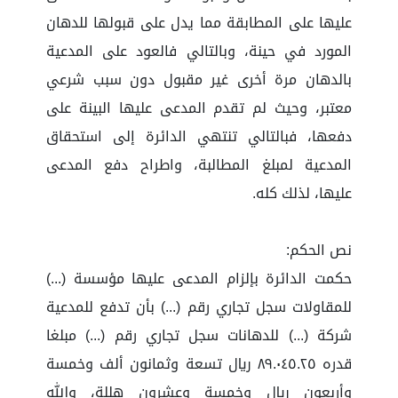
عليها على المطابقة مما يدل على قبولها للدهان
المورد في حينة، وبالتالي فالعود على المدعية
بالدهان مرة أخرى غير مقبول دون سبب شرعي
معتبر، وحيث لم تقدم المدعى عليها البينة على
دفعها، فبالتالي تنتهي الدائرة إلى استحقاق
المدعية لمبلغ المطالبة، واطراح دفع المدعى
عليها، لذلك كله.
نص الحكم:
حكمت الدائرة بإلزام المدعى عليها مؤسسة (...)
للمقاولات سجل تجاري رقم (...) بأن تدفع للمدعية
شركة (...) للدهانات سجل تجاري رقم (...) مبلغا
قدره ٨٩.٠٤٥.٢٥ ريال تسعة وثمانون ألف وخمسة
وأربعون ريال وخمسة وعشرون هللة، والله