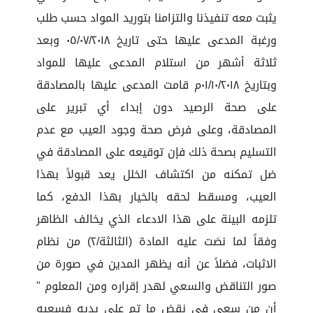
يثبت معه تنفيذنا والتزامنا بتوريد المواد حسب طلب
ورغبة المدعى عليها حتى تاريخ ٠٥/٠٧/٢٠١٨ وبعد
ثلاثة أشهر من استلام المدعى عليها للمواد
وبتاريخ ٠١/١٠/٢٠١٨م قامت المدعى عليها بالمصادقة
على صحة الرصيد دون إبداء أي تبرير على
المصادقة، وعلى فرض صحة وجود العيب مع عدم
التسليم بصحة ذلك فإن توقيعه على المصادقة في
ضل تمكنه من اكتشاف الخلل يعد قبولاً بهذا
العيب، ومسقط لحقه بالخيار بهذا الدفع، كما
تلزمه البينة على هذا الادعاء الذي يخالف الظاهر
وفقاً لما نصَت عليه المادة (الثالثة/٢) من نظام
الاثبات، فضلاً عن أنه يظهر المدين في صورة من
صور التناقض والسعي لهدر إقراره ومن المعلوم "
أن من سعى في نقض ما تم على يديه فسعيه