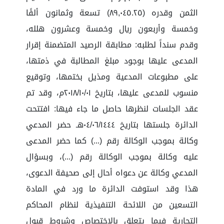
الثمن وقدره (٨٩,٠٤٥.٢٥) تسعة وثمانون ألفًا
وخمسة وأربعون ريال وخمسة وعشرون هلله،
وقدم سنداً لطلبه: مطابقة الرصيد المتضمنة إقرار
المدعى عليها بوجود مبلغ المطالبة في ذمتها،
على مطبوعات المدعية ومذيل بختمها، وتوقيع
منسوب للمدعى عليها، بتاريخ ٢٠١٨/١٠/٠١م، وقد تم
عقد الجلسات لنظرها حاصل ما جاء فيها: افتتحت
الدائرة جلستها بتاريخ ٠٤/٠٦/١٤٤٤هـ حضر المدعي
وكالة بموجب الوكالة رقم (...) كما حضر المدعى
عليه وكالة بموجب الوكالة رقم (...)، وبسؤال
المدعي وكالة عن دعواه أحال إلى صحيفة الدعوى،
هذا وقد استوفت الدائرة ما ورد في المادة
التسعين من اللائحة التنفيذية لنظام المحاكم
التجارية فيما يتعلق بالاختصاص وشروط قبول