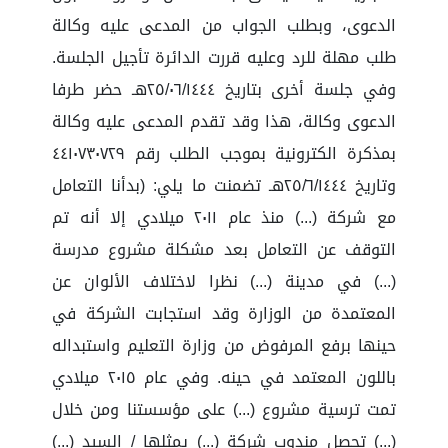
الدعوى، وبطلب الجواب من المدعى عليه وكالة
طلب مهلة للرد وعليه قررت الدائرة تأجيل الجلسة.
وفي جلسة أخرى بتاريخ ٢٥/٠٦/١٤٤٤هـ حضر طرفا
الدعوى وكالة، هذا وقد تقدم المدعى عليه وكالة
بمذكرة الكترونية بموجب الطلب رقم ٤٤١٠٧٣٠٧٢٩
وتاريخ ٢٥/٦/١٤٤٤هـ تضمنت ما يلي: (بدأنا التعامل
مع شركة (...) منذ عام ٢٠١١ ميلادي إلا أنه تم
التوقف عن التعامل بعد مشكلة مشروع مدرسة
(...) في مدينة (...) نظرا لاختلاف الألوان عن
المعتمدة من الوزارة وقد استجابت الشركة في
حينها برفع المرفوض من وزارة التعليم واستبداله
باللون المعتمد في حينه. وفي عام ٢٠١٥ ميلادي
تمت ترسية مشروع (...) على مؤسستنا ومن خلال
(...) تحصل مندوب شركة (...) يمثلها / السيد (...)