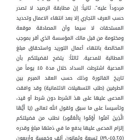
مردوداً عليه". ثانياً: إنَ مطابقة الرصيد لا تصدر
حسب العرف التجاري إلا بعد انتهاء الاعمال وتحديد
المستحقات لا سيما وأن المصادقة موقعة
ومختومة من قبل مالك المؤسسة الذي أقر بموجب
المخالصة بانتهاء أعمال التوريد واستحقاق مبلغ
المطالبة للمدعية. ثالثاً: يتضح لفضيلتكم بأن
المدعية اشترطت السداد خلال مدة ٤٥ يوماً من
تاريخ الفاتورة وذلك حسب العقد المبرم بين
الطرفين (طلب التسهيلات الائتمانية) وقد وافقت
المدعى عليها على هذ الشرط دون شرط أو قيد،
وتأسيساَ على ما سبق ولقول الله تعالى (يَا أَيُّهَا
الَّذِينَ آمَنُوا أَوْفُوا بِالْعُقُودِ) نطلب من فضيلتكم
إلزام المدعى عليها بدفع ما في ذمتها مبلغ وقدره
(٨٩,٠٤٥.٢٥) تسعة وثمانون ألف وخمسة وأربعون