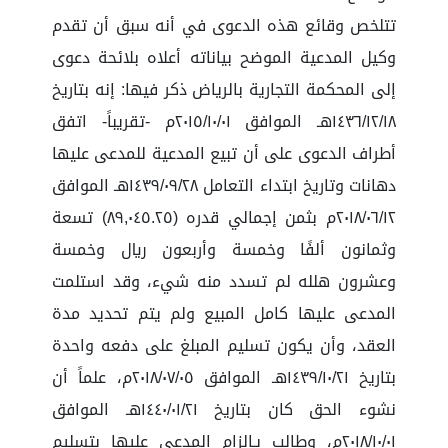
تتلخص وقائع هذه الدعوى في أنه سبق أن تقدم
وكيل المدعية الموضح بياناته أعلاه بلائحة دعوى
إلى المحكمة التجارية بالرياض ذكر فيها: إنه بتاريخ
١٤٣٦/١٢/١٨هـ الموافق ٢٠١٥/١٠/٠١م -تقريباً- اتفق
أطراف الدعوى على أن تبيع المدعية للمدعى عليها
دهانات وتاريخ ابتداء التعامل ١٤٣٩/٠٩/٢٨هـ الموافق
٢٠١٨/٠٦/١٢م بثمن إجمالي قدره (٨٩,٠٤٥.٢٥) تسعة
وثمانون ألفًا وخمسة وأربعون ريال وخمسة
وعشرون هلله لم تسدد منه شيء، وقد استلمت
المدعى عليها كامل المبيع ولم يتم تحديد مدة
العقد، وأن يكون تسليم المبلغ على دفعه واحدة
بتاريخ ١٤٣٩/١٠/٢١هـ الموافق ٢٠١٨/٠٧/٠٥م، علماً أن
نشوء الحق كان بتاريخ ١٤٤٠/٠١/٢١هـ الموافق
٢٠١٨/١٠/٠١م، وطالب بـإلزام المدعى عليها بتسليم