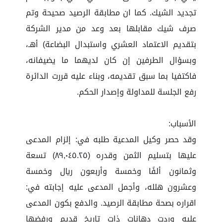
تجديد الشيك. كما ان مطابقة الرصيد صحيحة وتم
صرف شيك مقابلها بعد وعد من مدير الشركة
بتقديم الاعتماد العشري واستبدال البضاعة) أهـ،
وبسؤال الطرفين إن كان لديهما ما يضيفانه،
فاكتفيا بما سبق تقديمه، وبناء عليه قررت الدائرة
رفع الجلسة للمداولة وإصدار الحكم.
الأسباب:
وقد حصر وكيل المدعية طلبه في: إلزام المدعى
عليها بتسليم الثمن وقدره (٨٩,٠٤٥.٢٥) تسعة
وثمانون ألفًا وخمسة وأربعون ريال وخمسة
وعشرون هلله، وأجمل المدعى عليه إجابته في:
اقراره بصحة مطابقة الرصيد. والدفع بكون المدعى
عليه وردت دهانات ذات تاريخ قديم ورفضها