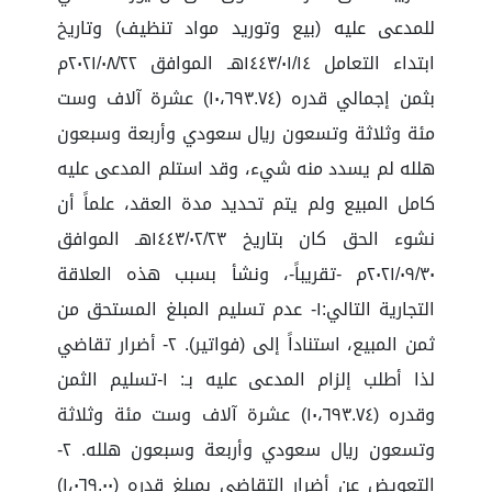
للمدعى عليه (بيع وتوريد مواد تنظيف) وتاريخ
ابتداء التعامل ١٤٤٣/٠١/١٤هـ الموافق ٢٠٢١/٠٨/٢٢م
بثمن إجمالي قدره (١٠،٦٩٣.٧٤) عشرة آلاف وست
مئة وثلاثة وتسعون ريال سعودي وأربعة وسبعون
هلله لم يسدد منه شيء، وقد استلم المدعى عليه
كامل المبيع ولم يتم تحديد مدة العقد، علماً أن
نشوء الحق كان بتاريخ ١٤٤٣/٠٢/٢٣هـ الموافق
٢٠٢١/٠٩/٣٠م -تقريباً-، ونشأ بسبب هذه العلاقة
التجارية التالي:١- عدم تسليم المبلغ المستحق من
ثمن المبيع، استناداً إلى (فواتير). ٢- أضرار تقاضي
لذا أطلب إلزام المدعى عليه بـ: ١-تسليم الثمن
وقدره (١٠،٦٩٣.٧٤) عشرة آلاف وست مئة وثلاثة
وتسعون ريال سعودي وأربعة وسبعون هلله. ٢-
التعويض عن أضرار التقاضي بمبلغ قدره (١،٠٦٩.٠٠)