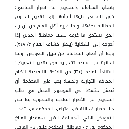
بأتعاب المحاماة والتعويض عن أضرار التقاضي؛
كون المدعى عليها ألجأتها إلى تقديم الدعوى
للمطالبة بحقها، ولما قرره أهل العلم من أن رب
الحق يستحق ما غرمه بسبب مماطلة المدين إذا
أحوجه إلى الشكاية (ينظر: كشاف القناع ٣/ ٣٤٨)،
وبما أن أتعاب المحاماة من قبيل التعويض، ولما
للدائرة من سلطة تقديرية في تقدير التعويض؛
استناداً للمادة (١٦٤) من اللائحة التنفيذية لنظام
المحاكم التجارية ونصها: يجب على المحكمة أن
تُضمِّن حكمها في الموضوع الفصل في طلب
التعويض عن الأضرار المادية والمعنوية بما في
ذلك مصاريف التقاضي وتراعي المحكمة في تقدير
التعويض الآتي: أ‌-جسامة الضرر. ب‌-مقدار المبلغ
المحكوم به. ج - مماطلة المحكوم عليه. د - العرف،