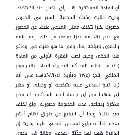
أو العادة المستقرة. هـ - رأي الخبير -عند الاقتضاء-
وحيث طلبت وكيلة المدعية السير في الدعوى
حضوريًا نظرًا لتخلف ممثل المدعى عليها عن الحضور
مع عدم تقديمه عذرًا يمنعه من ذلك، رغم علمه
بالدعوى وتبلغه بها، وفق ما هو مثبت في وقائع
هذا الحكم، وحيث نصت الفقرة الأولى من المادة
(٣٠) من نظام المحاكم التجارية الصادر بالمرسوم
الملكي رقم: (م/٩٣ وتأريخ ١٥/٠٨/١٤٤١هـ) على أنه
(إذا تبلغ المدعى عليه لشخصه أو وكيله، أو حضر
أي منهما في أي جلسة أمام المحكمة، أو قدم
مذكرة بدفاعه، عدت الخصومة حضورية، ولو تخلف
بعد ذلك)؛ وبما أن التبليغ عن طريق نظام أبشر
تعده الدائرة تبليغ لشخص المدعى عليه، وحيث إن
الدائرة ظهر لها جِدِّيَّة المدعي وكالة في دعوى