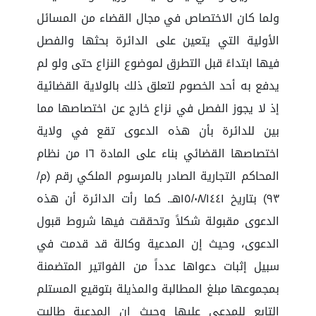
ولما كان الاختصاص في مجال القضاء من المسائل
الأولية التي يتعين على الدائرة بحثها والفصل
فيها ابتداءً قبل التطرق لموضوع النزاع حتى ولو لم
يدفع به أحد الخصوم لتعلق ذلك بالولاية القضائية
إذ لا يجوز الفصل في نزاع خارج عن اختصاصها مما
بين للدائرة بأن هذه الدعوى تقع في ولاية
اختصاصها القضائي بناء على المادة ١٦ من نظام
المحاكم التجارية الصادر بالمرسوم الملكي رقم (م/
٩٣) بتاريخ ١٥/٠٨/١٤٤١هـ. كما رأت الدائرة أن هذه
الدعوى مقبولة شكلاً وتحققت فيها شروط قبول
الدعوى، وحيث إن المدعية وكالة قد قدمت في
سبيل إثبات دعواها عدداً من الفواتير المتضمنة
بمجموعها مبلغ المطالبة والمذيلة بتوقيع المستلم
التابع للمدعى عليها وحيث إن المدعية طالبت