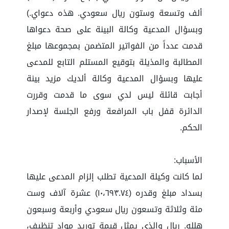
ألف وتسعة وستون ريال سعودي. هذه دعواي.)
وبسؤال المدعية وكالة البينة على صحة دعواها
قدمت عدداً من الفواتير المتضمن بمجموعها مبلغ
المطالبة والمذيلة بتوقيع المستلم التابع للمدعى
عليها وبسؤال المدعية وكالة ألديك مزيد بينة
أجابت قائلة ليس لدي سوى ما قدمت وقررت
الدائرة قفل باب المرافعة ورفع الجلسة لإصدار
الحكم.
الأسباب:
لما كانت وكيلة المدعية تطلب إلزام المدعى عليها
بسداد مبلغ وقدره (١٠،٦٩٣.٧٤) عشرة آلاف وست
مئة وثلاثة وتسعون ريال سعودي وأربعة وسبعون
هلله. ريال والذي يمثل قيمة توريد مواد تنظيف،