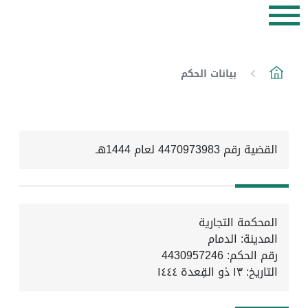
بيانات الحكم
القضية رقم 4470973983 لعام 1444هـ
المحكمة التجارية
المدينة: الدمام
رقم الحكم: 4430957246
التاريخ:
١٣ ذو القِعدة ١٤٤٤