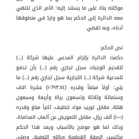
موكلته بناءً على ما يستند إليه؛ الأمر الذي تنتهي
معه الدائرة إلى الحكم بما هو واردٌ في منطوقها
أدناه، وبه تقضي.
نص الحكم:
حكمت الدائرة بإلزام المدعى عليها شركة (...)
لتقديم الوجبات سجل تجاري رقم (...) بأن تدفع
للمدعية شركة (...) التجارية سجل تجاري رقم (...) ما
يلي: أولاً مبلغاً وقدره (١٠٦٩٣.٧٤) عشرة الاف
وستمائة وثلاثة وتسعون ريالا وأربعة وسبعون
هللة، مقابل توريد مواد تنظيف، ثانياً مبلغ وقدره
(١٠٠٠) ألف ريال، مقابل التعويض عن أتعاب المحاماة،
وذلك لما هو موضح بالأسباب ويعد هذا الحكم
مكتسب الصفة القطعية وبالله التوفيق وصلى