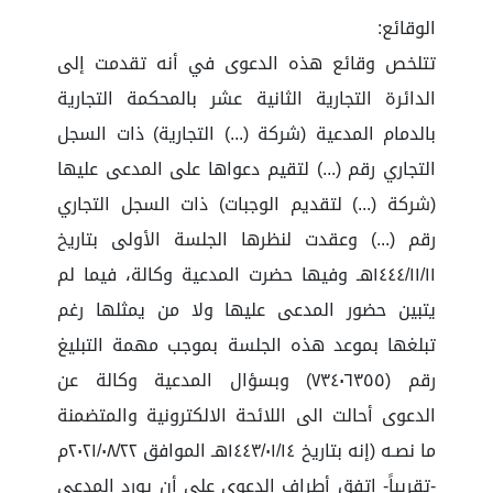
الوقائع:
تتلخص وقائع هذه الدعوى في أنه تقدمت إلى
الدائرة التجارية الثانية عشر بالمحكمة التجارية
بالدمام المدعية (شركة (...) التجارية) ذات السجل
التجاري رقم (...) لتقيم دعواها على المدعى عليها
(شركة (...) لتقديم الوجبات) ذات السجل التجاري
رقم (...) وعقدت لنظرها الجلسة الأولى بتاريخ
١٤٤٤/١١/١١هـ وفيها حضرت المدعية وكالة، فيما لم
يتبين حضور المدعى عليها ولا من يمثلها رغم
تبلغها بموعد هذه الجلسة بموجب مهمة التبليغ
رقم (٧٣٤٠٦٣٥٥) وبسؤال المدعية وكالة عن
الدعوى أحالت الى اللائحة الالكترونية والمتضمنة
ما نصـه (إنه بتاريخ ١٤٤٣/٠١/١٤هـ الموافق ٢٠٢١/٠٨/٢٢م
-تقريباً- اتفق أطراف الدعوى على أن يورد المدعي