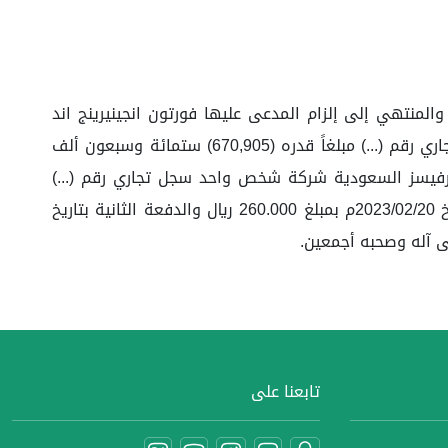
ائرة بمايلي:أولاً: إلغاء الحكم الصادر من الدائرة التاسعة بالمحكمة التجارية بالدمام و المؤرخ في 1444/06/01هـ والمنتهي إلى إلزام المدعى عليها فورتون انجينيرينج اند
انيرجي سيرفيسز السعودية شركة شخص واحد سجل تجاري رقم (...) بأن تدفع للمدعية شركة عبدالله ناس وشركاه سجل تجاري رقم (...) مبلغاً قدره (670,905) ستمائة وسبعون ألف
 سيرفيسز السعودية شركة شخص واحد سجل تجاري رقم (...)
للمدعية / شركة عبدالله ناس وشركاه سجل تجاري رقم (...) مبلغاً قدره 520.000 ريال على دفعتين تحل الدفعة الأولى بتاريخ 2023/02/20م بمبلغ 260.000 ريال والدفعة الثانية بتاريخ
تابعنا على