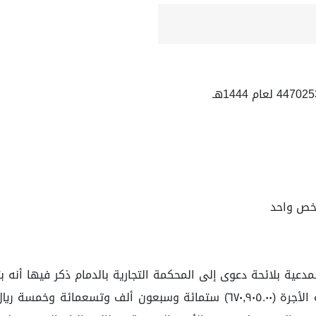
شخص واحد
على أن تؤجر المدعية للمدعى عليها رافعات ثقيلة، وقيمة الأجرة (٦٧٠,٩٠٥.٠٠) 