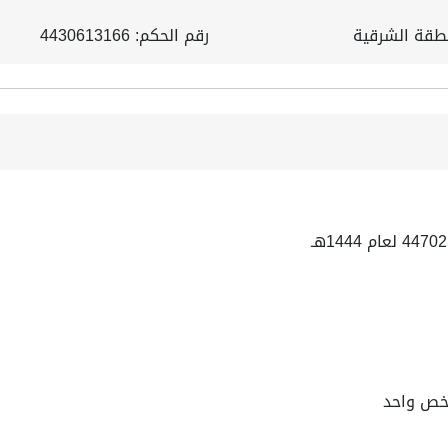
نطقة الشرقية
رقم الحكم: 4430613166
شخص واحد