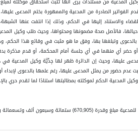
وكيل المدعية من مستندات يرى أنها تُثبت استحقاق موكلته لمبل
قم (POO25-11-1087) وتاريخ 01/09/2020م،كما قدم الفواتير الصادرة من المدعية والممهورة 
لقضاء والاستناد إليها في الحكم، وذلك إذا انتفت عنها الشبهة،
حيالها، فالأصل صحة مضمونها ومحتواها، وحيث طلب وكيل المدعية
، أو حضر أي منهما في أي جلسة أمام المحكمة، أو قدم مذكرة بد
عى عليها، وحيث إن الدائرة ظهر لها جِدِّيَّة وكيل المدعية في د
ابت عدم حضور من يمثل المدعى عليها، رغم علمها بالدعوى لإبداء أو 
وكيل المدعية الحكم لموكلته بمطالبتها استنادًا لما تقدم حري بال
ألف وتسعمائة وخمسة ريال والله الموفق.