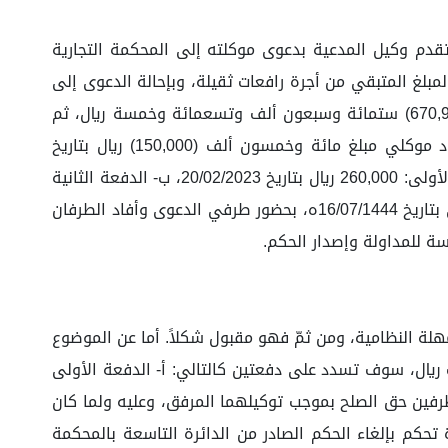
 تقدم وكيل المدعية بدعوى موكلته إلى المحكمة التجارية
 وخمسة ريال، والذي يمثل المبلغ المتبقي من أجرة رافعات ثقيلة، وبإحالة الدعوى إلى
الدائرة الابتدائية التاسعة أصدرت حكمها المؤرخ في 01/06/1444ه بإلزام المدعى عليها بأن تدفع للمدعية مبلغ وقدرة (670,905) ستمائة وسبعون ألف وتسعمائة وخمسة ريال، ثم
تقدم وكيل المدعى عليها باعتراضه على الحكم، مبيناً فيه عدم استحقاق المستأنف ضده للمبلغ المحكوم به وذلك لسداد موكلي مبلغ مائة وخمسون ألف (150,000) ريال بتاريخ
19/01/2023م، و، واختتم بطلب اثبات الصلح على باقي مبلغ 520,000 ريال التي سوف تسدد على دفعتين كالتالي: أ‌- الدفعة الأولى: 260,000 ريال بتاريخ 20/02/2023، ب‌- الدفعة الثانية
بمبلغ 260,000 ريال بتاريخ 20/03/2023. وبإحالة القضية إلى دائرة الاستئناف الأولى باشرت نظرها بجلسة عبر الاتصال المرئي بتاريخ 16/07/1444ه، بحضور طرفي الدعوى وأفاد الطرفان
سة للمداولة وإصدار الحكم.
هلة النظامية، ومن ثمّ فهو مقبول شكلاً. أما عن الموضوع
المدعى عليها للمدعية مبلغاً قدره (520.000) خمسمائة وعشرين ألف ريال، سوف تسدد على دفعتين كالتالي: أ‌- الدفعة الأولى
20/02/م، ب‌- الدفعة الثانية بمبلغ قدره (260,00) ريال بتاريخ 20/03/2023م، وحيث إن للطرفين حق الصلح بموجب توكيلهما المرفق، وعليه ولما كان
تحكم بإلغاء الحكم الصادر من الدائرة التاسعة بالمحكمة