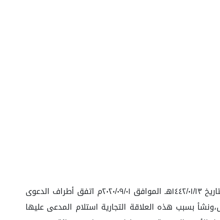
تتلخص وقائع هذه الدعوى في أنه سبق أن تقدم وكيل المدعية بلائحة دعوى إلى المحكمة التجارية بالدمام ذكر فيها أنه بتاريخ ١٤٤٢/٠١/١٣هـ الموافق ٢٠٢٠/٠٩/٠١م اتفق أطراف الدعوى
ستمائة وسبعون ألف وتسعمائة وخمسة ريال،ونشأ بسبب هذه العلاقة التجارية استلام المدعى عليها