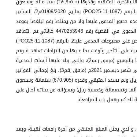
العين المؤجرة بتاريخ ١٤٤٢/٠٥/١٧هـ الموافق ٢٠٢١/٠١/٠١م، وانتهى العقد، ولم تسدد الأجرة المتبقية، وطالب بإلزام المدعى عليها بالأجرة المتبقية وقدرها (٦٧٠,٩٠٥.٠٠) ست مائة وسبعون
ألف وتسع مائة وخمسة ريال، وقدم سنداً لطلبه المستندات الآتيه:1/ طلب الشراء المحرر على مطبوعات المدعى عليها بالرقم (POO25-11-1087) وتاريخ 01/09/2020م2/ الفواتير
04/0هـ، وفيها حضر المشار إليه بعاليه وتبين عدم حضور المدعى عليها ولا من يمثلها رغم تبلغها بموعد
هذه الجلسة وبسؤال المدعي وكاله عن دعواه أبرز لائحة ونصها (الوقائع: بكل احترام وتقدير لمقام فضيلتكم نقدم تحرير الدعوى في القضية رقم 4470253946 كالآتي:تم التعاقد
والاتفاق على أن تؤجر المدعية للمدعى عليها معدات عبارة عن رافعات ثقيلة ذات حمولات مختلفة وذلك بموجب طلب شراء محرر على مطبوعات المدعى عليها بالرقم (POO25-11-1087)
افقت المدعية على التأجير وأوفت بما عليها من التزامات تعاقدية وتم
توثيق ساعات العمل المنجزة في سجلات بطاقات دوام الرافعات المحررة على مطبوعات المدعى عليها والمعتمدة من قبلها بالتوقيع (مرفق رقم2)، والتي بناءً عليها أرسلت المدعية
المدعي للمدعى عليها (12) اثني عشر فاتورة للفترة التي عملت فيها الرافعات لدى المدعى عليها من شهر يناير 2021م وحتى شهر ديسمبر 2021م (مرفق رقم3)، بلغ إجمالي الفواتير
مبلغ وقدره (770,905) سبعمائة وسبعون ألف وتسعمائة وخمسة ريال،سددت المدعى عليها منها فقط (100,000) مائة الف ريال ولم تسدد المتبقي وقدره (670,905) ستمائة وسبعون
إلزام المدعى عليها بأن تسدد للمدعية مبلغ وقدره (670,905) ستمائة وسبعون ألف وتسعمائة وخمسة ريال) وبسؤاله عن بيناته أحال على
ة للحكم وقفل باب المرافعة.
مائة وسبعون ألف وتسعمائة وخمسة ريال، والذي يمثل المبلغ المتبقي من أجرة رافعات ثقيلة، وبعد