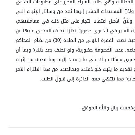
غ المطالبة وهي طلب الشراء المحرر على مطبوعات المدعى
بختم المدعى عليها، ولأنّ المستندات المشار إليها تُعد من وسائل الإثبات التي
 ولأنَّ الأصل اعتماد التجار على مثل ذلك في معاملاتهم،
 السير في الدعوى حضوريًا نظرًا لتخلف المدعى عليها عن
الحضور مع عدم تقديمها عذرًا يمنعها من ذلك، رغم علمها بالدعوى وتبلغها بها، وفق ما هو مثبت في وقائع هذا الحكم، وحيث نصت الفقرة الأولى من المادة (30) من نظام المحاكم
فاعه، عدت الخصومة حضورية، ولو تخلف بعد ذلك)؛ وبما أن
عوى موكلته بناءً على ما يستند إليه؛ وما قدمه من إثبات
تقديم ما يثبت خلو ذمتها وتخالصها من هذا الالتزام الأمر
إجابة؛ مما تنتهي معه الدائرة إلى قبول الطلب.