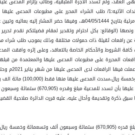
مشفوعة ببطاقات عمل المعدات،وقد عقدت الدائرة جلسة مرئية بتاريخ 5/1444
1)، حيث تضمن طلب الشراء كافة الشروط والأحكام الخاصة بالتعاقد، وعلى إثره و
ألف وتسعمائة وخمسة ريال. طلبات المدعية: 
ا سبق ذكرة وتقديمة وأحال عليه، عليه قررت الدائرة صلاحية القضي
وقد حصر وكيل المدعية طلباته في إلزام المدعى عليها بمبلغ قدره (670,905) ست