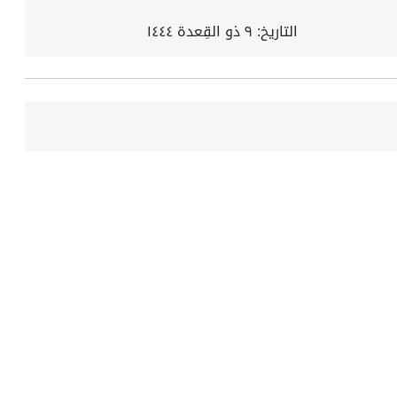
التاريخ:
٩ ذو القِعدة ١٤٤٤