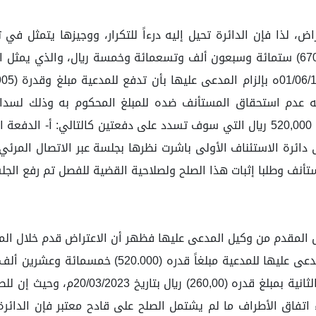
، لذا فإن الدائرة تحيل إليه درءاً للتكرار، ووجيزها يتمثل في
بالدمام التي حصرها إلزام المدعى عليها بمبلغ قدره (670,905) ستمائة وسبعون ألف وتسعمائة
ستأنف وطلبا إثبات هذا الصلح ولصلاحية القضية للفصل تم رفع الجل
ض المقدم من وكيل المدعى عليها فظهر أن الاعتراض قدم خلال الم
حيث قد اصطلحا على إنهاء الدعوى صلحاً على أن تدفع 
بمبلغ قدره (260,00) ريال بتاريخ 2023
تفاق الأطراف ما لم يشتمل الصلح على قادح معتبر فإن الدائرة 