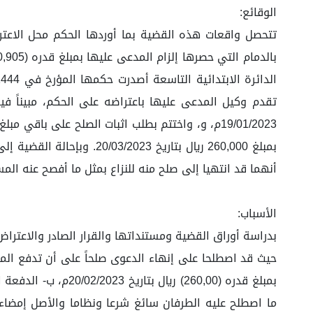
الوقائع:
تتحصل واقعات هذه القضية بما أوردها الحكم محل الاعتراض
أنهما قد انتهيا إلى صلح منه للنزاع بمثل ما أفصح عنه الم
الأسباب:
بدراسة أوراق القضية ومستنداتها والقرار الصادر والاعترا
ما اصطلح عليه الطرفان سائغ شرعا ونظاما والأصل إمضاء ا