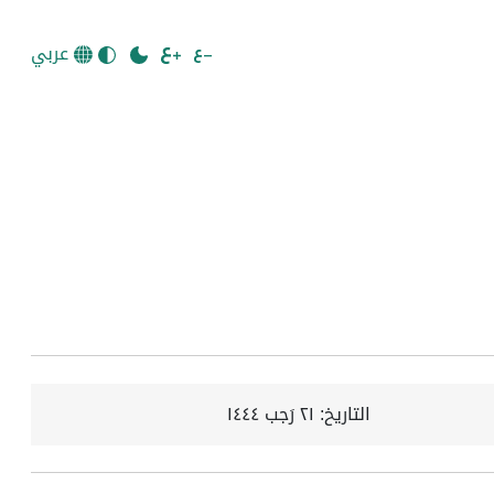
عربي
التاريخ:
٢١ رَجب ١٤٤٤