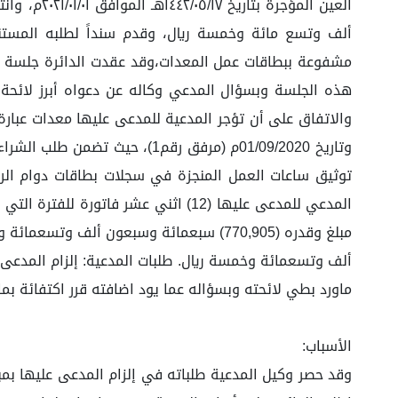
وتاريخ 01/09/2020م (مرفق رقم
ماورد بطي لائحته وبسؤاله عما يود اضافته قرر اكتفائة بم
الأسباب: