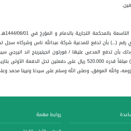
فين.
حكمت الد
 وذلك بأن تدفع المدعى عليها / فورتون انجينيرينج اند انيرجي
ساعدة
روابط مهمة