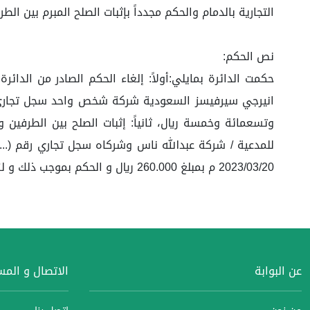
التجارية بالدمام والحكم مجدداً بإثبات الصلح المبرم بين الطر
نص الحكم:
وتسعمائة وخمسة ريال، ثانياً: إثبات الصلح بين الطرفين
2023/03/20 م بمبلغ 260.000 ريال و الحكم بموجب ذلك و لزومه، والله الموفق، وصلى الله وسلم على سيدنا ونبينا محمد وعلى آله وصحبه أجمعين.
عن البوابة
الاتصال و الم