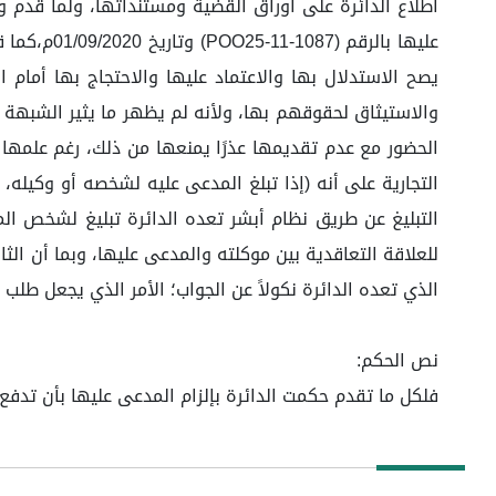
اطلاع الدائرة على أوراق القضية ومستنداتها، ولما قدم 
عليها بالر
يصح الاستدلال بها والاعتماد عليها والاحتجاج بها أمام ا
والاستيثاق لحقوقهم بها، ولأنه لم يظهر ما يثير الشبهة 
التجارية على أنه (إذا تبلغ المدعى عليه لشخصه أو وكيله
التبليغ عن طريق نظام أبشر تعده الدائرة تبليغ لشخص المد
للعلاقة التعاقدية بين موكلته والمدعى عليها، وبما أن الث
الذي تعده الدائرة نكولاً عن الجواب؛ الأمر الذي يجعل طلب 
نص الحكم:
فلكل ما تقدم حكمت الدائرة بإلزام المدعى عليها بأن تدفع للمدعية مبلغ وقدرة (670,905) ستمائة وسبعون 