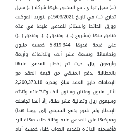
(...) سجل تجاري، مع المدعى عليها شركة (...) سجل
تجاري (...) في تاريخ 15/03/2021م لتوريد الموكيت
وورق الحائط والستائر للمدعى عليها في عدّة
فنادق منها (مشروع (...)، وفندق (...)، وفندق (...))
على قيمة قدرها 5,819,344 خمسة مليون
وثمانمائة وتسعة عشر ألف وثلاثمائة وأربعة
وأربعون ريال. حيث تم إخطار المدعى عليها
بالمطالبة بدفع المتبقي من قيمة العقد مع
الإضافات خارج العقد مبلغ وقدره 2,260,373.18
اثنان مليون ومئتان وستون ألف وثلاثمائة وثلاثة
وسبعون ريال وثمانية عشر هللة، إلّا أنها تجاهلت
الإخطار ولم تلتزم بدفع المتبقي إلى يومنا هذا)
وبعرضها على المدعى عليه وكالة طلب مهلة للرد
فأفهمته الدائرة بتقديم الجواب خلال خمسة أيام