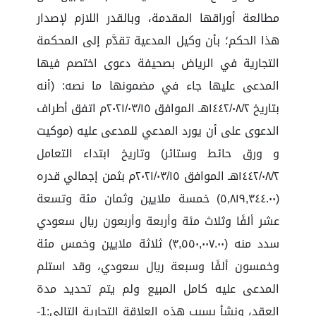
مطالعة أوراقها المقدمة، وبالقدر اللازم لإصدار
هذا الحكم؛ بأن وكيل المدعية تقدَّم إلى المحكمة
التجارية في الرياض بصحيفة دعوى اختصم فيها
المدعى عليها جاء في مضمونها ما نصه: (أنه
بتاريخ ١٤٤٢/٠٨/٢هـ الموافق ٢٠٢١/٠٣/١٥م اتفق أطراف
الدعوى على أن يورد المدعي للمدعى عليه (موكيت
و ورق حائط وستائر) وتاريخ ابتداء التعامل
١٤٤٢/٠٨/٢هـ الموافق ٢٠٢١/٠٣/١٥م بثمن إجمالي قدره
(٥,٨١٩,٣٤٤.٠٠) خمسة ملايين وثمان مئة وتسعة
عشر ألفًا وثلاث مئة وأربعة وأربعون ريال سعودي
سدد منه (٣,٥٥٠,٠٠٧.٠٠) ثلاثة ملايين وخمس مئة
وخمسون ألفًا وسبعة ريال سعودي، وقد استلم
المدعى عليه كامل المبيع ولم يتم تحديد مدة
العقد، ونشأ بسبب هذه العلاقة التجارية التالي:1-