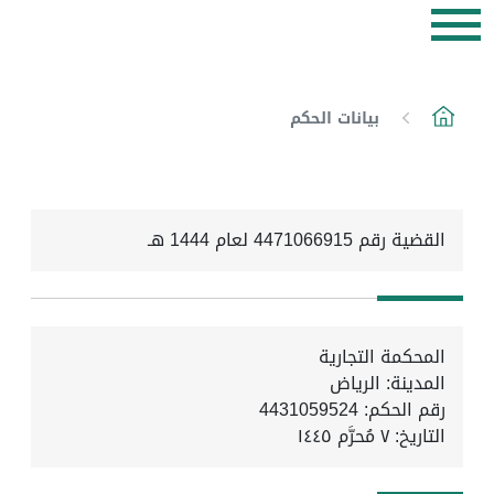
بيانات الحكم
القضية رقم 4471066915 لعام 1444 هـ
المحكمة التجارية
المدينة: الرياض
رقم الحكم: 4431059524
التاريخ:
٧ مُحرَّم ١٤٤٥