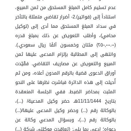
عدم تسليم كامل المبلغ المستحق من ثمن المبيع،
استناداً إلى (فواتير).2- أضرار تقاضي متمثلة بالتأخر
في سداد المبلغ المستحق مما أدى إلى (توكيل
محامي)، وأطلب التعويض عن ذلك بمبلغ قدره
(٢٥٠,٠٠٠.٠٠) مئتان وخمسون ألفًا ريال سعودي.).
وانتهى إلى المطالبة بإلزام المدعى عليها ثمن
المبيع والتعويض عن مصاريف التقاضي. فقُيّدت
أوراق الدعوى قضية بالرقم المدون أعلاه، ومن ثم
أُحيلت إلى هذه الدائرة فباشرت نظرها على النحو
المثبت بمحاضر الضبط. ففي الجلسة المنعقدة
بتاريخ 11/11/1444هـ حضر وكيل المدعية/ (...)،
بالوكالة رقم (...) وحضر وكيل المدعى عليها/(...)
بالوكالة رقم (...)، وبسؤال المدعي وكالة عن
دعواه؛ ادعى بما يلي: (تعاقدت موكلتي شركة (...)