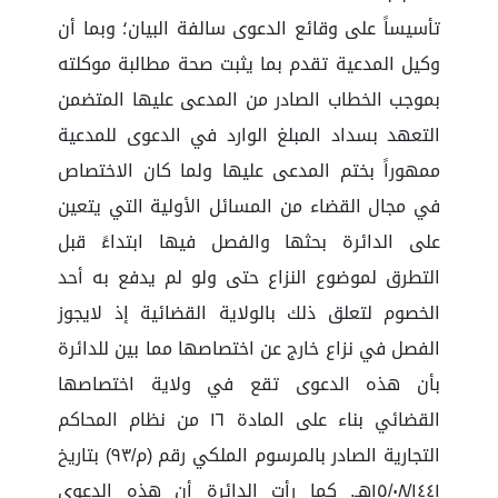
تأسيساً على وقائع الدعوى سالفة البيان؛ وبما أن
وكيل المدعية تقدم بما يثبت صحة مطالبة موكلته
بموجب الخطاب الصادر من المدعى عليها المتضمن
التعهد بسداد المبلغ الوارد في الدعوى للمدعية
ممهوراً بختم المدعى عليها ولما كان الاختصاص
في مجال القضاء من المسائل الأولية التي يتعين
على الدائرة بحثها والفصل فيها ابتداءً قبل
التطرق لموضوع النزاع حتى ولو لم يدفع به أحد
الخصوم لتعلق ذلك بالولاية القضائية إذ لايجوز
الفصل في نزاع خارج عن اختصاصها مما بين للدائرة
بأن هذه الدعوى تقع في ولاية اختصاصها
القضائي بناء على المادة ١٦ من نظام المحاكم
التجارية الصادر بالمرسوم الملكي رقم (م/٩٣) بتاريخ
١٥/٠٨/١٤٤١هـ. كما رأت الدائرة أن هذه الدعوى