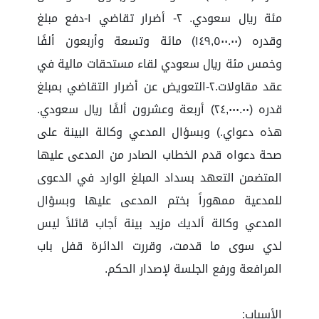
مئة ريال سعودي. ٢- أضرار تقاضي ١-دفع مبلغ
وقدره (١٤٩,٥٠٠.٠٠) مائة وتسعة وأربعون ألفًا
وخمس مئة ريال سعودي لقاء مستحقات مالية في
عقد مقاولات.٢-التعويض عن أضرار التقاضي بمبلغ
قدره (٢٤,٠٠٠.٠٠) أربعة وعشرون ألفًا ريال سعودي.
هذه دعواي.) وبسؤال المدعي وكالة البينة على
صحة دعواه قدم الخطاب الصادر من المدعى عليها
المتضمن التعهد بسداد المبلغ الوارد في الدعوى
للمدعية ممهوراً بختم المدعى عليها وبسؤال
المدعي وكالة ألديك مزيد بينة أجاب قائلاً ليس
لدي سوى ما قدمت، وقررت الدائرة قفل باب
المرافعة ورفع الجلسة لإصدار الحكم.
الأسباب: