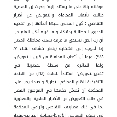
موكلته بناءً على ما يستند إليه؛ وحيث إن المدعية
طالبت بأتعاب المحاماة والتعويض عن أضرار
التقاضي ؛ كون المدعى عليها ألجأتها إلى تقديم
الدعوى للمطالبة بحقها، ولما قرره أهل العلم من
أن رب الحق يستحق ما غرمه بسبب مماطلة المدين
إذا أحوجه إلى الشكاية (ينظر: كشاف القناع ٣/
٣٤٨)، وبما أن أتعاب المحاماة من قبيل التعويض،
ولما للدائرة من سلطة تقديرية في
تقديرالتعويض؛ استناداً للمادة (١٦٤) من اللائحة
التنفيذية لنظام المحاكم التجارية ونصها: يجب على
المحكمة أن تُضمِّن حكمها في الموضوع الفصل
في طلب التعويض عن الأضرار المادية والمعنوية
بما في ذلك مصاريف التقاضي وتراعي المحكمة
في تقدير التعويض الآتي:أ‌-جسامة الضرر.ب‌-مقدار