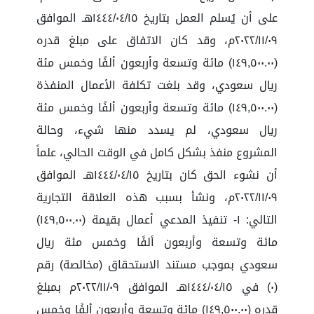
على أن يُسلم العمل بتاريخ ١٤٤٤/٠٤/١٥هـ الموافق
٢٠٢٢/١١/٠٩م، وقد كان الاتفاق على مبلغ قدره
(١٤٩,٥٠٠.٠٠) مائة وتسعة وأربعون ألفًا وخمس مئة
ريال سعودي، وقد بلغت تكلفة الأعمال المنفذة
(١٤٩,٥٠٠.٠٠) مائة وتسعة وأربعون ألفًا وخمس مئة
ريال سعودي، لم يسدد منها شيء، وحالة
المشروع منفذ بشكل كامل في الوقت الحالي، علماً
أن نشوء الحق كان بتاريخ ١٤٤٤/٠٤/١٥هـ الموافق
٢٠٢٢/١١/٠٩م، ونشأ بسبب هذه العلاقة التجارية
التالي: ١- تنفيذ المدعي أعمال بقيمة (١٤٩,٥٠٠.٠٠)
مائة وتسعة وأربعون ألفًا وخمس مئة ريال
سعودي بموجب مستند الاستحقاق (مخالصة) رقم
(٠) في ١٤٤٤/٠٤/١٥هـ الموافق ٢٠٢٢/١١/٠٩م بمبلغ
قدره (١٤٩,٥٠٠.٠٠) مائة وتسعة وأربعون ألفًا وخمس