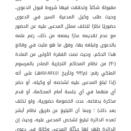
مقبولة شكلاً وتحققت فيها شروط قبول الدعوى،
وحيث طلب وكيل المدعية السير في الدعوى
حضوريًا نظرًا لتخلف ممثل المدعى عليه عن الحضور
مع عدم تقديمه عذرًا يمنعه من ذلك، رغم علمه
بالدعوى وتبلغه بها، وفق ما هو مثبت في وقائع
هذا الحكم، وحيث نصت الفقرة الأولى من المادة
(٣٠) من نظام المحاكم التجارية الصادر بالمرسوم
الملكي رقم: (م/٩٣ وتأريخ ١٥/٠٨/١٤٤١هـ) على أنه
(إذا تبلغ المدعى عليه لشخصه أو وكيله، أو حضر
أي منهما في أي جلسة أمام المحكمة، أو قدم
مذكرة بدفاعه، عدت الخصومة حضورية، ولو تخلف
بعد ذلك) ؛ وبما أن التبليغ عن طريق نظام أبشر
تعده الدائرة تبليغ لشخص المدعى عليه، وحيث إن
الدائرة ظهر لها جِدِّيَّة المدعي وكالة في دعوى