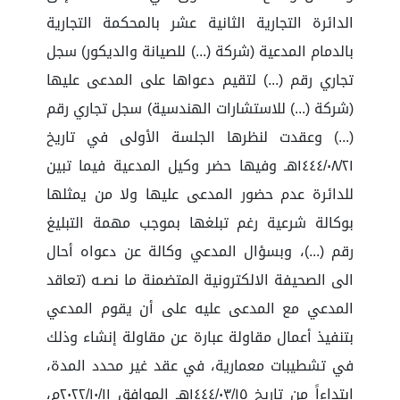
الدائرة التجارية الثانية عشر بالمحكمة التجارية
بالدمام المدعية (شركة (...) للصيانة والديكور) سجل
تجاري رقم (...) لتقيم دعواها على المدعى عليها
(شركة (...) للاستشارات الهندسية) سجل تجاري رقم
(...) وعقدت لنظرها الجلسة الأولى في تاريخ
١٤٤٤/٠٨/٢١هـ وفيها حضر وكيل المدعية فيما تبين
للدائرة عدم حضور المدعى عليها ولا من يمثلها
بوكالة شرعية رغم تبلغها بموجب مهمة التبليغ
رقم (...)، وبسؤال المدعي وكالة عن دعواه أحال
الى الصحيفة الالكترونية المتضمنة ما نصـه (تعاقد
المدعي مع المدعى عليه على أن يقوم المدعي
بتنفيذ أعمال مقاولة عبارة عن مقاولة إنشاء وذلك
في تشطيبات معمارية، في عقد غير محدد المدة،
ابتداءاً من تاريخ ١٤٤٤/٠٣/١٥هـ الموافق ٢٠٢٢/١٠/١١م،