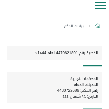
بيانات الحكم
القضية رقم 4470621801 لعام 1444هـ
المحكمة التجارية
المدينة: الدمام
رقم الحكم: 4430722686
التاريخ:
٢٤ شَعبان ١٤٤٤