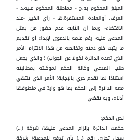
المبلغ المحكوم به.ج - مماطلة المحكوم عليه.د -
العرف، أوالعادة المستقرة.هـ - رأي الخبير -عند
الاقتضاء- وبما أن الثابت عدم حضور من يمثل
المدعى عليه، رغم علمه بالدعوى لإبداء أو تقديم
ما يثبت خلو ذمته وتخالصه من هذا الالتزام الأمر
الذي تعده الدائرة نكولا عن الجواب) ؛ والذي يجعل
طلب المدعي وكالة الحكم لموكلته بمطالبته
استنادًا لما تقدم حري بالإجابة؛ الأمر الذي تنتهي
معه الدائرة إلى الحكم بما هو واردٌ في منطوقها
أدناه، وبه تقضي
نص الحكم:
حكمت الدائرة بإلزام المدعى عليها/ شركة (...)
سجل تجاري رقم (...) بأن تدفع للمدعية/ شركة