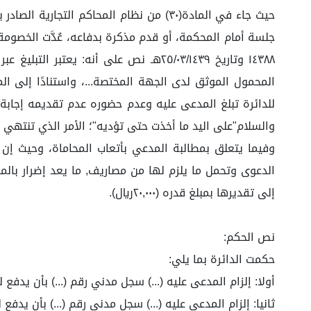
المحمول الموثق لدى الجهة المختصة...، واستنادًا إلى ال
للدائرة تبلغ المدعى عليه وعدم حضوره عدم تقديمه إجابة 
والسلام"على اليد ما أخذت حتى تؤديه"؛ الأمر الذي تنتهي معه الد
وفيما يتعلق بمطالبة المدعي بأتعاب المحاماة، وحيث إن
الدعوى وتحمل ما يلزم لها من مصاريف, ما يعد إضرار بالم
إلى تقديرها بمبلغ قدره (٢٠,٠٠٠ريال).
نص الحكم:
حكمت الدائرة بما يلي:
أولا: إلزام المدعى عليه (...) سجل مدني رقم (...) بأن يدفع للمدع
ثانيا: إلزام المدعى عليه (...) سجل مدني رقم (...) بأن يدفع للمدع