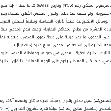
حيث جاء في المادة(٣٠) 
مادة العشرة من نظام المحاكم التجارية، وحيث قدم المدعي بينة ع
على الدعوى، ما يعد قرينة على صحة دعوى المدعي، ولقوله تعالى: 
ائرة إلى استحقاق المدعي لمبلغ قدره (٢٠٩١٠٠ريال).
 الثابت للدائرة أحقية المدعي في دعواه، ومماطلة المدعى عليه
دعي، ولما كان المماطل يغرم على الوجه المعتاد؛ لذا فإن الدائ
ي(...) سجل مدني رقم (...) مبلغًا قدره مائتان وتسعة آلاف ومائة ريال (,١٠٠
ي (...)سجل مدني رقم (...) مبلغًا قدره عشرون ألف ريال (٢٠,٠٠٠ريال).