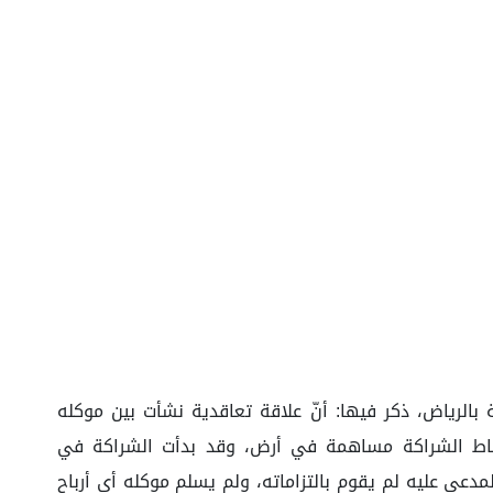
الرياض، ذكر فيها: أنّ علاقة تعاقدية نشأت بين موكله
سعة آلاف ومائة ريال، كرأس مال، ونشاط الشراكة مساهمة في أرض، وقد بدأت الشراكة في
، موضحًا أن المدعى عليه لم يقوم بالتزاماته، ولم يسلم موكله أي أرباح