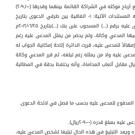
ولم يعد رأس المال، وطالب إلزام المدعى عليه بـ: ١- رد قيمة رأس المال وقدره (٢٠٩,١٠٠) مائتان وتسعة آلاف ومائة ريال. ٢- دفع أرباح موكله في الشراكة القائمة بينهما وقدرها (٢٠٩,١٠٠)
مائتان وتسعة آلاف ومائة ريال. ٣- التعويض عن أضرار التقاضي بمبلغ قدره (٣٠,٠٠٠) ثلاثون ألف ريال. وقدم سنداً لطلباته المستندات الآتية: ١- اتفاقية بين طرفي الدعوى بتاريخ
٢٠١٢/٠٦/٢٥م على مطبوعات مؤسسة (...) للتجارة ممهورة بتوقيع المدعى عليه. ٢- شيك صادر عن المدعي المحرر لأمر المدعى عليه برقم (...) المسحوب على بنك (...)بتاريخ ٢٠١٢/٠٦/٢٥م
لاف ريال. وقد عقدت الدائرة جلسة مرئية في ١٤٤٣/١٢/٢٦هـ، وملخصها: حضر فيها المدعي وكالة، ولم يحضر من يمثل المدعى عليه رغم
الاً للمدعى عليه، قررت الدائرة إتاحة إمكانية الجواب له
ضر فيها المدعي وكالة، ولم يحضر المدعى عليه ولا من يمثله رغم تبلغه، ثم قرر المدعي وكالة
٢٠٩,١) مائتان وتسعة آلاف ومائة ريال مقابل رأس المال، ومبلغ قدره (٣٠,٠٠٠) ثلاثون ألف ريال مقابل أتعاب المحاماة، وأنه يحتفظ بحقة في المطالبة
ره ويعد التبليغ في هذه الحال تبليغا لشخص المدعى عليه،