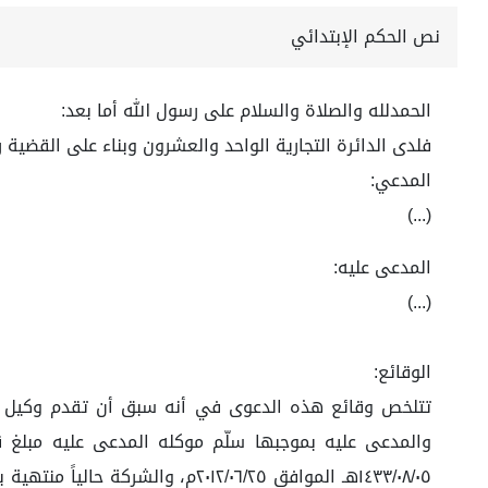
نص الحكم الإبتدائي
الحمدلله والصلاة والسلام على رسول الله أما بعد:
فلدى الدائرة التجارية الواحد والعشرون وبناء على القضية رقم ٤٣٩٤٦٣٥٣٠ لعام ٤٣
المدعي:
(...)
المدعى عليه:
(...)
الوقائع:
تتلخص وقائع هذه الدعوى في أنه سبق أن تقدم وكيل المد
١٤٣٣/٠٨/٠٥هـ الموافق ٢٠١٢/٠٦/٢٥