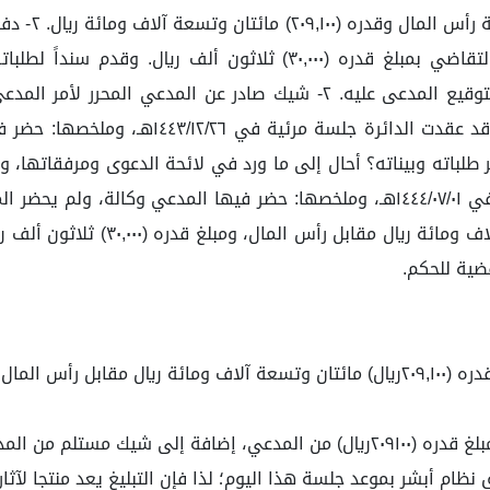
والمتضمن مبلغ قدره (٢٠٩,٠٠٠) مائتان وتسعة آ
باته وبيناته؟ أحال إلى ما ورد في لائحة الدعوى ومرفقاتها، وإمه
من خلال الموقع الالكتروني. وعقدت الدائرة جلسة مرئية في ١٤٤٤/٠٧/٠١هـ، وملخصها: ح
حصر دعواه بالمطالبة بمبلغ قدره (٠٠
قضية للحكم.
ي لائحة الدعوى.
بلغ قدره (٢٠٩٠٠٠ريال).
ظام أبشر بموعد جلسة هذا اليوم؛ لذا فإن التبليغ يعد منتجا لآثا