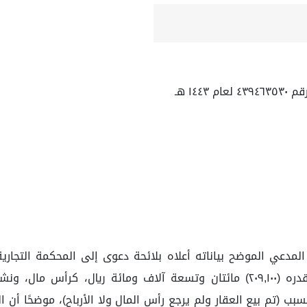
١٤ هـ
عي الموضح بياناته أعلاه بلائحة دعوى إلى المحكمة التجارية ب
والمدعى عليه بموجبها سلّم موكله المدعى عليه مبلغ قدره (٢٠٩,١٠٠) مائتان وت
م، والشركة حالياً منتهية بسبب (تم بيع العقار ولم يرجع رأس المال ولا الأرباح)