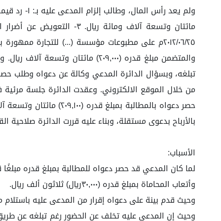
تبلغه، وبسؤال الدائرة المدعي وكالة عن دعواه وطلب حصر طل
بالأرباح بدعوى مستقلة، وبناء عليه قررت الدائرة صلاحية ال
الأسباب:
لما كان المدعي قد حصر دعواه للمطالبة بمبلغ قدره مبلغًا قدره (٢٠٩,١٠٠ريال) مائتان وتسعة آلاف ومائة ريال مقابل رأس المال المدفوع للمدعى عليه بحسب ما فصل ف
وأتعاب المحاماة بمبلغ قدره (٣٠,٠٠٠ريال) ثلاثون ألف ريال.
وحيث قدم بينة على دعواه إقرار من المدعى عليه باستلام مبلغ قدره (٢٠٩١٠٠ريال) من المدعي، إضافة إلى شيك مستلم من المدعى عليه بم
وحيث إن المدعى عليه تخلف عن الحضور رغم تبلغه عن طريق ن