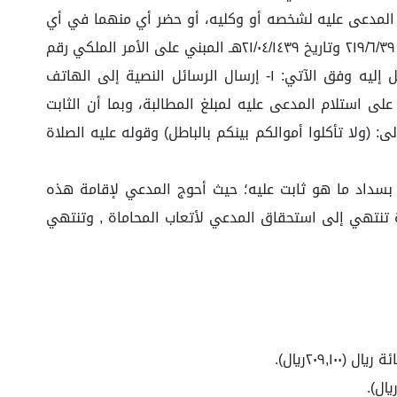
من نظام المحاكم التجارية الصادر بالمرسوم الملكي رقم (م/٩٣) وتاريخ ١٥/٨/١٤٤١هـ ما نصه "١-إذا تبلغ المدعى عليه لشخصه أو وكليه، أو حضر أي منهما في أي
جلسة أمام المحكمة، أو قدم مذكرة بدفاعه، عُدَّت الخصومة حضورية، ولو تخلف بعد ذلك." ولقرار المجلس الأعلى للقضاء رقم ٢١٩/٦/٣٩ وتاريخ ٢١/٠٤/١٤٣٩هـ المبني على الأمر الملكي رقم
١٤٣٨٨ وتاريخ ٢٥/٠٣/١٤٣٩هـ نص على أنه: يعتبر التبليغ عبر الوسائل الالكترونية منتجاً لآثاره النظامية وتبليغاً لشخص المرسل إليه وفق الآتي: ١- إرسال الرسائل النصية إلى الهاتف
لى استلام المدعى عليه لمبلغ المطالبة، وبما أن الثابت
(ولا تأكلوا أموالكم بينكم بالباطل) وقوله عليه الصلاة
 بسداد ما هو ثابت عليه؛ حيث أحوج المدعي لإقامة هذه
رة تنتهي إلى استحقاق المدعي لأتعاب المحاماة , وتنتهي
٢٠٩ريال).