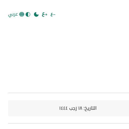
عربي
التاريخ:
١٨ رَجب ١٤٤٤