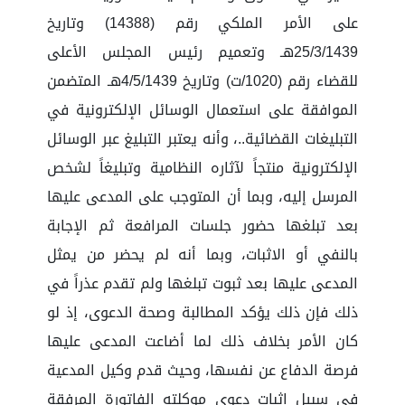
على الأمر الملكي رقم (14388) وتاريخ
25/3/1439هـ وتعميم رئيس المجلس الأعلى
للقضاء رقم (1020/ت) وتاريخ 4/5/1439هـ المتضمن
الموافقة على استعمال الوسائل الإلكترونية في
التبليغات القضائية..، وأنه يعتبر التبليغ عبر الوسائل
الإلكترونية منتجاً لآثاره النظامية وتبليغاً لشخص
المرسل إليه، وبما أن المتوجب على المدعى عليها
بعد تبلغها حضور جلسات المرافعة ثم الإجابة
بالنفي أو الاثبات، وبما أنه لم يحضر من يمثل
المدعى عليها بعد ثبوت تبلغها ولم تقدم عذراً في
ذلك فإن ذلك يؤكد المطالبة وصحة الدعوى، إذ لو
كان الأمر بخلاف ذلك لما أضاعت المدعى عليها
فرصة الدفاع عن نفسها، وحيث قدم وكيل المدعية
في سبيل إثبات دعوى موكلته الفاتورة المرفقة