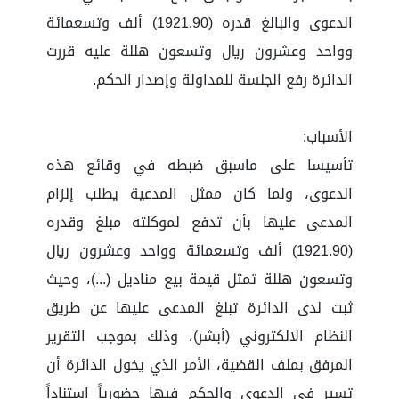
الدعوى والبالغ قدره (1921.90) ألف وتسعمائة
وواحد وعشرون ريال وتسعون هللة عليه قررت
الدائرة رفع الجلسة للمداولة وإصدار الحكم.
الأسباب:
تأسيسا على ماسبق ضبطه في وقائع هذه
الدعوى، ولما كان ممثل المدعية يطلب إلزام
المدعى عليها بأن تدفع لموكلته مبلغ وقدره
(1921.90) ألف وتسعمائة وواحد وعشرون ريال
وتسعون هللة تمثل قيمة بيع مناديل (...)، وحيث
ثبت لدى الدائرة تبلغ المدعى عليها عن طريق
النظام الالكتروني (أبشر)، وذلك بموجب التقرير
المرفق بملف القضية، الأمر الذي يخول الدائرة أن
تسير في الدعوى والحكم فيها حضورياً استناداً