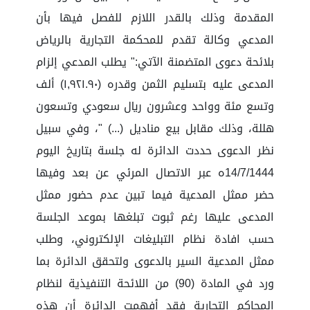
المقدمة وذلك بالقدر اللازم للفصل فيها بأن
المدعي وكالة تقدم للمحكمة التجارية بالرياض
بلائحة دعوى المتضمنة الآتي:" يطلب المدعي إلزام
المدعى عليه بتسليم الثمن وقدره (١,٩٢١.٩٠) ألف
وتسع مئة وواحد وعشرون ريال سعودي وتسعون
هللة، وذلك مقابل بيع مناديل (...) "، وفي سبيل
نظر الدعوى حددت الدائرة له جلسة بتاريخ اليوم
14/7/1444ه عبر الاتصال المرئي عن بعد وفيها
حضر ممثل المدعية فيما تبين عدم حضور ممثل
المدعى عليها رغم ثبوت تبلغها بموعد الجلسة
حسب افادة نظام التبليغات الإلكتروني، وطلب
ممثل المدعية السير بالدعوى ولتحقق الدائرة بما
ورد في المادة (90) من اللائحة التنفيذية لنظام
المحاكم التجارية فقد أفهمت الدائرة أن هذه