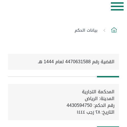
بيانات الحكم
القضية رقم 4470631588 لعام 1444 هـ
المحكمة التجارية
المدينة: الرياض
رقم الحكم: 4430594750
التاريخ:
٢٨ رَجب ١٤٤٤