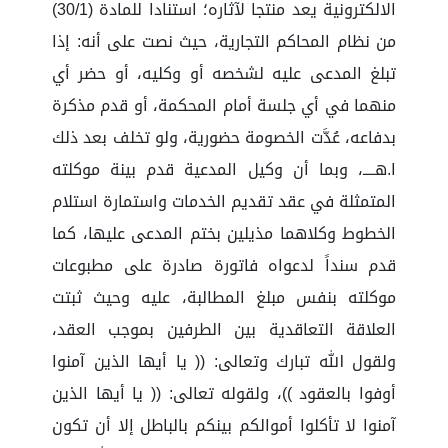
الالكترونية يعد منتجا لآثاره؛ استنادا للمادة (30/1)
من نظام المحاكم التجارية، حيث نصت على أنه: إذا
تبلغ المدعى عليه لشخصه أو وكليه، أو حضر أي
منهما في أي جلسة أمام المحكمة، أو قدم مذكرة
بدفاعه، عُدَّت الخصومة حضورية، ولو تخلف بعد ذلك
ا.هــــ، وبما أن وكيل المدعية قدم بينة موكلته
المتمثلة في عقد تقديم الخدمات واستمارة استلام
الخطوط وكلاهما مذيلين بختم المدعى عليها، كما
قدم سنداً لدعواه فاتورة صادرة على مطبوعات
موكلته بنفس مبلغ المطالبة، عليه وحيث ثبتت
العلاقة التعاقدية بين الطرفين بموجب العقد،
ولقول الله تبارك وتعالى: (( يا أيها الذين آمنوا
أوفوا بالعقود ))، ولقوله تعالى: (( يا أيها الذين
آمنوا لا تأكلوا أموالكم بينكم بالباطل إلا أن تكون