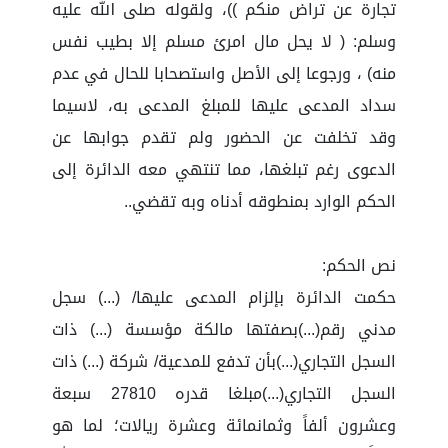
تجارة عن تراض منكم ))، ولقوله صلى الله عليه
وسلم: ( لا يحل مال امرئ مسلم إلا بطيب نفس
منه) ، ورجوعا إلى الأصل واستصحابا للحال في عدم
سداد المدعى عليها للمبلغ المدعى به، لاسيما
وقد تخلفت عن الحضور ولم تقدم جوابها عن
الدعوى رغم تبلغها، مما تنتهي معه الدائرة إلى
الحكم الوارد بمنطوقه أدناه وبه تقضي..
نص الحكم:
حكمت الدائرة بإلزام المدعى عليها/ (...) سجل
مدني رقم(...)بصفتها مالكة مؤسسة (...) ذات
السجل التجاري(...)بأن تدفع للمدعية/ شركة (...) ذات
السجل التجاري(...)مبلغا قدره 27810 سبعة
وعشرون ألفاً وثمانمائة وعشرة ريالات؛ لما هو