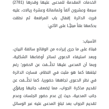
الخدمات المقدمة للمدعى عليها وقدرها (2781)
سبعة وعشرون ألفاً وثمانمائة وعشرة ريالات، عليه
قررت الدائرة إقفال باب المرافعة ثم نطقت
بحكمها علناً مبنيًّــا على الآتي:
الأسباب:
فبناءً على ما جرى إيراده من الوقائع سالفة البيان،
وبعد استيفاء الدعوى لسائر أوضاعها الشكلية،
وبما أن المدعى عليها تخلَّـــفت عن الحضور؛ رغم
تبلغها كما هو مثبت في النظام، فسارت الدائرة
في نظر الدعوى تجاهها حضوريا، كما تخلَّـــفت عن
تقديم مذكرة الجواب، مما يُضعف جانبها ويقوِّي
جانب المدعية، حيث إن عدم حضور الجلسات وعدم
تقديم الجواب بعد تبلغ المدعى عليه عبر الوسائل