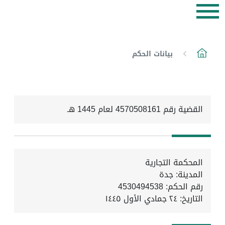
بيانات الحكم
القضية رقم 4570508161 لعام 1445 هـ
المحكمة التجارية
المدينة: جدة
رقم الحكم: 4530494538
التاريخ:
٢٤ جمادي الأول ١٤٤٥