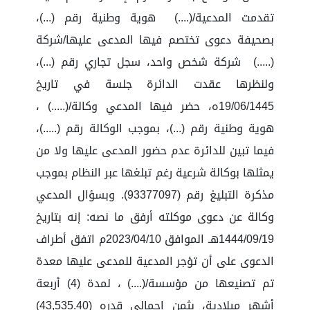
تقدمت المدعية/(....) هوية وطنية رقم (...)،
بصحيفة دعوى تختصم فيها المدعى عليها/شركة
(.....) شركة شخص واحد، سجل تجاري رقم (...)،
ولنظرها عقدت الدائرة جلسة في تاريخ
19/06/1445ه، حضر فيها المدعي وكالة/(.....) ،
هوية وطنية رقم (...)، بموجب الوكالة رقم (.....)،
فيما تبين للدائرة عدم حضور المدعى عليها ولا من
يمثلها بوكالة شرعية رغم تبلغها عبر النظام بموجب
مذكرة التبليغ رقم (93377097). وبسؤال المدعي
وكالة عن دعوى موكلته أرفق ما نصه: إنه بتاريخ
1444/09/19هـ الموافق 2023/04/10م اتفق أطراف
الدعوى على أن تؤجر المدعية للمدعى عليها معدة
تم تصنيعها من مؤسسة/(....) ، لمدة (4) أربعة
أشهر ميلادية، بثمن إجمالي قدره (43,535.40)