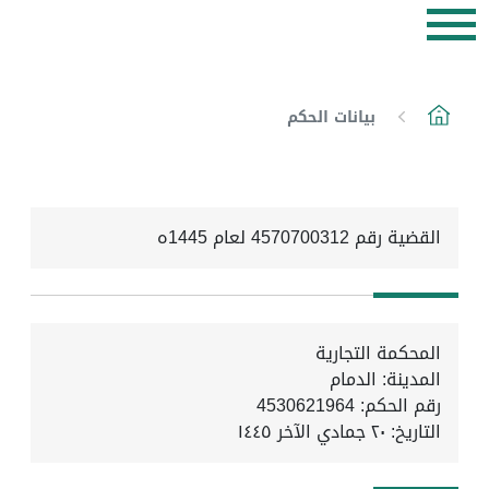
بيانات الحكم
القضية رقم 4570700312 لعام 1445ه
المحكمة التجارية
المدينة: الدمام
رقم الحكم: 4530621964
التاريخ:
٢٠ جمادي الآخر ١٤٤٥