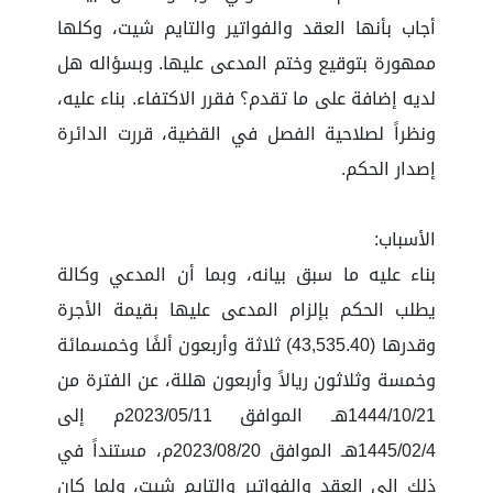
أجاب بأنها العقد والفواتير والتايم شيت، وكلها
ممهورة بتوقيع وختم المدعى عليها. وبسؤاله هل
لديه إضافة على ما تقدم؟ فقرر الاكتفاء. بناء عليه،
ونظراً لصلاحية الفصل في القضية، قررت الدائرة
إصدار الحكم.
الأسباب:
بناء عليه ما سبق بيانه، وبما أن المدعي وكالة
يطلب الحكم بإلزام المدعى عليها بقيمة الأجرة
وقدرها (43,535.40) ثلاثة وأربعون ألفًا وخمسمائة
وخمسة وثلاثون ريالاً وأربعون هللة، عن الفترة من
1444/10/21هـ الموافق 2023/05/11م إلى
1445/02/4هـ الموافق 2023/08/20م، مستنداً في
ذلك إلى العقد والفواتير والتايم شيت، ولما كان