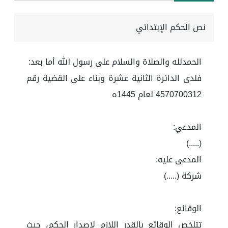
نص الحكم الإبتدائي
الحمدلله والصلاة والسلام على رسول الله أما بعد:
فلدى الدائرة الثانية عشرة وبناء على القضية رقم
4570700312 لعام 1445ه
المدعي:
(.....)
المدعى عليه:
شركة (.....)
الوقائع:
تتلخص الوقائع بالقدر اللازم لإصدار الحكم، حيث