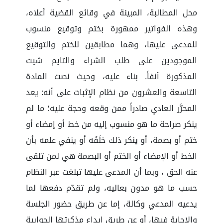
محل المطالبة، المبينة في وقائع القضية أعلاه،
وهذه الفواتير ممهورة بختم وتوقيع منسوب
للمدعى عليها، وهما مطابقين للختم والتوقيع
الموجودين على طلب الشراء والتايم شيت
المذكورة آنفاً. بناء عليه، وحيث نصت المادة
التاسعة والعشرون من نظام الإثبات على أنه: يعد
المحرَّر العادي صادراً ممن وقعه وحجة عليه؛ ما لم
ينكر صراحة ما هو منسوب إليه من خط أو إمضاء أو
ختم أو بصمة، أو ينكر ذلك خلَفُه أو ينفي علمه بأن
الخط أو الإمضاء أو الختم أو البصمة هي لمن تلقى
عنه الحق ، وبما أن المدعى عليها تبلغت عبر النظام
حسب ما هو مدون بعاليه، ولم تقدّم دفعها لما
يدعيه المدعي وكالة، إما عن طريق حضور الجلسة
والإجابة فيها، أو عن طريق إيداع مذكرتها الجوابية