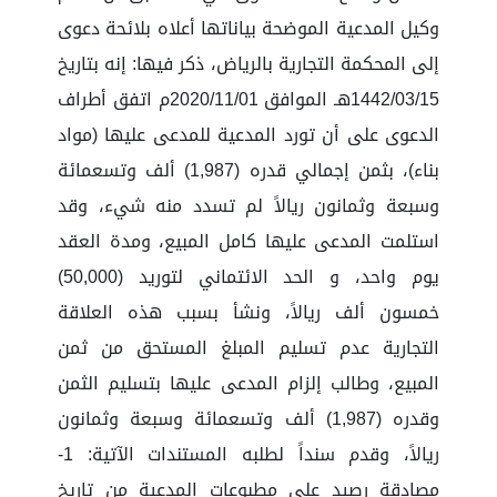
وكيل المدعية الموضحة بياناتها أعلاه بلائحة دعوى
إلى المحكمة التجارية بالرياض، ذكر فيها: إنه بتاريخ
1442/03/15هـ الموافق 2020/11/01م اتفق أطراف
الدعوى على أن تورد المدعية للمدعى عليها (مواد
بناء)، بثمن إجمالي قدره (1,987) ألف وتسعمائة
وسبعة وثمانون ريالاً لم تسدد منه شيء، وقد
استلمت المدعى عليها كامل المبيع، ومدة العقد
يوم واحد، و الحد الائتماني لتوريد (50,000)
خمسون ألف ريالاً، ونشأ بسبب هذه العلاقة
التجارية عدم تسليم المبلغ المستحق من ثمن
المبيع، وطالب إلزام المدعى عليها بتسليم الثمن
وقدره (1,987) ألف وتسعمائة وسبعة وثمانون
ريالاً، وقدم سنداً لطلبه المستندات الآتية: 1-
مصادقة رصيد على مطبوعات المدعية من تاريخ