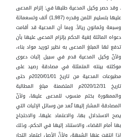
. وقد حصر وكيل المدعية طلبها في: إلزام المدعى
عليها بتسليم الثمن وقدره (1,987) ألف وتسعمائة
وسبعة وثمانون ريالاً. وبما أن المدعية قد أقامت
دعواه الماثلة بُغية الحكم بإلزام المدعى عليها بأن
تدفع لها المبلغ المدعى به نظير توريد مواد بناء،
ولأنّ وكيل المدعية قدم في سبيل إثبات دعوى
موكلته بينته المتمثلة في مصادقة رصيد على
مطبوعات المدعية من تاريخ 2020/01/01م حتى
تاريخ 2020/12/31م المتضمنة مبلغ المطالبة
والممهورة بختم منسوب للمدعى عليها، ولأنّ
المصادقة المشار إليها تُعد من وسائل الإثبات التي
يصح الاستدلال بها، والاعتماد عليها، والاحتجاج
بها أمام القضاء، والاستناد إليها في الحكم، وذلك
إذا انتفت عنها الشبهة، ولأنَّ الأصل اعتماد التجار