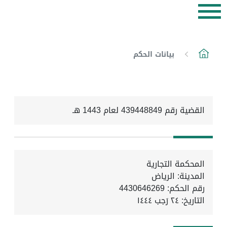
بيانات الحكم
القضية رقم 439448849 لعام 1443 هـ
المحكمة التجارية
المدينة: الرياض
رقم الحكم: 4430646269
التاريخ:
٢٤ رَجب ١٤٤٤