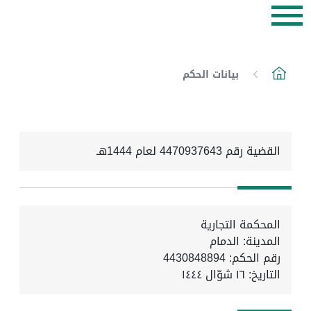
بيانات الحكم
القضية رقم 4470937643 لعام 1444هـ
المحكمة التجارية
المدينة: الدمام
رقم الحكم: 4430848894
التاريخ:
١٦ شوّال ١٤٤٤