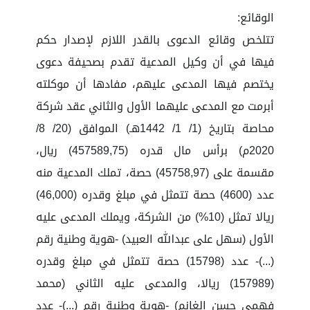
الوقائع:
تتلخص وقائع الدعوى بالقدر اللازم لإصدار حكم
فيها في أن وكيل المدعية تقدم بصحيفة دعوى
يختصم فيها المدعى عليهم، مفادها أن موكلته
أبرمت مع المدعى عليهما الأول والثاني عقد شركة
محاصة بتاريخ (1/ 1/ 1442هـ) الموافق (20/ 8/
2020م) برأس مال قدره (457589,75) ريال،
مقسمة على (45758,97) حصة، تملك المدعية منه
عدد (4600) حصة تتمثل في مبلغ وقدره (46,000)
ريالا تمثل (10%) من الشركة، ويملك المدعى عليه
الأول (سهل على عبدالله العبيد) -هوية وطنية رقم
(...)- عدد (15798) حصة تتمثل في مبلغ وقدره
(157989) ريالا، والمدعى عليه الثاني (محمد
فهمى حسن الغانم) -هوية وطنية رقم (...)- عدد