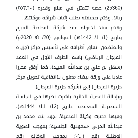
(25360) حصة تتمثل في مبلغ وقدره (٢٥٣,٦٠٠)
ريالا، وختم صحيفته بطلب إثبات شراكة موكلتها.
وقدم سند لدعواه عقد شركة المحاصة المبرم
بتاريخ (1/ 1/ 1442هـ) الموافق (20/ 8/ 2020م)
والمتضمن اتفاق أطرافه على تأسيس مركز (جزيرة
المرجان الرياضي) باسم الطرف الأول في العقد
(سهل بن علي بن عبدالله العبيد)، كما أرفق محررا
عاديا على ورقة بيضاء معنون بـ(اتفاقية تحويل مركز
جزيرة المرجان) إلى (شركة جزيرة المرجان).
وبإحالة القضية للدائرة باشرت نظرها في الجلسة
التحضيرية المنعقدة بتاريخ (12/ 11/ 1444هـ)،
وفيها حضرت وكيلة المدعية/ نجود بنت محمد بن
عبدالله الحربي -سعودية الجنسية؛ بموجب الهوية
الوطنية رقم (...)-؛ بموجب الوكالة رقم