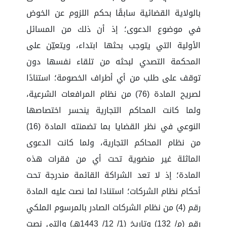
بالولاية القضائية سابقًا بحكم اللزوم عن الخوض
في موضوع الدعوى؛ إذ أن ذلك من المسائل
الأولية التي يتوجب بحثها ابتداء، ويتعيّن على
المحكمة التصدي لبحثه من تلقاء نفسها دون
توقف على طلب من أي أطراف الخصومة؛ استنادًا
لصريح المادة (76) من نظام المرافعات الشرعية،
ولما كانت المحاكم التجارية ينحسر اختصاصها
النوعي في نظر القضايا بما تضمنته المادة (16)
من نظام المحاكم التجارية، ولما كانت الدعوى
الماثلة غير منضوية تحت أي من فقرات هذه
المادة؛ إذ لا تعد الشراكة القائمة مندرجة تحت
أحكام نظام الشركات؛ استنادا لما نصت عليه المادة
رقم (4) من نظام الشركات الصادر بالمرسوم الملكي
رقم (م/ 132) وتاريخ (1/ 12/ 1443هـ) والتي نصت