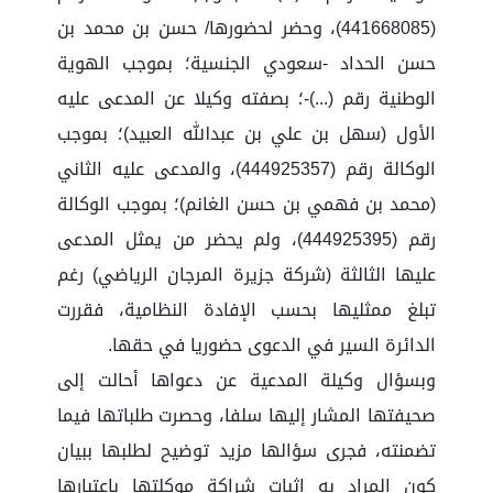
(441668085)، وحضر لحضورها/ حسن بن محمد بن
حسن الحداد -سعودي الجنسية؛ بموجب الهوية
الوطنية رقم (...)-؛ بصفته وكيلا عن المدعى عليه
الأول (سهل بن علي بن عبدالله العبيد)؛ بموجب
الوكالة رقم (444925357)، والمدعى عليه الثاني
(محمد بن فهمي بن حسن الغانم)؛ بموجب الوكالة
رقم (444925395)، ولم يحضر من يمثل المدعى
عليها الثالثة (شركة جزيرة المرجان الرياضي) رغم
تبلغ ممثليها بحسب الإفادة النظامية، فقررت
الدائرة السير في الدعوى حضوريا في حقها.
وبسؤال وكيلة المدعية عن دعواها أحالت إلى
صحيفتها المشار إليها سلفا، وحصرت طلباتها فيما
تضمنته، فجرى سؤالها مزيد توضيح لطلبها ببيان
كون المراد به إثبات شراكة موكلتها باعتبارها