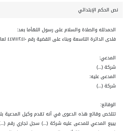
نص الحكم الإبتدائي
الحمدلله والصلاة والسلام على رسول اللهأما بعد:
فلدى الدائرة التاسعة وبناء على القضية رقم ٤٤٧١١١٢٤١٠ لعام ١٤٤٥هـ
المدعي:
شركة (...)
المدعى عليه:
شركة (...)
الوقائع: