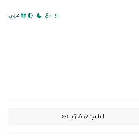
عربي
التاريخ:
٢٨ مُحرَّم ١٤٤٥