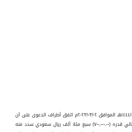
تتلخص وقائع هذه الدعوى في أنه تقدم وكيل المدعية بلائحة دعوى إلى المحكمة التجارية بالدمام ذكر فيها إنه بتاريخ ١٤٤٤/٠٨/١٠هـ الموافق ٢٠٢٣/٠٣/٠٢م اتفق أطراف الدعوى على أن
يبيع المدعي للمدعى عليه شركة (...) سجل تجاري رقم (...) وتاريخ ابتداء التعامل ١٤٤٤/٠٨/١٠هـ الموافق ٢٠٢٣/٠٣/٠٢م بثمن إجمالي قدره (٧٠٠,٠٠٠.٠٠) سبع مئة ألف ريال سعودي سدد منه