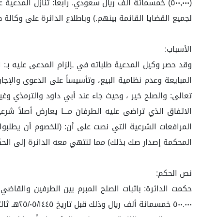
(٥٠٠,٠٠٠) خمسمائة ألف ريال سعودي. رابعاً: تنازل ال
لجميع القضايا القائمة بينهم.) وباطلاع الدائرة على وكالة
الأسباب:
المبايعة وعدم نظامية البيع، وتأسيساً على الدعوى والإجابة، 
تعالى: والصلح خير ، وحيث جاء عند أبي داود والترمذي وغيره
المرافعات الشرعية التي نصت على أن: (للخصوم أن يطلبوا
المحكمة إصدار صك بذلك) مما تنتهي معه الدائرة إلى الحك
نص الحكم: