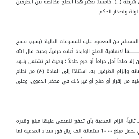
 شرطة (...). خامساً: يعتبر هذا الصلح مخالصة بين الطرفين
اولة واصدار الحكم.
يل المدعية طلباته في ـإلزام المدعى عليه بـ: ١-فسخ العقد المبرم والمشار إليه أعلاه، بسبب (عدم التنفيذ). ٢-رد المستلم من المعقود عليه للمسوغات التالية: (بسبب فسخ
ـــقاً لاتفاقية الصلح الواردة أعلاه حرفياً، وحيث قال الله
ا صلحاً أحل حراماً أو حرم حلالاً ؛ وحيث لم تشتمل بنــود
الاتفاق الذي تراضى عليه الطرفان مـــا يعارض أصلاً شرعياً أو نظامياً؛ مما تنتهي معه الدائرة إلى إثبات هذا الصلح وإمضائه وإلزام الطرفين به. استنادّا إلى المادة (٧٠) من نظام
ليه من إقرار أو صلح أو غير ذلك في محضر الدعوى، وعلى
الدائرة: باثبات الصلح المبرم بين الطرفين والقاضي أولاً- بفسخ العقد المبرم بين الطرفين وتاريخ الفسخ ٢٢/٠١/١٤٤٥هـ ثانياً- الزام المدعية بأن تدفع للمدعى عليها مبلغ وقدره
٥٠٠.٠٠٠ خمسمائة ألف ريال وذلك قبل تاريخ ٢٥/٠٥/١٤٤٥هـ ثالثاً- الزام المدعى عليها برد السند لأمر المؤرخ في ٠٢/٠٣/٢٠٢٣م والذي يحمل مبلغ ٦٠٠.٠٠٠ ستمائة الف ريال فور سداد المدعية لما