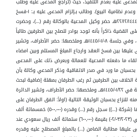
 ألف ريال سعودي، ولم يستلم المدعى عليه المبيع، ونشأ بسبب هذه العلاقة التجارية التالي: ١- قيام المدعى عليه بعدم التنفيذ، حيث (تراجع المدعى عليه وطلب
فسخ العقد وانهاء المبايعة). ٢- تسليم استناداً على (مماطلة المدعى عليه في تسليم الثمن المتبقي وطلبه فسخ المبايعة وعدم نظامية البيع). وطالب بـإلزام المدعى عليه بـ: ١-فسخ
العقد المبرم والمشار إليه أعلاه، بسبب (عدم التنفيذ). ٢-رد المستلم من المعقود عليه، وقد عقدت الدائرة جلسة مرئية في٢٢/١٢/١٤٤٤هـ حضر وكيل المدعية بالوكالة رقم (...)، وحضرت
القضية ذاكراً بأنه توجد بوادر للصلح بين الطرفين طالباً
مهلة لإتمام ذلك، وبعرض ذلك على المدعى عليها وكالة قررت صحة وجود بوادر الصلح عليه تم تأجيل نظر الدعوى لإتمامها، وفي جلسة ١٤٤٥/٠١/٠٨هـ وملخصها: حضر الأطراف، وتشير
 عليها بين فسخ العقد وارجاع المبلغ المستلم وبين امضاء
 بشروطه وقيام المدعى عليها بتسليم المتبقي من المبلغ وقدره ٢٠٠.٠٠٠ ريال بالإضافة الى مبلغ ١٥٠.٠٠٠ ريال لقاء ما دفعته المدعية للعمالة وبعرض ذلك على المدعى
دعية اشترت الشركة بما لها وما عليها بحسبان ما ورد في صدر الاتفاقية وذكر المدعي وكالة بأن
 الخلاف بين الطرفين ثم رغب الطرفان بمهلة إضافية لبحث
مساعي الصلح فأمهلتهم الدائرة لذلك، ورّغبتهم بالصلح وحثتهم عليه وعليه تم تأجيل نظر الدعوى، وعقدت الدائرة جلسة مرئية في ١٤٤٥/٠١/٢٢هــ وملخصها: حضر الأطراف، وتشير الدائرة
للنزاع بحسبان الوثيقة التالية (اولاً: اتفق الطرفان على
فسخ العقد ودياً اعتباراً من تاريخه. ثانياً: تلتزم المدعية (شركة (...))، سـجل رقم (...) بدفع المبلغ المسلم لموكلتي المدعى عليها (شركة (...)) سـجل رقم (...) وقدره (٥٠٠,٠٠٠) خمسمائة ألف
ريال سعودي قبل تاريخ (٢٥/٠٥/١٤٤٥). ثالثاً: تلتزم المدعى عليها برد السند لأمر الموقع باسم (...) سجل مدني رقم (...) المؤرخ في (٠٢/٠٣/٢٠٢٣) بقيمة (٦٠٠,٠٠٠) ستمائة ألف ريال سعودي عند
زام فيحق للمدعى عليها مطالبة الضامن (...) بالمبلغ المصطلح عليه وقدره