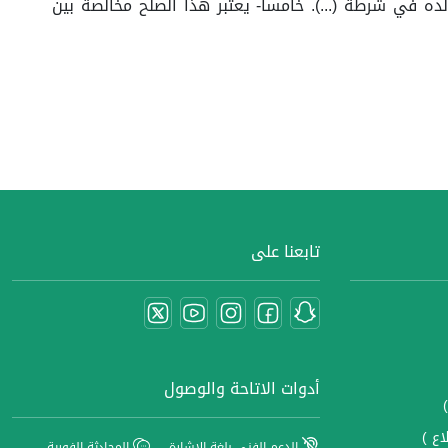
ه في شرطة (...). خامساً- يعتبر هذا الصلح مخالصة بين
تابعنا على
أدوات الاتاحة والوصول
اع )
الدعم الفني بلغة الإشارة
المحادثة الفورية