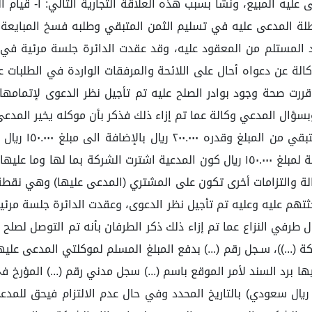
(٥٠٠,٠٠٠.٠٠) خمس مئة
الة عن دعواه أحال على اللائحة والمرفقات الواردة في الطلبات على 
سؤال المدعي وكالة عما تم إزاء ذلك فذكر بأن موكله يخير المدعى
العقد والالتزام
عليها وكالة تمسكت بإمضاء العقد منكرةً استحقاق المدعية لمبلغ ١٥٠.٠٠٠ ريال كون الم
الة والتزامات أخرى تكون على المشتري (المدعى عليها) وهي نقطة
في النزاع عما تم إزاء ذلك ذكر الطرفان بأنه تم التوصل لصلح منه 
عليه وقدره (٥٠٠,٠٠٠) خمسمائة ألف ريال سعودي) بالتاريخ المحدد وفي حال عدم الالت