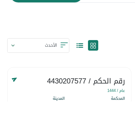
رقم الحكم
/ 4430207577
عام /
1444
المحكمة
المدينة
المحكمة التجارية
منطقة الرياض
التاريخ
٢٢ شَعبان ١٤٤٤
التفاصيل