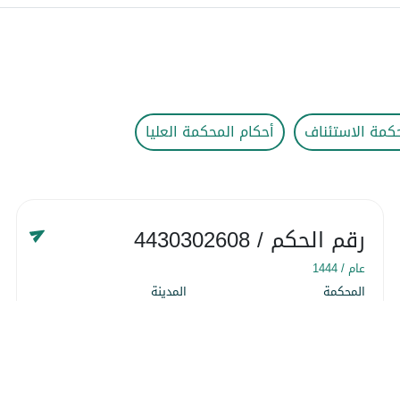
كمة الاستئناف
أحكام المحكمة العليا
رقم الحكم
/ 4430302608
عام /
1444
المحكمة
المدينة
المحكمة التجارية
المنطقة الشرقية
التاريخ
١٨ شوّال ١٤٤٤
التفاصيل