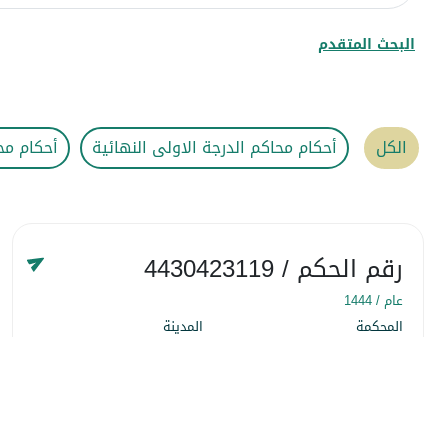
البحث المتقدم
الكل
أحكام محاكم الدرجة الاولى النهائية
أحكام مح
رقم الحكم
/ 4430423119
عام /
1444
المحكمة
المدينة
المحكمة التجارية
المنطقة الشرقية
التاريخ
٢٢ شَعبان ١٤٤٤
التفاصيل