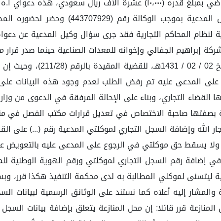
(الإلجاء لتوكيل محامي)، لذا أطلب التعويض عن أضرار التقاضي بمبلغ قدره (
دة رقم (90) من اللائحة التنفيذية لنظام المحاكم التجارية فقد جرى سؤال وكيل 
 شركة إبراهيم الجفالي وإخوانه للمعدات الصناعية حينما صدر قرار 
اختصاص في ذلك الحين، بموجب ا
على المدعى عليه تم رفض الطلب لعدم وجود هذه البيانات على أ
ارية بصفتها صاحبة الاختصاص في تعديل قرارات مكتب الفصل في منا
ت النظامية، ولا يسقط حق موكلتي في الرجوع على المدعى عليه بالتعو
التجارية ليتسنى لموكلي المطالبة به لدى محكمة التنفيذ هكذا قرر، و
ة والمشار إليه أعلاه كما نستند على الوثائق الرسمية لبيانات الس
نازعة قرر قائلا: إن محل المنازعة يتعلق بإضافة بيانات السجل ا