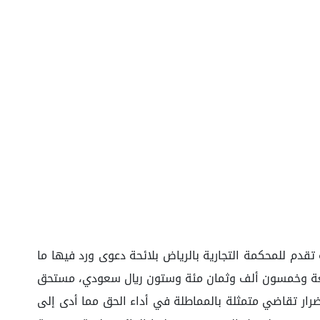
قدم للمحكمة التجارية بالرياض بلائحة دعوى ورد فيها ما
لمدعى عليه المتمثل في/ تجاري، تم تحرير السند لأمر بمبلغ وقدره (٦٥٤،٨٦٠) ست مئة وأربعة وخمسون ألف وثمان مئة وستون ريال سعودي، مستحق
نشأ بسبب هذه الواقعة أضرار تقاضي متمثلة بالمماطلة في أداء الحق مما أدى إلى