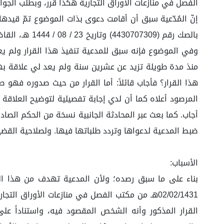
الفصل في منازعات الأوراق التجارية هكذا قرر، وبطلب الجوا
بالصك رقم (9
وفي الموضوع فإنه سبق للمدعية تنفيذ هذا القرار ولم ي
منذ مدة طويلة تزيد عن عشرين سنة ولم يعد لي علاقة به
هذا القرار؟ فأجاب قائلاً: أما القرار من حيث صدوره فه
المرصود أعلاه كما أن لدي إجابة تفصيلية لتوضيح العلاقة 
ضبط المدعية لدعواها وتردد طلباتها فيها. ولصلاحية القضي
الأسباب:
02/02/1431هـ من مكتب الفصل في منازعات الأوراق