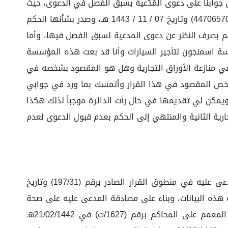
خص جوابنا على دعوى المُدّعية بسبق الفصل في الدعوى، حيث
إنّ المُدّعية سبق أن أقامت دعوى بذات الموضوع تمّ قيدها في الدائرة التجارية الثانية في هذه المحكمة الموقرة برقم (4470657064) وتاريخ 07 / 11 / 1443 هـ، وصدر بشأنها الحكم
 الفضيلة التكرم بالحكم بصرف النظر عن دعوى المدعية لسبق الفصل فيها، وأما
سة اسمنجون لتأجير السيارات وأنا قد بعت هذه المؤسسة
في منازعة الأوراق التجارية وهل هو المقصود بشخصه في
الشخص المقصود في هذا القرار وأتمسك بما ورد في جوابي
 ويمكن لي تقديمها في حال رأت الدائرة موجباً لذلك هكذا
ن الحكم الصادر بالصك رقم (4430707309) في 23 / 08 / 1444 هـ، من الدائرة التجارية الثانية والمنتهي إلى الحكم بعدم قبول الدعوى لعدم
بناء على ما سبق رصده؛ ولأن المدعية تهدف من هذا الطلب إلى إضافة رقم سجلها التجاري ورقم الهوية الوطنية للمدعى عليه في منطوق القرار الصادر برقم (197/31) وتاريخ
ضافة هذه البيانات، وبناء على مصادقة المدعى عليه على صحة
القرار المذكور وأنه الشخص المقصود فيه، واستناداً على قرار المجلس الأعلى للقضاء رقم (9/21/42) في 13/02/1442ه المعمم على المحاكم برقم (1627/ت) في 21/02/1442هـ