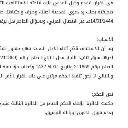
في القرار، فقدم وكيل المدعى عليه لائحته الاستئنافية ال
صحيفته بطلب رد دعوى المدعية أصليًا، وصرف واحتياطيًا ص
14/01/1444هـ عبر الاتصال المرئي، وبسؤال الحاضر هل يرغب في إضافة شيء؟ فقرر اكتفاءه بما قدم.
الأسباب:
بما أن الاستئناف قُدِّم أثناء الأجل المحدد فهو مقبول ش
وبالتالي لا يجوز تنفيذ الحكم مرتين على ذات القرار .الأمر ا
نص الحكم:
بعدم قبول الدعوى؛ وبالله التوفيق.