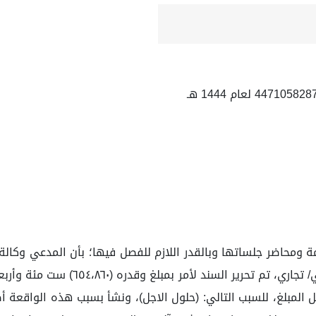
ومحاضر جلساتها وبالقدر اللازم للفصل فيها؛ بأن المدعي وكالة ت
نصه: بناءً على التعامل التجاري مع ا
 02 / 1431 هـ، الموافق 17 / 01 / 2010 م، بكامل المبلغ، للسبب التالي: (حلول الاجل)، و