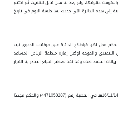
واستوفت حقوقها، ولم يعد له محل قابل للتنفيذ. ثم اختتم
ية إلى هذه الدائرة التي حددت لها جلسة اليوم في تاريخ
 الحكم محل نظر، فباطلاع الدائرة على مرفقات الدعوى ثبت
11/04/هـ، بموجب خطاب المحكمة العامة بالرياض التنفيذي والموجه لوكيل إمارة منطقة الرياض المساعد
/ 1432 وخطاب مؤسسة النقد العربي السعودي رقم 2109 وتاريخ 15/ 9/ 1432 ومدون فيها بيانات المنفذ ضده وقد نفذ معظم المبلغ الصادر به القرار
حكمت الدائرة: بإلغاء الحكم الصادر من الدائرة الثالثة عشرة بالمحكمة التجارية بالرياض الصادر برقم (4430954625) وتاريخ 16/11/1444هـ في القضية رقم (4471058287) والحكم مجددًا