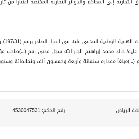
ى عليه/ خالد محمد إبراهيم الجار الله سجل مدني رقم (...)صاحب
قة الرياض
رقم الحكم: 4530047531