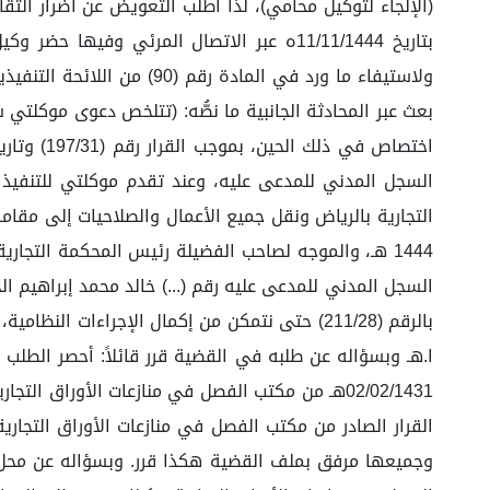
ولاستيفاء ما ورد في الما
بعث عبر المحادثة الجانبية ما نصُّه: (تتلخص دعوى موكلتي
السجل المدني للمدعى عليه، وعند تقدم موكلتي للتنفيذ 
1444 هـ، والموجه لصاحب الفضيلة رئيس المحكمة التج
بالرقم (211/28) حتى نتمكن من إكمال الإجراءا
02/02/1431هـ من مكتب الفصل في منازعات الأوراق 
القرار الصادر من مكتب الفصل في منازعات الأوراق التجاري
وجميعها مرفق بملف القضية هكذا قرر. وبسؤاله عن محل الم