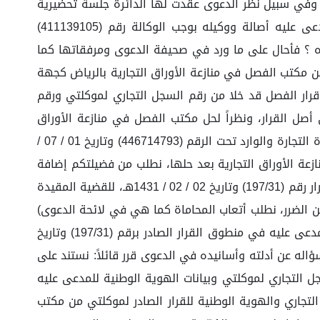
١٠،٠٠٠) عشرة آلاف ريال سعودي، هذه دعواي ا.ه وفي سبيل نظر الدعوى عقدت لها الدائرة جلسة تحضيرية
بتاريخ 11/11/1444ه عبر الاتصال المرئي وفيها حضر وكيل المدعية بموجب الوكالة رقم (443707929) وحضر لحضوره المدعى عليه أصالة ووكيله بوجب الوكالة رقم (411139105)
المدعية عن دعواه ؟ فأحال على ما ورد في صحيفة الدعوى ومرفقاتها كما
من مكتب الفصل في منازعة الأوراق التجارية بالرياض كجهة
لقرار رقم (197/31) وتاريخ 02 / 02 / 1431هـ، للقضية المقيدة بالرقم (211/28)، وحيث إن قرار الفصل قد خلا من رقم السجل التجاري لموكلتي ورقم
صل القرار، ونظراً لحل مكتب الفصل في منازعة الأوراق
التجارية بالرياض ونقل جميع الأعمال والصلاحيات إلى مقامها القضاء التجاري، وبناء على الإحالة المرفقة في الدعوى من وزارة التجارة والوارد تحت الرقم (446714793) وتاريخ 01 / 07 /
زعة الأوراق التجارية بعد حلها، نطلب من فضيلتكم إضافة
السجل المدني للمدعى عليه رقم (...) خالد محمد إبراهيم الجار الله وإضافة السجل التجاري لموكلتي المدعية رقم (...) على القرار رقم (197/31) وتاريخ 02 / 02 / 1431هـ، للقضية المقيدة
يض عن الضرر، نطلب أتعاب المحاماة كما هي في لائحة الدعوى)
ا.هـ وبسؤاله عن طلبه في القضية قرر قائلاً: أحصر الطلب في إضافة رقم السجل التجاري لموكلتي ورقم الهوية الوطنية للمدعى عليه في منطوق القرار الصادر برقم (197/31) وتاريخ
بسؤاله عن أدلته وأسانيده في الدعوى قرر قائلاً: نستند على
جل التجاري لموكلتي وبيانات الهوية الوطنية للمدعى عليه
لتجاري والهوية الوطنية للقرار الصادر لموكلتي من مكتب