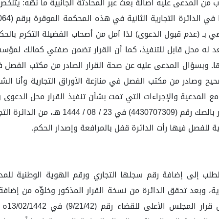
ب من المدعى عليه أصالة بعث عبر المحادثة الجانبية ما نصُّه: يتل
443070730) وتاريخ 23 / 08 / 1444 هـ، القاضي بـ (عدم قبول الدعوى) لذا آمل من أصحاب
عد له محل قابل للتنفيذ، كما أن القرار تضمن صفتي كمالك لمؤس
ا. وبسؤال المدعى عليه عن صحة القرار الصادر من مكتب الفصل 
و صحيح وصادر من مكتب الفصل في منازعة الأوراق التجارية وأنا 
مع المدعية والإجراءات التي تمت بشأن تنفيذ القرار محل الدعوى
أجاب. كما بعث عبر المحادثة الجانبية نسخة م
ة للفصل فيها رأت الدائرة قفل بالمرافعة وإصدار الحكم.
 التجارية، وبعد تحقق الدائرة من نسخة القرار المذكور وخلوِّه من إ