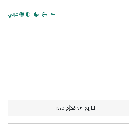
عربي
التاريخ:
٢٣ مُحرَّم ١٤٤٥