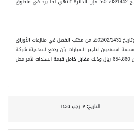
والمتضمن نقل اختصاص مكاتب الفصل في منازعات الأوراق التجارية إلى المحاكم والدوائر التجارية المختصة اعتباراً من تاريخ 01/03/1442ه؛ فإن الدائرة تنتهي لما يرد في منطوق
حكمت الدائرة: بإضافة بيانات السجل التجاري للمدعية وبيانات الهوية الوطنية للمدعى عليه في القرار الصادر برقم (197/31) وتاريخ 02/02/1431هـ من مكتب الفصل في منازعات الأوراق
 مؤسسة اسمنجون لتأجير السيارات بأن يدفع للمدعية/ شركة
إبراهيم الجفالي وإخوانه للمعدات الصناعية سجل تجاري رقم (...)مبلغاً مقداره ستمائة وأربعة وخمسون ألف وثمانمائة وستون 654,860 ريال وذلك مقابل كامل قيمة السندات لأمر محل
التاريخ:
١٨ رَجب ١٤٤٥