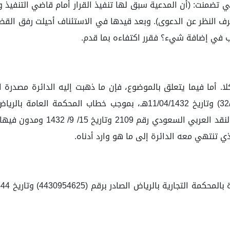
تي تضمنت: (أن المدعية سبق لها تنفيذ القرار أمام قاضي التنفيذ 
رف النظر عن الدعوى). وبعد قيدها في الاستئناف أحيلت رفق القض
كلا. أما فيما يتعلق بالموضوع، فإن ما ذهبت إليه الدائرة مصدرة
لديها سبق تنفيذ القرار محل النزاع الصادر برقم (32/211869) وتاريخ 1432
الصادر برقم 211869 وتاريخ 11/ 4
لذي تنتهي معه الدائرة إلى ما هو وارد أدناه.