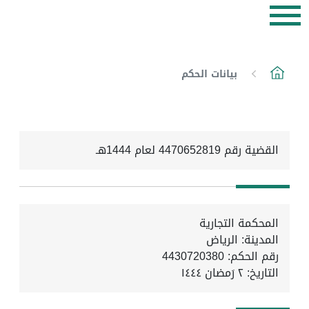
بيانات الحكم
القضية رقم 4470652819 لعام 1444هـ
المحكمة التجارية
المدينة: الرياض
رقم الحكم: 4430720380
التاريخ:
٢ رَمضان ١٤٤٤