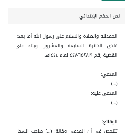
نص الحكم الإبتدائي
الحمدلله والصلاة والسلام على رسول الله أما بعد:
فلدى الدائرة السابعة والعشرون وبناء على
القضية رقم ٤٤٧٠٦٥٢٨١٩ لعام ١٤٤٤هـ
المدعي:
(...)
المدعى عليه:
(...)
الوقائع:
تتلخص في أن المدعي وكالة: (...) صاحب السجل