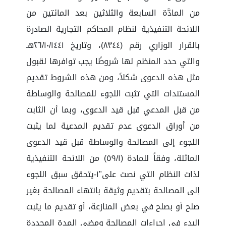
من المادَّة السابعة والثلاثين بعد المائتين من
اللائحة التنفيذية لنظام المحاكم التجارية الصادرة
بالقرار الوزاري رقم (٨٣٤٤)، وتاريخ ٢٦/١٠/١٤٤١هـ
والتي حدد المنظم لها شروطًا يجب توافرها لقبول
مثل هذه الدعوى شكلاً، ومن هذه الشروط تقديم
المستندات التي تثبت اللجوء للمصالحة والوساطة
من قبل المدعي قبل قيد الدعوى، وبما أن الثابت
من أوراق الدعوى عدم تقديم المدعية لما يثبت
اللجوء إلى المصالحة والوساطة قبل قيد الدعوى
الماثلة، وفقاً للمادة (٥٩/١) من اللائحة التنفيذية
لذات النظام التي نصت على"١-يتحقق سبق اللجوء
إلى المصالحة بتقديم وثيقة بانتهاء المصالحة بغير
صلح أو بصلح في بعض المنازعة، أو تقديم ما يثبت
البدء في إجراءات المصالحة ومضي المدة المحددة