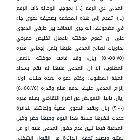
المدني ذي الرقم (...) بموجب الوكالة ذات الرقم
(...)، تقدم إلى هذه المحكمة بصحيفة دعوى جاء
في مضمونها: أنه جرى التعاقد بين طرفي الدعوى
على أن تقوم موكلته بأعمال تخليص جمركي
لحاويات لصالح المدعى عليها بثمن إجمالي قدره
(٥,٠٥٥.٧٥) ريال، وقد قامت موكلته بالعمل
المطلوب، إلا أن المدعى عليها لم تقم بسداد
المبلغ المطلوب؛ وختم دعواه بعدة طلبات أولا:
إلزام المدعى عليها بدفع مبلغ وقدره (٥,٠٥٥.٧٥)
ريال، ثانيا: التعويض عن أضرار التقاضي بمبلغ قدره
(٢,٠٠٠) ريال وبقيد الدعوى قضيةً وإحالتها للدائرة
حددت لنظرها جلسة هذا اليوم وفيها حضر وكيل
المدعية فيما تبين عدم حضور المدعى عليه أو من
يمثله وبصدد تحقق الدائرة من القبول الشكلي