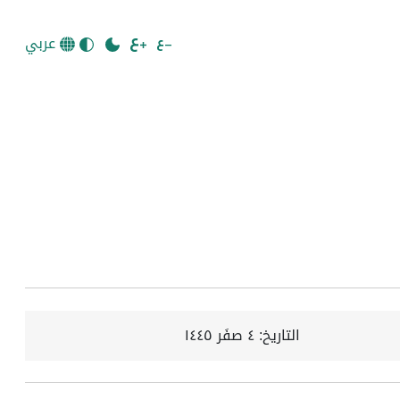
عربي
التاريخ:
٤ صفَر ١٤٤٥