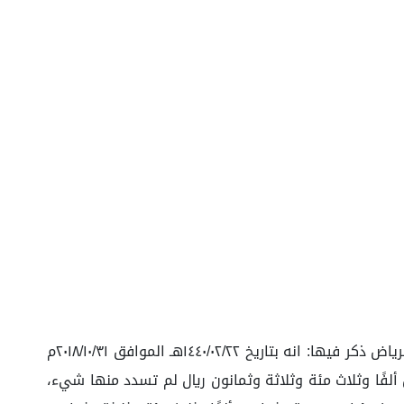
تتلخص وقائع هذه الدعوى في أنه سبق أن تقدم وكيل المدعية الموضح بياناته أعلاه بلائحة دعوى إلى المحكمة التجارية بالرياض ذكر فيها: انه بتاريخ ١٤٤٠/٠٢/٢٢هـ الموافق ٢٠١٨/١٠/٣١م
ها (توريد اسمنت) بثمن إجمالي قدره (٢٨٧,٣٨٣) مئتان وسبعة وثمانون ألفًا وثلاث مئة وثلاثة وثمانون ريال لم تسدد منها شيء،