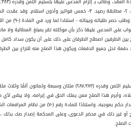
الدعوى وكالة، وبسؤا
جواب على المدعى عليها ذكر بأن موكلته تقر بمبلغ المطالبة ولا ما
دفعة تحل جميع الدفعات ويكون هذا الصلح منه للنزاع بين الطرف
وقد حصر وكيل المدعية طلبه في: إلزام المدعى عليها بتسليم الثمن وقدره
علاه، وأبرم هذا الصلح ممن يملك الحق في إبرامه، ولا يبقى لأ
النزاع وطلب الطرفان إثبات هذا الصلح وإجراء مضمونه
 أو غير ذلك في محضر الدعوى، وعلى المحكمة إصدار صك بذلك ، ولما 
 الصلح.