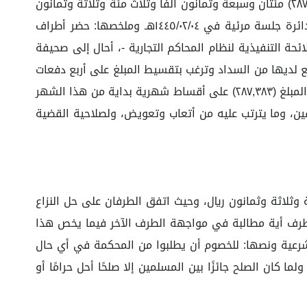
وقد استلمت المدعى عليها كامل المبيع، ولم يتم تحديد مدة العقد، وطالب بـ إلزام المدعى عليها بتسليم الثمن وقدره (٢٨٧,٣٨٣) مئتان وسبعة وثمانون ألفًا وثلاث مئة وثلاثة وثمانون
ريال، وقدم سنداً لطلبه المستندات الآتية: ١- كشف حساب. ٢- مطابقة رصيد. ٣- خمس فواتير وأذون استلام. وقد عقدت الدائرة جلسة مرئية في ١٤٤٥/٠٢/٠٤هـ وملخصها: حضر أطراف
ل المدعية وكالة عن دعوى موكلتها، وطلب حصر طلباته وبيناته - استنادا لما ورد في المادة (٩٠) من اللائحة التنفيذية لنظام المحاكم التجارية -، أحال إلى صحيفة
نع لديها من السداد وترغب بتقسيط المبلغ على أربع دفعات
بداية من نهاية هذا الشهر ٢٩ / ٨ ميلادي، وبمداولة الصلح بين الطرفين اصطلح الطرفان على ذلك على أن يكون سداد كامل المبلغ (٢٨٧,٣٨٣) على أقساط شهرية بداية من هذا الشهر
ين، وما يترتب عليه من أتعاب وتعويض، ولصلاحية القضية
 (٢٨٧,٣٨٣) مئتان وسبعة وثمانون ألفًا وثلاث مئة وثلاثة وثمانون ريال، وحيث اتفق الطرفان على حل النزاع
ي طرف أية مطالبة في مواجهة الطرف الآخر فيما يخص هذا
 وإصدار حكم بموجبه، واستنادًا للمادة رقم (٧٠) من نظام المرافعات الشرعية ونصها: للخصوم أن يطلبوا من المحكمة في أي حال
كان الصلح جائزًا بين المسلمين إلا صلحًا أحل حرامًا أو