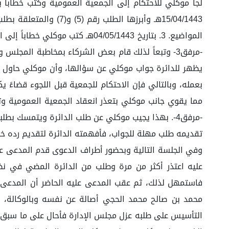
المواضيع. 3. بتاريخ 04/05/1443
-مرفق3- وتبعاً لذلك قام بعض الشركاء بمخاطبة المجل
يظهر للدائرة جواب موكلي عن سؤالها، وأن موكلي حاول بك
مما يقوي جانب موكلي بتعذر انعقاد الجمعية العمومية 
-مرفق4-. بهذا يجيب موكلي عن طلب الدائرة ويتمسك 
تقديمه طلب مهلة للجواب، فأفهمته الدائرة لتقديم رده خل
وفي الجلسة التالية وبحضور أطراف الدعوى قدم المدعى عل
عليه اعتذر أكثر من مرة وطلب من الدائرة المضي في نظر
فاستمهل لذلك، ثم عقب المدعى عليه الحاضر أن المدعى 
محمد بن صالح محمد الحجي أصالة عن نفسه وبالوكالة، ك
التأسيس على طلبه عزل مجلس الإدارة فأحال على ما سبق تق