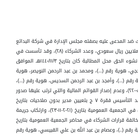
 ضد المدعى عليه بصفته مجلس الإدارة في شركة البدائع
للتربية والتعليم سجل تجاري رقم: (...) وعدد حصصها (٤٠)، ونسبة الحصص من رأس المال (١٠٠%)، ورأس مالها (٤,٠٠٠,٠٠٠) أربعة ملايين ريال سعودي، وعدد الشركاء (٢٨)، وقد تأسست في
تاريخ ١٤٢٥/٠٩/٥هـ الموافق ٢٠٠٤/١٠/١٩م، والشركة محل الدعوى ليست تحت التصفية ولم يتم افتتاح إجراء للإفلاس، علماً أن نشوء الحق محل المطالبة كان بتاريخ ١٤٤٠/١١/٣هـ الموافق
ح الحجي، هوية رقم (...)، ومحمد بن عبد الرحمن النويصر، هوية
ة رقم (...)، وأمجد بن عبد الرحمن السديس، هوية رقم (...)،
بناء على مسوغات العزل الآتية: عدم اتخاذ إجراءات تعديل السجل التجاري بإضافة الأعضاء الجدد لمجلس المديرين بتاريخ (٢٠١٩-٠٨-٢٢)، وعدم إصدار القوائم المالية والتي ترتب عليها صدور
قرار بالمخالفة والغرامة بتاريخ (٢٠٢٢-٠٢-٢٠)، وعدم تسجيل واقعة تجاوز الديون لرأس المال بتاريخ (٢٠١٨-١٢-١٨)، ومخالفة عقد التأسيس فقرة ٧ ج بتعيين مدير بدون صلاحيات بتاريخ
(٢٠١٦-١٠-٢٣)، ومخالفة عقد التأسيس مادة ٨ بعدم تعيين مدير تنفيذي بتاريخ (٢٠١٩-٠٨-٢١)، والامتناع عن إدراج مواضيع الشركاء في الجمعية العمومية بتاريخ (٢٠٢١-١١-٢٣)، وارتكاب جريمة
أموال الشركة عن محكمة التنفيذ بتاريخ (٢٠٢١-٠٨-١٢)، وحرمان الشريك من حقوقه النظامية بتاريخ (٢٠٢١-١١-٠٧)، ومخالفة قرارات الشركاء في محاضر الجمعية العمومية بتاريخ
هوية رقم (..)، وعصام بن عبد الله بن علي القبيسي، هوية رقم