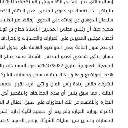
سليمان الدوهان عن إجابته على الدعوى أرفقها عبر الطلبات
صحيح حيث أن رئيس مجلس المديرين الأستاذ حجاج بن ثويني 
أعضاء مجلس المديرين على القرارات والحسابات والإجراءات 
حساب بنكي شخصي لعضو المجلس الأستاذ محمد صالح الحجي 
الجمعية العمومية بتاريخ 
هذه المواضيع ويعللون ذلك بإيقاف سجل وحسابات الشركة وت
الثالث . مما سبق يتبين أن هذه المخالفات والتقصير أدى 
الالتزام بوزارة التجارة ولم يتم أي تصحيح لآلية إدارة ا
للحسابات وتقارير سير عمليات الشركة ورفض الدعوة لاجتما