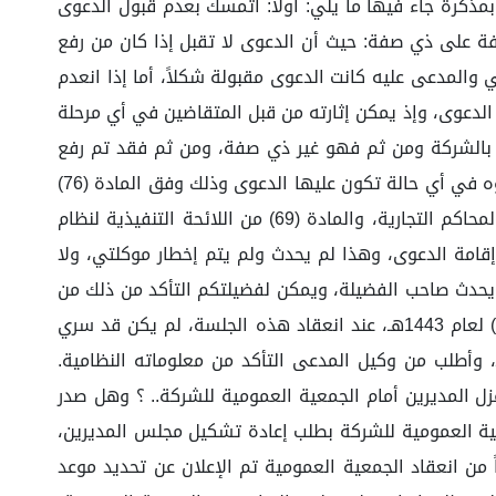
كرة جاء فيها ما يلي: أولاً: أتمسك بعدم قبول الدعوى
 على ذي صفة: حيث أن الدعوى لا تقبل إذا كان من رفع
 والمدعى عليه كانت الدعوى مقبولة شكلاً، أما إذا انعدم
دعوى، وإذ يمكن إثارته من قبل المتقاضين في أي مرحلة
بالشركة ومن ثم فهو غير ذي صفة، ومن ثم فقد تم رفع
هذه الدعوى من غير ذي صفة، لذا أتمسك بعدم قبول الدعوى لرفعها من غير ذي صفة، وهو دفع من النظام العام يجوز إبداؤه في أي حالة تكون عليها الدعوى وذلك وفق المادة (76)
من نظام المرافعات الشرعية (م/1) لعام 1435هـ. ثانياً: أتمسك برد الدعوى لعدم إخطار موكلتي وفق المادة (19) من نظام المحاكم التجارية، والمادة (69) من اللائحة التنفيذية لنظام
ر المدعى عليه كتابة بأداء الحق المدعى به قبل (15) يوماً على الأقل من إقامة الدعوى، وهذا لم يحدث ولم يتم إخطار موكلتي، ولا
26/5/هـ أنني قد اعتذرت أكثر من مرة..!! وهذا لم يحدث صاحب الفضيلة، ويمكن لفضيلتكم التأكد من ذلك من
خلال ملف الدعوى وحضور الجلسات، مما يثبت عدم صحة ما يدعيه وكيل المدعى. رابعاً: أن نظام الشركات الجديد رقم (م/132) لعام 1443هـ، عند انعقاد هذه الجلسة، لم يكن قد سري
فالنظام حدد موعد سريانه (180) يوم، ومن ثم بداية سريانه بتاريخ 1/6/1444هـ والجلسة عقدت بتاريخ 26/5/1444هـ، وأطلب من وكيل المدعى التأكد من معلوماته النظامية.
ق له أن تقدم بطلب عزل المديرين أمام الجمعية العمومية للشركة.. ؟ وهل صدر
بالجلسة رقم 4 بتاريخ 28/4/1444هـ، وقال إنه احتكم إلى الجمعية العمومية للشركة بطلب إعادة تشكيل مجلس المديرين،
تعقد وأن الرئيس يمنع من انعقاد الجمعية العمومية... وهذا الكلام غير صحيح. فالصحيح أنه قبل (30) يوماً من انعقاد الجمعية العمومية تم الإعلان عن تحديد موعد