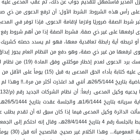
 المدير فاستمهل لتقديم جواب عن ذلك، ثم عقب المدعى عليه بمذ
على رأس هذه الشروط: الشرط الأول: أن ترفع الدعوى من ذي صفة
بر شرط الصفة ضروريًا ولازما لإقامة الدعوى. فإذا توفر في المدعي
 لرفعها على غير ذي صفة. فشرط الصفة إذا من أهم شروط رفع ال
أو تربطه أية رابطة تعاقدية معها، فهو لم يسدد حصته كشريك 
المحاكم التجارية، واللذان قد نصا على وجوب إخطا
يوجد ما يثبت تسلمها. ثالثاً: ذكر وكيل المدعى بالجلسة الماضية بتاريخ 1444
وطبق، 
ذه الدعوى رفعت بتاريخ 26/12/1443هـ، وقد سألت الدائرة وكيل المدعى فيما إذا كان سب
قرار حياله..؟؟؟ فأجاب وكيل المدعى بمذكرته المدرجة بالضبط 
وأن الجمعية لم 