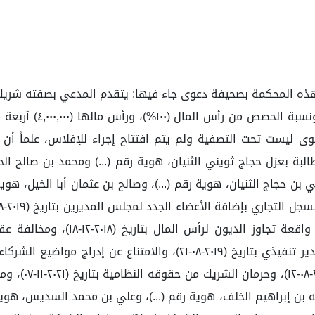
هذه المحكمة بصحيفة دعوى جاء فيها: يتقدم المدعي بصفته شريك
رية المطالبة بعزل حجاج ثويني الثنيان، هوية رقم (...) ومحمد بن صال
ي بن حجاج الثنيان، هوية رقم (...)، وصالح بن عثمان أبا الخيل، هوي
جنائية بإخفاء 
: عبد الله بن إبراهيم الخلف، هوية رقم (...)، وعلي بن محمد السديس، 