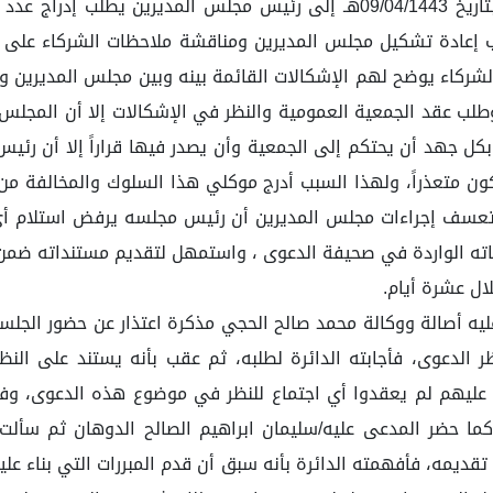
لجأ موكلي للاحتكام إلى الجمعية العمومية وكتب خطاباً بتاريخ 09/04/1443هـ إ
هـ كتب موكلي خطاباً إلى الشركاء يوضح لهم الإشكالات القائمة بينه وبين مجلس
س وطلب عقد الجمعية العمومية والنظر في الإشكالات إلا أن المجلس 
ل جهد أن يحتكم إلى الجمعية وأن يصدر فيها قراراً إلا أن رئيس
وتعسف إجراءات مجلس المديرين أن رئيس مجلسه يرفض استلام أي 
بطلباته الواردة في صحيفة الدعوى ، واستمهل لتقديم مستنداته ضم
ال عشرة أيام.
يه أصالة ووكالة محمد صالح الحجي مذكرة اعتذار عن حضور الجلس
 الدعوى، فأجابته الدائرة لطلبه، ثم عقب بأنه يستند على النظ
عليهم لم يعقدوا أي اجتماع للنظر في موضوع هذه الدعوى، وفي
ما حضر المدعى عليه/سليمان ابراهيم الصالح الدوهان ثم سألت 
ديمه، فأفهمته الدائرة بأنه سبق أن قدم المبررات التي بناء علي