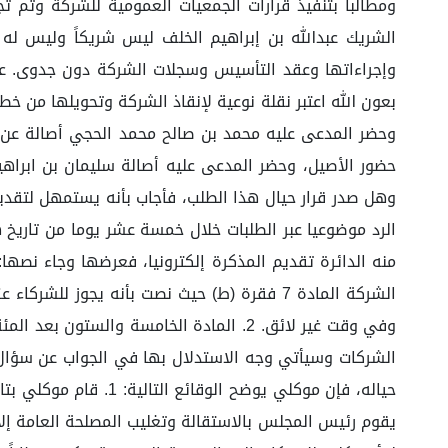
الشريك عبدالله بن إبراهيم الخلف ليس شريكاً وليس له ا
وإجراءاتها وعقد التأسيس وسجلات الشركة دون جدوى. عم
بعون الله اعتبر نقلة نوعية لإنقاذ الشركة وتحويلها من خط
وحضر المدعى عليه محمد بن صالح محمد الحجي أصالة عن ن
حضور الأصيل، وحضر المدعى عليه أصالة سليمان بن ابراه
وهل صدر قرار حيال هذا الطلب، فأجاب بأنه يستمهل لتقدي
الرد موضوعيا عبر الطلبات خلال خمسة عشر يوما من تاريخ ه
الشركة المادة 7 فقرة (ط) حيث نصت بأنه يج
الشركات وسيأتي وجه الاستدلال بها في الجواب عن سؤال ا