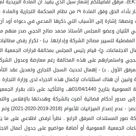
إرسالية التي ذكر المدعي أنها مرسل برقم (EK132801575SA)، مرفق لفضيلتكم إشعار سبل الذي ي
 ونصها: إشارة إلى الأسباب التي ذكرها المدعي في دعواه أود أن 
الثنيان وعضو المجلس الأستاذ محمد صالح الحجي صدر منهم ما يلي:
المفصلية لتسيير مصالح الشركة وإدارتها. ب) - تكرار رفض مطالبا
واستمرارهم على هذه المخالفة رغم معارضة وعدول الشركاء الك
28/07/2022م صور المستندات بالمرفق الأول . د) - إهمال تحديث السجل التجاري 
بين أن هناك استثناءات لإكمال هذه الاجراء لدى وزارة التجارة 
إلى صدور أحكام قضائية أضرت بالشركة وهددتها بالإفلاس والتصفي
التجارة وأبلغتهم
لشركة صور المستندات المرفق الرابع . نظراً لرفض اطلاعي على ما 
عات الجمعية العمومية أو أضافة مواضيع على جدول أعمال الاجتما