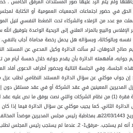
لحق في حضور اجتماعات الجمعيات العمومية أو الكتابة لمجلس ا
لت مع عدد من الزملاء والشركاء تحت الضغط النفسي لنيل المو
ر الإفلاس والبيع بالمزاد العلني إلى الربحية الواعدة بتوفيق الله
فسه وبالوكالة، وبسؤاله هل يحمل رخصة محاماة أجاب بالنفي، 
يم صالح الدوهان، ثم سألت الدائرة وكيل المدعي عن المستند ال
م جوابه، فأفهمته الدائرة بأن يقدم جوابه خلال خمسة أيام من 
ذه الجلسة، وفي الجلسة التالية وبحضور أطراف الدعوى أفاد المد
وز للشركاء عزل المديرين المعينين في عقد الشركة أو في عقد مستقل د
لدائرة الثاني. كما يجيب موكلي عن سؤال الدائرة فيما إذا كان 
حياله، فإن موكلي يوضح الوقائع التالية: 1. قام موكلي بتاريخ 22/03/1443هـ بمخا