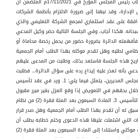
ومطالباً بتنفيذ قرارات الجمعيات العمومية للشركة وتم تجاهلها ولم يتم الرد عليها صور المستندات المرفق الخامس . خطاب رئيس المجلس المؤرخ في 17/11/2021م المتضمن أن
لإدارة، وقد نبهنا إلى ضرورة الالتزام بأنظمة الشركات
افقة على عقد استثماري لمجمع الشركة التعليمي والذي
 سبحانه. هكذا أجاب، وفي الجلسة التالية حضر وكيل المدعي
فأفهمته الدائرة بضرورة حضور من يحمل رخصة محاماة أو
نظامي لطلبه وهل تقدم موكله بهذا الطلب أمام الجمعية
تاريخ هذه الجلسة فاستعد بذلك. وطلبت من المدعى عليهم
عي بأنه تعذر عليه إيداع رده على سؤال الدائرة... فطلبت
منه الدائرة تقديم المذكرة إلكترونيا، فعرضها وجاء نصها: إن جواب موكلي عن سؤال الدائرة المستند النظامي لطلب عزل مجلس المديرين، يتمثل فيما يلي: 1. ورد في عقد تأسيس
ون إخلال بحقهم في التعويض إذا وقع العزل بغير مبرر مقبول
وفي وقت غير لائق. 2. المادة الخامسة والستون بعد المئة فقرة (1) من نظام الشركات والتي نصت بوفق ما نص عليه عقد التأسيس. 3. المادة السبعون بعد المئة فقرة (2) من نظام
سبق له أن تقدم بهذا الطلب أمام الجمعية وهل صدر قرار
طبة رئيس مجلس المديرين موضحاً المخالفات التي اشتملت عليها هذه الدعوى وختم خطابه بطلب أن
يقوم رئيس المجلس بالاستقالة وتغليب المصلحة العامة إلا أنه لم يستجب. -مرفق1- 2. عندما لم يستجب رئيس المجلس لطلب موكلي واستنادا إلى المادة السبعون بعد المئة فقرة (2)