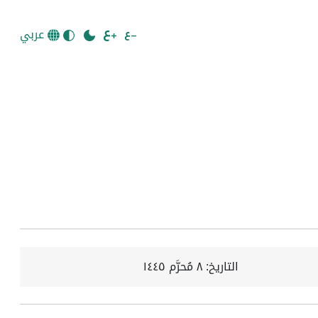
عربي
التاريخ:
٨ مُحرَّم ١٤٤٥