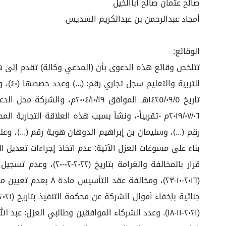
صالح عثمان صالح أباالخيل
أمجاد عبدالرحمن بن عبدالكريم السديس
الوقائع:
تتلخص وقائع هذه الدعوى بأن (المدعي وكالة) تقدم إلى 
٢٠١٩/٠٧/٠٦م -تقريباً-، ونشأ بسبب هذه العلاقة التجا
رقم (...)، وسليمان بن إبراهيم الدوهان هوية رقم (...)، وعل
(٢٠٢١-١١-١٨). وعدد الشركاء الموافقين وطالبي العزل