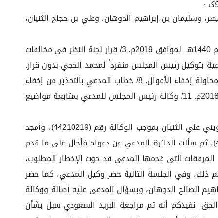
ر، وسليمان بن إبراهيم الدوهان، وعلي بن حجاج الثنيان،
وأرفق مع صحيفة دعواه المرفقات التالية: 1/السجل التجاري الذي يثبت عدم تعديله. 2/محضر الجمعية العمومية المؤرخ في عام 1440هـ الموافق 2019م. 3/ قرار لجنة النظر في مخالفات
ر المراجع المستقل مكتب صالح النعيم في القوائم المالية المنتهية في عام 2016م 5/ وكالة شرعية بتوكيل رئيس المجلس منفرداً لمحمد الحجي بدون قرار.
6/ خطاب الشركاء بطلب عقد الجمعية العمومية وإدراج مواضيع مخصصة. 7/ خطاب محمد الحجي لأولياء الأمور الذي تتم فيه محاولة إخفاء الأموال. 8/ خطاب المدعي بالتحذير من إخفاء
الأموال. 9/ خطاب رئيس المجلس بحرمان الشريك من حقوقه. 10/ محضر الجمعية العمومية المؤرخ في عام 1440هـ الموافق 2018م. 11/ وكالة رئيس المجلس للمدعي بمتابعة مواضيع
ولنظر الدعوى عقدت الدائرة لها جلسة حضر فيها وكيل المدعي، فيما قرر الحاضر عن المدعى عليهم أنه وكيل عن حجاج ثويني علي الثنيان بموجب الوكالة رقم (44210219)، وأمجد
عبدالرحمن عبدالكريم السديس بموجب الوكالة رقم (434522984)، وعلي حجاج محمد الثنيان بموجب الوكالة رقم (434495728)، ثم سألت الدائرة المدعي عن دعواه فأحال على ما قدم
ن المرفقات التي قدمها المدعي قد حوت الإخطار المطلوب،
م ذلك، وفي الجلسة التالية حضر وكيل المدعي، كما حضر
هيم الصالح الدوهان، وبسؤال المدعى عليه أصالة ووكالة
 الحق، نفيدكم أنه تم مراجعة البريد السعودي سبل بشأن