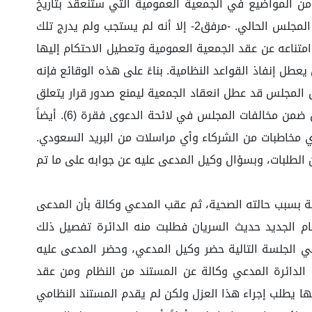
لى رئيس مجلس المديرين يطلب إدراج عدد من المواضيع في الجمعية العمومية التي ستنعقد بتاريخ
15/04/1443هـ وأبرزها الطلب رقم (5) و(7) والمتعلقة بطلب إعادة تشكيل مجلس المديرين ومناقشة ملاحظات الشركاء على المجلس الحالي. -مرفق2- إلا أنه لم يستجب ولم يدرج تلك
 المديرين وامتناعه عن عقد الجمعية العمومية وتعطيل الاحتكام إليها
يعطل إنفاذ القواعد النظامية. بناءً على هذه الوقائع فإنه
 المجلس قد عطل انعقاد الجمعية ليمنع صدور قرار يتعلق
بعمله، وبالتالي فإن الاحتكام للجمعية قبل اللجوء قضاءً يكون متعذراً، ولهذا السبب أدرج موكلي هذا السلوك والمخالفة من ضمن مخالفات المجلس في لائحة الدعوى فقرة (6). أيضاً
مخاطبات من الشركاء وأي مراسلات من البريد السعودي.
ن الطلبات، وبسؤال وكيل المدعى عليه عن جوابه على ما تم
ة بسبب حالته الصحية، ثم عقب المدعي وكالة بأن المدعى
ام الجديد حديث السريان فطلبت منه الدائرة تفصيل ذلك
 الجلسة التالية حضر وكيل المدعي، وحضر المدعى عليه
الدائرة المدعي وكالة عن المستند من النظام ومن عقد
ها يطلب إجراء هذا العزل ولكن لم يقدم المستند النظامي