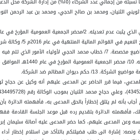
د الشركاء (١٥%) من إدارة الشركة محل الدعوى .
يني الثنيان، ومحمد بن صالح الحجي، ومحمد بن عبد الرحمن النويص
أحكام نظام الشركات. 4/تقري
اب بأنه لم يتلق إخطاراً بالحق المدعى به، فأفهمته الدائرة بأ
لك، فأفهمته الدائرة بتقديم رده قبل موعد الجلسة القادمة ففه
ه وعن المدعى عليهم، كما حضر المدعى عليه أصالة سليمان إبرا
 ونصه: إشارة الى طلب فضيلتكم بالتأكد من استلام إخطار أداء