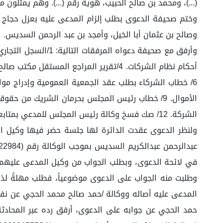
(...)، ومحمد بن صالح الحبيب، هوية رقم (...). وهم يمثلون ما نسبته من إجمالي عد
وختم صحيفة الدعوى بطلب إلزام المدعى عليه بعزل حجاج ثو
وصالح بن عثمان أبا الخيل، وأمجد بن عبد الرحمن السديس.
الشركة. 12/ صك فسخ وكالة رئيس المجلس للمدعي بمتابعة مواضيع الشركة. 13/ حكم ديوان المظالم ضد الشركة.
في لائحة الدعوى، وبطلب الجواب من وكيل المدعى عليهم أج
وطلبت منه الجواب على الدعوى موضوعياً، فطلب مهلةً لذ
المدعى عليه أصاله ووكالة /حمد صالح محمد الحجي عن نفس
حمد الحجي عن جوابه على الدعوى، أرفق رده عبر المحادثة