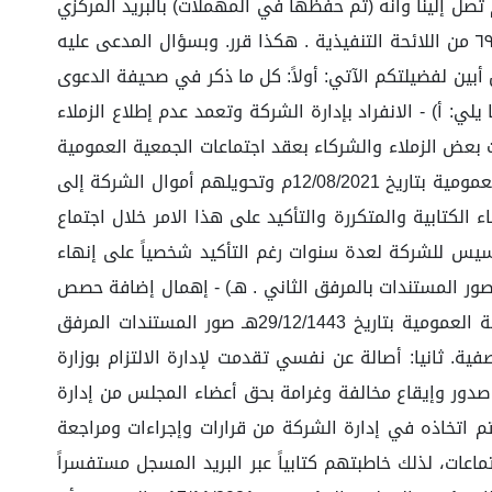
فيد أن المادة البريدية لم تصل إلينا وأنه (تم حفظها في المهملات) بالبريد المركزي
بالرياض. لذا نتمسك برد دعوى المدعى لعدم استلام الاخطار بأداء الحق وفق المادة ١٩ من نظام المحكمة التجارية والمادة ٦٩ من اللائحة التنفيذية . هكذا قرر. وبسؤال المدعى عليه
أبين لفضيلتكم الآتي: أولاً: كل ما ذكر في صحيفة الدعوى
 أ) - الانفراد بإدارة الشركة وتعمد عدم إطلاع الزملاء
ت بعض الزملاء والشركاء بعقد اجتماعات الجمعية العمومية
أو عدم قبول إضافة بعض المواضيع الهامة على جدول أعمال الاجتماعات. ج)- قيام رئيس المجلس بمخالفة قرارات الجمعية العمومية بتاريخ 12/08/2021م وتحويلهم أموال الشركة إلى
تابية والمتكررة والتأكيد على هذا الامر خلال اجتماع
وتعديل عقد التأسيس للشركة لعدة سنوات رغم التأكيد شخصياً على إنهاء
صور المستندات بالمرفق الثاني . هـ) - إهمال إضافة حصص
للشركاء مقابل زيادة رأس المال والتي أقرت بقرار الجمعية العمومية بتاريخ 01/04/1440هـ، والتأكيد على ذلك بقرار الجمعية العمومية بتاريخ 29/12/1443هـ صور المستندات المرفق
ة. ثانيا: أصالة عن نفسي تقدمت لإدارة الالتزام بوزارة
 عن تلك التجاوزات على سبيل المثال لا الحصر: - عدم إصدار الميزانيات للأعوام (2018-2019-2020-2021) وتم صدور وإيقاع مخالفة وغرامة بحق أعضاء المجلس من إدارة
يتم اتخاذه في إدارة الشركة من قرارات وإجراءات ومراجعة
عات، لذلك خاطبتهم كتابياً عبر البريد المسجل مستفسراً