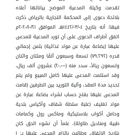
تقدمت وكيلة المدعية الموضح بياناتها أعلاه
بلائحة دعوى إلى المحكمة التجارية بالرياض ذكرت
فيها: أنه بتاريخ ١٤٤٢/٠٣/٠٤هـ الموافق ٢٠٢٠/١٠/٢١م
اتفق أطراف الدعوى على أن تورد المدعية للمدعى
عليها (بضاعة عبارة عن مواد غذائية) بثمن إجمالي
قدره (٧٩,٢٩٢) تسعة وسبعون ألفًا ومئتان واثنان
وتسعون ريالاً، سدد منه (٢٠,٠٠٠) عشرون ألف ريال،
وقد استلمت المدعى عليها كامل المبيع ولم يتم
تحديد مدة العقد، وآلية التوريد بين الطرفين (قامت
المدعى عليها بفتح حساب لشراء بضاعة عبارة عن
مواد تغليف (علبة سلطة شفاف وأكياس بلدية
وحامل أكواب بلاستيكية وماكس رول وكمامات
طبية ومناديل طاولة)، علماً أن نشوء الحق كان
بتاريخ الاتفاق. وطالبت بإلزام المدعى عليها بـ: ١