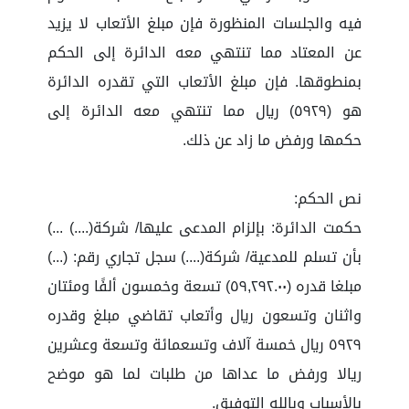
فيه والجلسات المنظورة فإن مبلغ الأتعاب لا يزيد
عن المعتاد مما تنتهي معه الدائرة إلى الحكم
بمنطوقها. فإن مبلغ الأتعاب التي تقدره الدائرة
هو (٥٩٢٩) ريال مما تنتهي معه الدائرة إلى
حكمها ورفض ما زاد عن ذلك.
نص الحكم:
حكمت الدائرة: بإلزام المدعى عليها/ شركة(....) ...)
بأن تسلم للمدعية/ شركة(....) سجل تجاري رقم: (...)
مبلغا قدره (٥٩,٢٩٢.٠٠) تسعة وخمسون ألفًا ومئتان
واثنان وتسعون ريال وأتعاب تقاضي مبلغ وقدره
٥٩٢٩ ريال خمسة آلاف وتسعمائة وتسعة وعشرين
ريالا ورفض ما عداها من طلبات لما هو موضح
بالأسباب وبالله التوفيق.