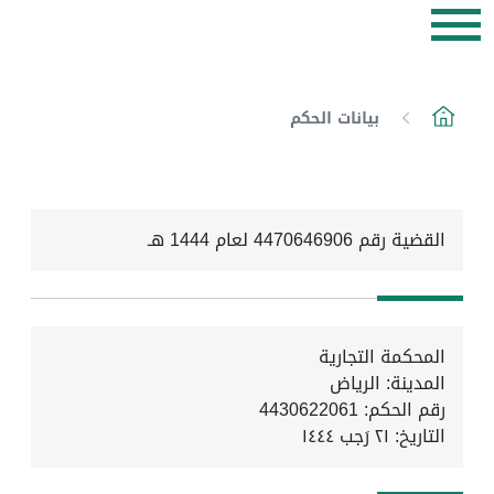
بيانات الحكم
القضية رقم 4470646906 لعام 1444 هـ
المحكمة التجارية
المدينة: الرياض
رقم الحكم: 4430622061
التاريخ:
٢١ رَجب ١٤٤٤