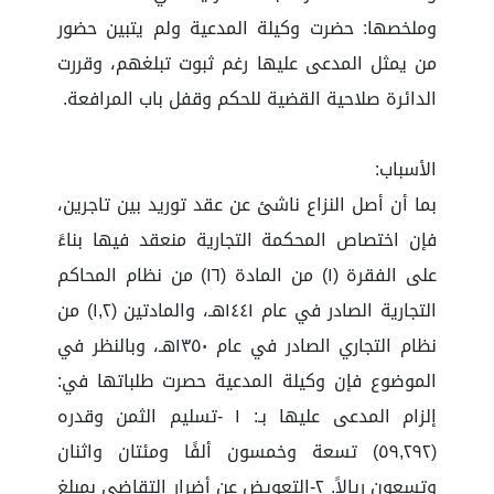
وملخصها: حضرت وكيلة المدعية ولم يتبين حضور
من يمثل المدعى عليها رغم ثبوت تبلغهم، وقررت
الدائرة صلاحية القضية للحكم وقفل باب المرافعة.
الأسباب:
بما أن أصل النزاع ناشئ عن عقد توريد بين تاجرين،
فإن اختصاص المحكمة التجارية منعقد فيها بناءً
على الفقرة (١) من المادة (١٦) من نظام المحاكم
التجارية الصادر في عام ١٤٤١هـ، والمادتين (١,٢) من
نظام التجاري الصادر في عام ١٣٥٠هـ، وبالنظر في
الموضوع فإن وكيلة المدعية حصرت طلباتها في:
إلزام المدعى عليها بـ: ١ -تسليم الثمن وقدره
(٥٩,٢٩٢) تسعة وخمسون ألفًا ومئتان واثنان
وتسعون ريالاً. ٢-التعويض عن أضرار التقاضي بمبلغ