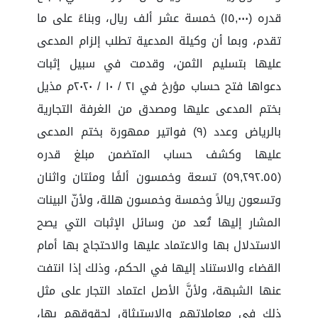
قدره (١٥,٠٠٠) خمسة عشر ألف ريال، وبناءً على ما
تقدم، وبما أن وكيلة المدعية تطلب إلزام المدعى
عليها بتسليم الثمن، وقدمت في سبيل إثبات
دعواها فتح حساب مؤرخ في ٢١ / ١٠ / ٢٠٢٠م مذيل
بختم المدعى عليها ومصدق من الغرفة التجارية
بالرياض وعدد (٩) فواتير ممهورة بختم المدعى
عليها وكشف حساب المتضمن مبلغ قدره
(٥٩,٢٩٢.٥٥) تسعة وخمسون ألفًا ومئتان واثنان
وتسعون ريالاً وخمسة وخمسون هللة، ولأنّ البينات
المشار إليها تُعد من وسائل الإثبات التي يصح
الاستدلال بها والاعتماد عليها والاحتجاج بها أمام
القضاء والاستناد إليها في الحكم، وذلك إذا انتفت
عنها الشبهة، ولأنَّ الأصل اعتماد التجار على مثل
ذلك في معاملاتهم والاستيثاق لحقوقهم بها،