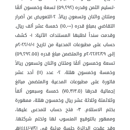
-تسليم الثمن وقدره (٥٩,٢٩٢) تسعة وخمسون ألفًا
ومئتان واثنان وتسعون ريالاً. ٢-التعويض عن أضرار
التقاضي بمبلغ قدره (١٥,٠٠٠) خمسة عشر ألف ريال.
وقدمت سنداً لطلبها المستندات الآتية: ١- كشف
حساب على مطبوعات المدعية من تاريخ ٢٠٢٢/٠١/٠١م
إلى ٢٠٢٢/١٢/٢٩م والمتضمن مبلغ قدره (٥٩,٢٩٢.٥٥)
تسعة وخمسون ألفًا ومئتان واثنان وتسعون ريالاً
وخمسة وخمسون هللة. ٢- عدد (١١) أحد عشر
فاتورة على مطبوعات المدعية والمتضمن مبالغ
إجمالية قدرها (٧٥,٣١٣.٥) خمسة وسبعون ألفاً
وثلاثمئة وثلاثة عشر ريال وخمسون هللة، ممهورة
بختم الاستلام. ٣- فتح حساب للمدعى عليها،
وممهور بالتوقيع المنسوب لها ولختم شركتها.
وقد عقدت الدائرة جلسة مرئية في ١٤٤٤/٠٧/٢١هـ