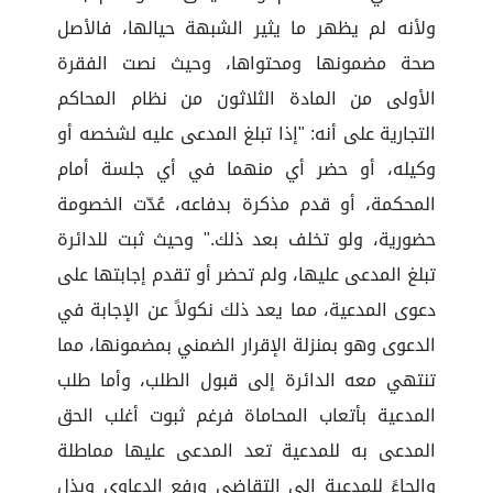
ولأنه لم يظهر ما يثير الشبهة حيالها، فالأصل
صحة مضمونها ومحتواها، وحيث نصت الفقرة
الأولى من المادة الثلاثون من نظام المحاكم
التجارية على أنه: "إذا تبلغ المدعى عليه لشخصه أو
وكيله، أو حضر أي منهما في أي جلسة أمام
المحكمة، أو قدم مذكرة بدفاعه، عُدّت الخصومة
حضورية، ولو تخلف بعد ذلك." وحيث ثبت للدائرة
تبلغ المدعى عليها، ولم تحضر أو تقدم إجابتها على
دعوى المدعية، مما يعد ذلك نكولاً عن الإجابة في
الدعوى وهو بمنزلة الإقرار الضمني بمضمونها، مما
تنتهي معه الدائرة إلى قبول الطلب، وأما طلب
المدعية بأتعاب المحاماة فرغم ثبوت أغلب الحق
المدعى به للمدعية تعد المدعى عليها مماطلة
وإلجاءً للمدعية إلى التقاضي ورفع الدعاوى وبذل