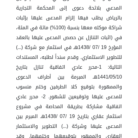
المدعي بلائحة دعوى إلى المحكمة التجارية
بالرياض يطلب فيها إلزام المدعى عليها بإثبات
شراكة موكله معها بنسبة (100%) مائة في المئة،
في (اثبات التنازل عن حصص المدعى عليها بالعقد
المؤرخ 19 /07 /1438هـ في استثمار مع شركة (...)
للتطوير الاستثماري. وقدم سنداً لطلبه، المستندات
التالية: 1-محرر عادي اتفاقية تنازل بتاريخ
1441/05/10هـ المبرمة بين أطراف الدعوى
والممهورة بتوقيع كلا الطرفين وختم منسوب
للمدعى عليها وتوقيعين للشهور. 2- محرر عادي
اتفاقية مشاركة بطريقة المحاصة في مشروع
استثمار عقاري بتاريخ 19 /07 /1438هـ المبرم بين
المدعى عليها وشركة (...) التطوير والاستثمار
العقاري والممهور بتوقيعهما وختمهما. وقد