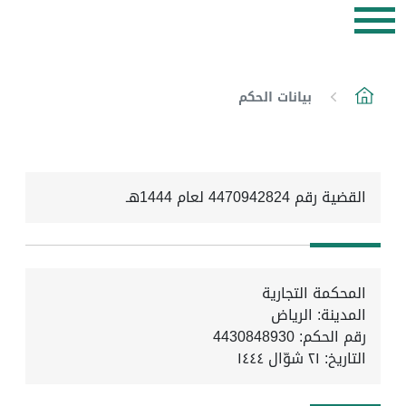
بيانات الحكم
القضية رقم 4470942824 لعام 1444هـ
المحكمة التجارية
المدينة: الرياض
رقم الحكم: 4430848930
التاريخ:
٢١ شوّال ١٤٤٤