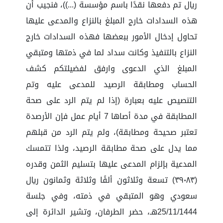
ريال تم دفعها نقدًا باسم مؤسسة (...))، فنجيب أن
هذه السدادات خارج المبلغ بالنزاع والمدعى عليها
تحاول إدخال الأمور ببعضها فهذه السدادات خارج
النزاع بالتنفيذ وكانت سداد لما في ذمتها ومتبقي
المبلغ الذي الدعوى وارفق لفضيلتكم كشف
الحساب ومطابقة الرصيد للمدعى عليه وتم
التنصيص عليه بعبارة (إذا لم يتم الرد على صحة
المطابقة في مدة أصاها 7 أيام عمل فإن الأرصدة
تعتبر صحيحة ومطابقة)، ولم يتم الرد من قبلهم
مما يدل على صحة مطابقة الرصيد، ولذا تتمسك
المدعية بإلزام المدعى عليها بتسليم الثمن وقدره
(٣٩٠٨٣) تسعة وثلاثون ألفًا وثلاثة وثمانون ريال
سعودي وهو المتبقي في ذمته، وفي جلسة
25/11/1444هـ، حضر الطرفان، وتشير الدائرة إلى