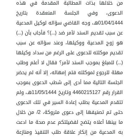
من خلالها بذات المطالبة المقدمة في هذه
الدعوى، وفي الجلسة المنعقدة بتاريخ
01/04/1444هـ، وجه القاضي سؤاله لوكيل المدعية
عن سبب تقديم السند لأمر ضد (...)؟ فأجاب بأن (...)
هو زوج المدعية ووكيلها، وعند سؤاله عن سبب
تقديم موكلته للدعوى على الرغم من سداد وكيلها
(...) للمبلغ بموجب السند لأمر؟ فقال لا أعلم وطلب
مهلة للرجوع لموكلته فتم إمهاله، إلا أنه لم يحضر
الجلسة التالية مما أدى إلى شطب الدعوى بموجب
القرار رقم 4460215127 وتاريخ 11/05/1444هـ، ولم
تتقدم المدعية بطلب إعادة السير في تلك الدعوى
حتى تم تصنيفها إلى دعوى متروكة، 2/ من خلال
ما بينها أعلاه يتضح لفضيلتكم عدم صحة ما ادعت
به المدعية من إنكار علاقة طلب التنفيذ ومنازعة