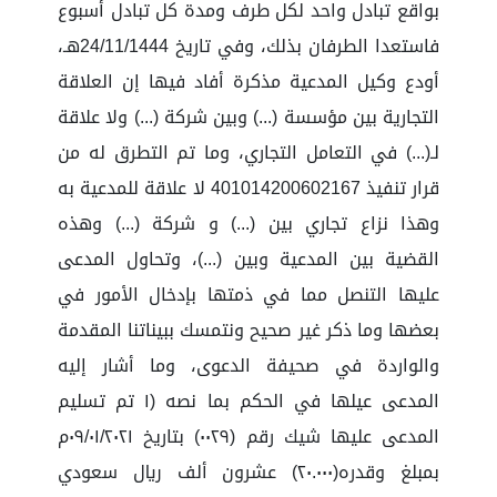
بواقع تبادل واحد لكل طرف ومدة كل تبادل أسبوع
فاستعدا الطرفان بذلك، وفي تاريخ 24/11/1444هـ،
أودع وكيل المدعية مذكرة أفاد فيها إن العلاقة
التجارية بين مؤسسة (...) وبين شركة (...) ولا علاقة
لـ(...) في التعامل التجاري، وما تم التطرق له من
قرار تنفيذ 401014200602167 لا علاقة للمدعية به
وهذا نزاع تجاري بين (...) و شركة (...) وهذه
القضية بين المدعية وبين (...)، وتحاول المدعى
عليها التنصل مما في ذمتها بإدخال الأمور في
بعضها وما ذكر غير صحيح ونتمسك ببيناتنا المقدمة
والواردة في صحيفة الدعوى، وما أشار إليه
المدعى عيلها في الحكم بما نصه (١ تم تسليم
المدعى عليها شيك رقم (٠٠٢٩) بتاريخ ٠٩/٠١/٢٠٢١م
بمبلغ وقدره(٢٠.٠٠٠) عشرون ألف ريال سعودي