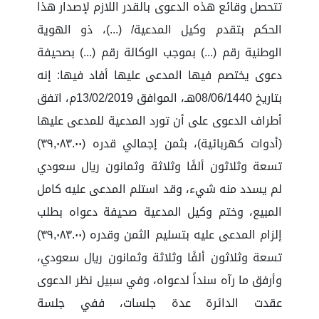
تتحصل وقائع هذه الدعوى بالقدر اللازم لإصدار هذا
الحكم بتقدم وكيل المدعية/ (...)، ذو الهوية
الوطنية رقم (...) بموجب الوكالة رقم (...) بصحيفة
دعوى يختصم فيها المدعى عليها أفاد فيها: إنه
بتاريخ 08/06/1440هـ، الموافق 13/02/2019م، اتفق
أطراف الدعوى على أن تورد المدعية للمدعى عليها
(أدوات كهربائية)، بثمن إجمالي قدره (٣٩,٠٨٣.٠٠)
تسعة وثلاثون ألفًا وثلاثة وثمانون ريال سعودي
لم يسدد منه شيء، وقد استلم المدعى عليه كامل
المبيع، وختم وكيل المدعية صحيفة دعواه بطلب
إلزام المدعى عليه بتسليم الثمن وقدره (٣٩,٠٨٣.٠٠)
تسعة وثلاثون ألفًا وثلاثة وثمانون ريال سعودي،
وأرفق ما رآه سنداً لدعواه، وفي سبيل نظر الدعوى
عقدت الدائرة عدة جلسات، ففي جلسة