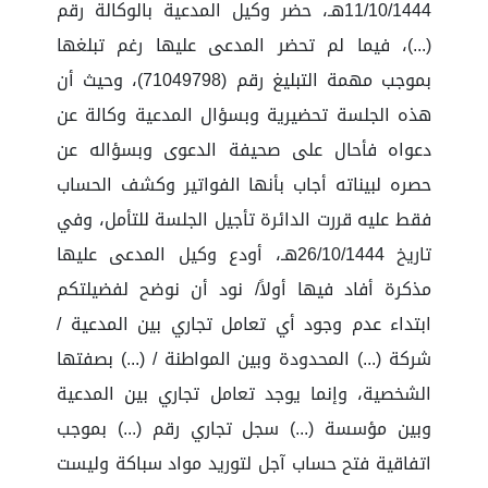
11/10/1444هـ، حضر وكيل المدعية بالوكالة رقم
(...)، فيما لم تحضر المدعى عليها رغم تبلغها
بموجب مهمة التبليغ رقم (71049798)، وحيث أن
هذه الجلسة تحضيرية وبسؤال المدعية وكالة عن
دعواه فأحال على صحيفة الدعوى وبسؤاله عن
حصره لبيناته أجاب بأنها الفواتير وكشف الحساب
فقط عليه قررت الدائرة تأجيل الجلسة للتأمل، وفي
تاريخ 26/10/1444هـ، أودع وكيل المدعى عليها
مذكرة أفاد فيها أولاً/ نود أن نوضح لفضيلتكم
ابتداء عدم وجود أي تعامل تجاري بين المدعية /
شركة (...) المحدودة وبين المواطنة / (...) بصفتها
الشخصية، وإنما يوجد تعامل تجاري بين المدعية
وبين مؤسسة (...) سجل تجاري رقم (...) بموجب
اتفاقية فتح حساب آجل لتوريد مواد سباكة وليست