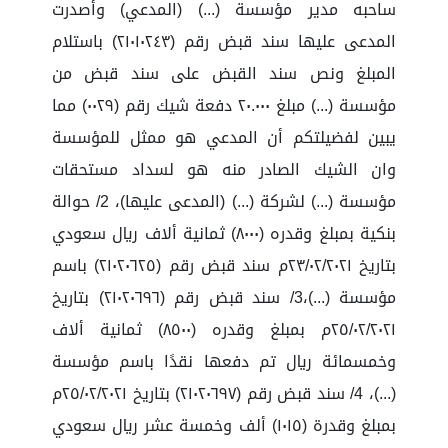
ساحبه مدير مؤسسة (...) (المدعي) وأصدرت
المدعى عليها سند قبض رقم (٢١٠١٠٢٤٣) باستلام
المبلغ ونص سند القبض على سند قبض من
مؤسسة (...) مبلغ ٢٠.٠٠٠ دفعة شيك رقم (٠٠٢٩) مما
يبين لفضيلتكم أن المدعي هو ممثل للمؤسسة
وان الشيك الصادر منه هو لسداد مستحقات
مؤسسة (...) لشركة (...) (المدعى عليها)، 2/ حوالة
بنكية بمبلغ وقدره (٨٠٠٠) ثمانية ألاف ريال سعودي
بتاريخ ٢٣/٠٢/٢٠٢١م سند قبض رقم (٢١٠٢٠٦٢٥) باسم
مؤسسة (...)،3/ سند قبض رقم (٢١٠٢٠٦٩٦) بتاريخ
٢٥/٠٢/٢٠٢١م بمبلغ وقدره (٨٥٠٠) ثمانية ألاف
وخمسمائة ريال تم دفعها نقدًا باسم مؤسسة
(...)، 4/ سند قبض رقم (٢١٠٢٠٦٩٧) بتاريخ ٢٥/٠٢/٢٠٢١م
بمبلغ وقدرة (١٠١٥) ألف وخمسة عشر ريال سعودي