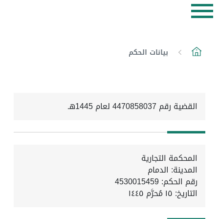
بيانات الحكم
القضية رقم 4470858037 لعام 1445هـ
المحكمة التجارية
المدينة: الدمام
رقم الحكم: 4530015459
التاريخ:
١٥ مُحرَّم ١٤٤٥