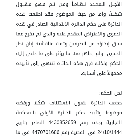
الأجــل الـمحـدد نـظـامـاً ومـن ثـم فـهو مـقبـول
شكـلاً، وأما من حيث الموضوع فقد اطلعت هذه
الدائرة على حكم الدائرة الابتدائية الصادر في هذه
الدعوى والاعتراض المقدم عليه والذي لم يخرج عما
سبق إبداؤه من الطرفين وتمت مناقشته إبان نظر
الدعوى، ولم يظهر منه ما يؤثر على ما خلص إليه
الحكم ولذلك فإن هذه الدائرة تنتهي إلى تأييده
محمولاً على أسبابه.
نص الحكم:
حكمت الدائرة بقبول الاستئناف شكلا ورفضه
موضوعا وتأييد حكم الدائرة الأولى بالمحكمة
التجارية بجدة رقم 4430852659 الصادر بتاريخ
24/10/1444 في القضية رقم 4470701686 في ما