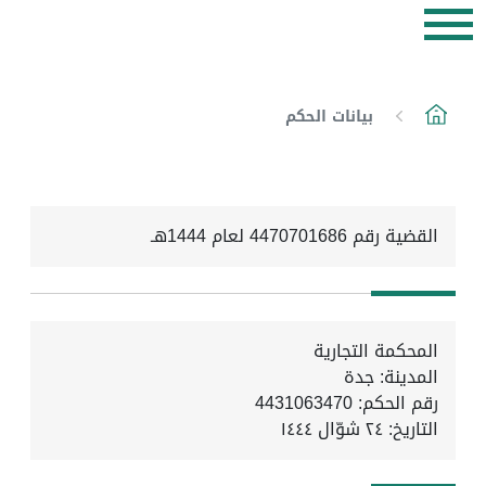
بيانات الحكم
القضية رقم 4470701686 لعام 1444هـ
المحكمة التجارية
المدينة: جدة
رقم الحكم: 4431063470
التاريخ:
٢٤ شوّال ١٤٤٤