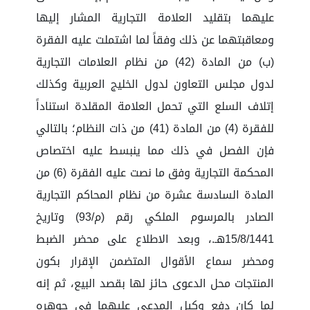
عليهما بتقليد العلامة التجارية المشار إليها
ومعاقبتهما عن ذلك وفقاً لما اشتملت عليه الفقرة
(ب) من المادة (42) من نظام العلامات التجارية
لدول مجلس التعاون لدول الخليج العربية وكذلك
إتلاف السلع التي تحمل العلامة المقلدة استناداً
للفقرة (4) من المادة (41) من ذات النظام؛ بالتالي
فإن الفصل في ذلك مما ينبسط عليه اختصاص
المحكمة التجارية وفق ما نصت عليه الفقرة (6) من
المادة السادسة عشرة من نظام المحاكم التجارية
الصادر بالمرسوم الملكي رقم (م/93) وتاريخ
15/8/1441هـ.، وبعد الاطلاع على محضر الضبط
ومحضر سماع الأقوال المتضمن الإقرار بكون
المنتجات محل الدعوى حائز لها بقصد البيع، ثم إنه
لما كان دفع وكيل المدعى عليهما في جوهره