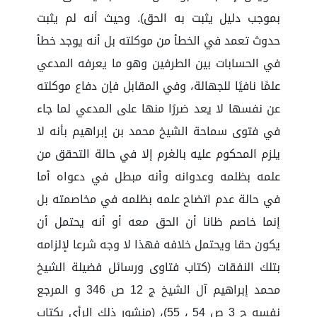
بموجب دليل يثبت به الحق). وحيث أنه لم يثبت
حدوث تعمد في الخطأ من موكلته بل أنه يوجد خطأ
في الحسابات بين الطرفين وهو ما يعرفه المدعي
علمًا نافيًا للجهالة، وفي المقابل فإن دفاع موكلته
عن نفسها لا يعد ضررًا منها على المدعي لما جاء
في فتوى سماحة الشيخ محمد بن إبراهيم بأنه لا
يلزم المحكوم عليه بالغرم إلا في حالة التحقق من
علمه بظلمه وعدوانه وأنه مبطل في دعواه أما
في حالة عدم اتضاح علمه بظلمه في مخاصمته بل
إنما خاصم ظانا أن الحق معه أو أنه يحتمل أن
يكون حقا ويحتمل خلافه فهذا لا وجه شرعا لإلزامه
بتلك النفقات (كتاب فتاوى ورسائل فضيلة الشيخ
محمد إبراهيم آل الشيخ ج 12 ص 346 و المرجع
نفسه ج 3 ص 54 ، 55)، (منشور ذلك الرأي بكتاب