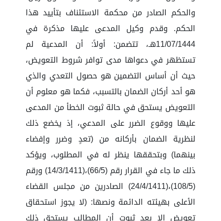
والحكم الصادر من محكمة الاستئناف بتأييد هذا
الحكم. وقدم وكيل المدعى عليها مذكرة في
11/07/1444هـ، تتضمن: أولاً: أن المدعية لم
تستظهر في دعواها مدى توافر شروط التعويض،
حيث أن أساس التضمين هو حصول التعدي والذي
هو أحد أركان الضمان بالتسبب، فكما هو معلوم أن
التعويض يستحق في حالة ثبوت الخطأ من المدعى
عليها ووقوع الضرر على المدعي، إذ يخضع ذلك
لنظرية الضمان بأركانه من (تعدٍ وضرر وإفضاء
بينهما) وبتحققها ينظر له في المطلوب، ويؤكد
ذلك ما جاء في القرار رقم (66/5)،(14/3/1411) ورقم
(108/5)،(24/4/1411) الصادرين من مجلس القضاء
الأعلى بهيئته الدائمة ونصها: (لا يجوز استحقاق
تعويض إلا بعد ثبوت أن المطالب يستحق ذلك