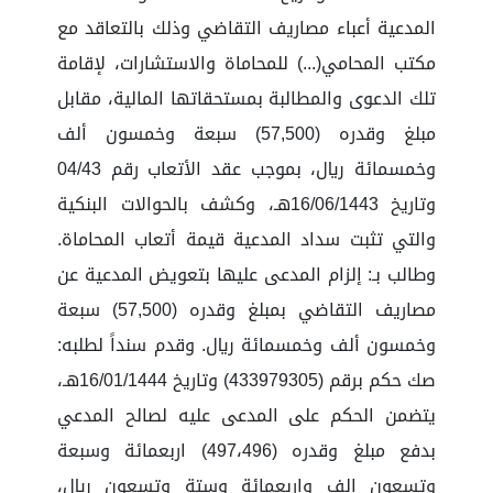
المدعية أعباء مصاريف التقاضي وذلك بالتعاقد مع
مكتب المحامي(...) للمحاماة والاستشارات، لإقامة
تلك الدعوى والمطالبة بمستحقاتها المالية، مقابل
مبلغ وقدره (57,500) سبعة وخمسون ألف
وخمسمائة ريال، بموجب عقد الأتعاب رقم 04/43
وتاريخ 16/06/1443هـ، وكشف بالحوالات البنكية
والتي تثبت سداد المدعية قيمة أتعاب المحاماة.
وطالب بـ: إلزام المدعى عليها بتعويض المدعية عن
مصاريف التقاضي بمبلغ وقدره (57,500) سبعة
وخمسون ألف وخمسمائة ريال. وقدم سنداً لطلبه:
صك حكم برقم (433979305) وتاريخ 16/01/1444هـ،
يتضمن الحكم على المدعى عليه لصالح المدعي
بدفع مبلغ وقدره (497،496) اربعمائة وسبعة
وتسعون الف واربعمائة وستة وتسعون ريال،