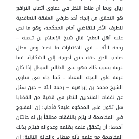
ريال. وبما أن مناط النظر في دعاوى أتعاب الترافع
هو التحقق من إلجاء أحد طرفي العلاقة التعاقدية
للطرف الآخر للتقاضي أمام المحكمة، وهو ما نص
عليه أهل العلم؛ قال شيخ الإسلام بن تيمية –
رحمه الله – في الاختيارات ما نصه: ومن مطل
صاحب الحق حقه حتى أحوجه إلى الشكاية، فما
غرمه بسبب ذلك فهو على الظالم المبطل إذا كان
غرمه على الوجه المعتاد ، كما جاء في فتاوى
الشيخ محمد بن إبراهيم – رحمه الله – حين سئل
عن نفقات المنتدبين للنظر في قضية من القضايا
هل تكون على المحكوم عليه؟ فأجاب: إن المفلوج
في المخاصمة لا يلزم بالنفقات مطلقاً بل له حالتان
أحدها: أن يتحقق علمه بظلمه وعدوانه فيلزم بذلك
المخاصمة مع علمه بأنه مبطل. والحالة الثانية: أن