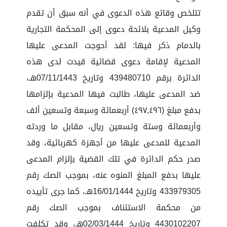
تتلخص وقائع هذه الدعوى في أنه سبق أن تقدم
وكيل المدعية بلائحة دعوى إلى المحكمة التجارية
بالدمام ذكر فيها: لقد أحوجت المدعى عليها
المدعية لإقامة دعوى قضائية قيدت لدى هذه
الدائرة برقم 439480710 وتاريخ 07/11/1443هـ،
ضد المدعى عليها، طالبت فيها المدعية بإلزامها
بدفع مبلغ (٤٩٧,٤٩٦) أربعمائة وسبعة وتسعين ألف
وأربعمائة وستة وتسعين ريال، مقابل ما وردته
المدعية للمدعى عليها من أجهزة كهربائية، وقد
صدر حكم الدائرة في تلك القضية بإلزام المدعى
عليها بدفع المبلغ المنوه عنه، بموجب الصك رقم
433979305 وتاريخ 16/01/1444هـ، كما جرى تأييده
من محكمة الاستئناف بموجب الصك رقم
4430102207 وتاريخ 02/03/1444هـ، وقد تكلفت