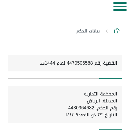
بيانات الحكم
القضية رقم 4470506588 لعام 1444هـ
المحكمة التجارية
المدينة: الرياض
رقم الحكم: 4430964682
التاريخ:
٢٣ ذو القِعدة ١٤٤٤