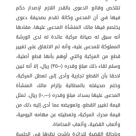
تتلخص وقائع الدعوى بالقدر اللازم لإصدار حكم
فيها في أن المدعي وكالة تقدم بصحيفة دعوى
يختصم فيها مالك المنشأة المدعى عليها، مفادها
أنه سبق له صيانة مركبة عائدة له لدى الورشة
المملوكة للمدعى عليه، وأنه تم الاتفاق على تغيير
قطع من المركبة والتي أوهم بأنها قطع أصلية،
وسلم لقاء ذلك مبلغ وقدره (٣٥٠٠) ريال، إلا أنه تبين
لاحقا بأن القطع تجارية وأدى إلى تعطل المركبة،
وختم صحيفته بالمطالبة بإلزام مالك المنشأة
المدعى عليها بسداد مبلغ وقدره (١٠,٠٠٠) ريال، تمثل
قيمة تغيير القطع، وتعويضه عما أدى إليه ذلك من
قيمة محرك المركبة، وتعطيله عن مهامه اليومية،
وأتعاب القضية، وأتعاب المحاماة.
وبإحالة القضية للدائرة باشرت نظرها في الجلسة