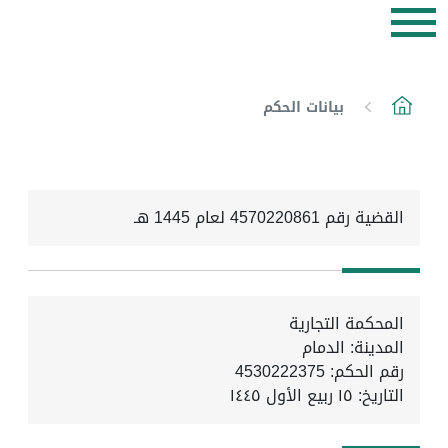
بيانات الحكم
القضية رقم 4570220861 لعام 1445 هـ
المحكمة التجارية
المدينة: الدمام
رقم الحكم: 4530222375
التاريخ:
١٥ ربيع الأول ١٤٤٥