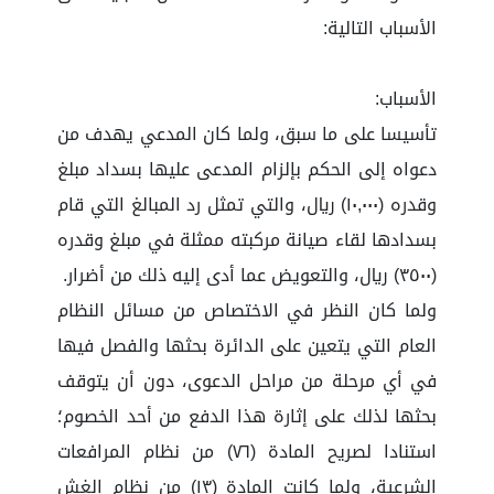
الأسباب التالية:
الأسباب:
تأسيسا على ما سبق، ولما كان المدعي يهدف من
دعواه إلى الحكم بإلزام المدعى عليها بسداد مبلغ
وقدره (١٠,٠٠٠) ريال، والتي تمثل رد المبالغ التي قام
بسدادها لقاء صيانة مركبته ممثلة في مبلغ وقدره
(٣٥٠٠) ريال، والتعويض عما أدى إليه ذلك من أضرار.
ولما كان النظر في الاختصاص من مسائل النظام
العام التي يتعين على الدائرة بحثها والفصل فيها
في أي مرحلة من مراحل الدعوى، دون أن يتوقف
بحثها لذلك على إثارة هذا الدفع من أحد الخصوم؛
استنادا لصريح المادة (٧٦) من نظام المرافعات
الشرعية، ولما كانت المادة (١٣) من نظام الغش