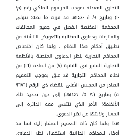
التجاري المعدلة بموجب المرسوم الملكي رقم (م/
١٠) وتاريخ ٩/ ١/ ١٤٤٠هـ قد قررت ما نصه: تتولى
المحكمة المختصة الفصل في جميع المخالفات
والمنازعات ودعاوى المطالبة بالتعويض الناشئة من
تطبيق أحكام هذا النظام ، ولما كان اختصاص
المحاكم التجارية بنظر الدعاوى المتصلة بالأنظمة
التجارية المقرر في الفقرة (٧) من المادة (١٦) من
نظام المحاكم التجارية قد علق بموجب التعميم
الصادر من المجلس الأعلى للقضاء ذي الرقم (١٦٧٦/
ت) وتاريخ (٢/ ٥/ ١٤٤٢هـ) إلى حين تحديد تلك
الأنظمة؛ الأمر الذي تنتهي معه الدائرة إلى
انحسار ولايتها عن نظر الدعوى.
هذا ولما كان ذات التعميم المشار إليه آنفا قد
أوكل للمحاكم الجزائية استكمال نظر الدعاوى