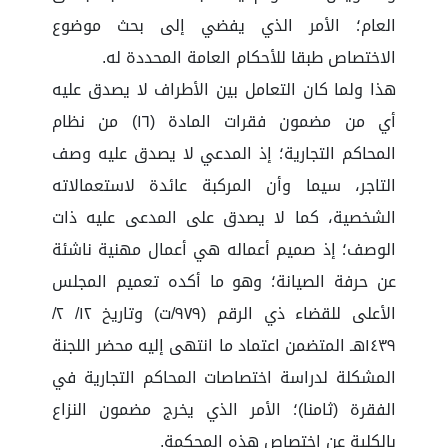
العام؛ الأمر الذي يفضي إلى بحث موضوع
الاختصاص طبقا للأحكام العامة المحددة له.
هذا ولما كان التعامل بين الأطراف لا يصدق عليه
أي من مضمون فقرات المادة (١٦) من نظام
المحاكم التجارية؛ إذ المدعي لا يصدق عليه وصف
التاجر، سيما وأن المركبة عائدة لاستعمالاته
الشخصية، كما لا يصدق على المدعى عليه ذات
الوصف؛ إذ صميم أعماله هي أعمال مهنية ناشئة
عن حرفة الصيانة؛ وهو ما أكده تعميم المجلس
الأعلى للقضاء ذي الرقم (٩٧٩/ت) وتاريخ ١٢/ ٢/
١٤٣٩هـ المتضمن اعتماد ما انتهى إليه محضر اللجنة
المشكلة لدراسة اختصاصات المحاكم التجارية في
الفقرة (ثامنا)؛ الأمر الذي يخرج مضمون النزاع
بالكلية عن اختصاص هذه المحكمة.