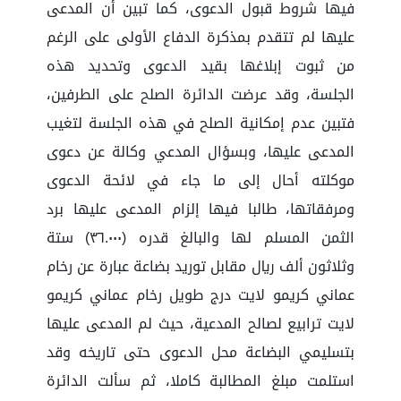
فيها شروط قبول الدعوى، كما تبين أن المدعى
عليها لم تتقدم بمذكرة الدفاع الأولى على الرغم
من ثبوت إبلاغها بقيد الدعوى وتحديد هذه
الجلسة، وقد عرضت الدائرة الصلح على الطرفين،
فتبين عدم إمكانية الصلح في هذه الجلسة لتغيب
المدعى عليها، وبسؤال المدعي وكالة عن دعوى
موكلته أحال إلى ما جاء في لائحة الدعوى
ومرفقاتها، طالبا فيها إلزام المدعى عليها برد
الثمن المسلم لها والبالغ قدره (٣٦.٠٠٠) ستة
وثلاثون ألف ريال مقابل توريد بضاعة عبارة عن رخام
عماني كريمو لايت درج طويل رخام عماني كريمو
لايت ترابيع لصالح المدعية، حيث لم المدعى عليها
بتسليمي البضاعة محل الدعوى حتى تاريخه وقد
استلمت مبلغ المطالبة كاملا، ثم سألت الدائرة