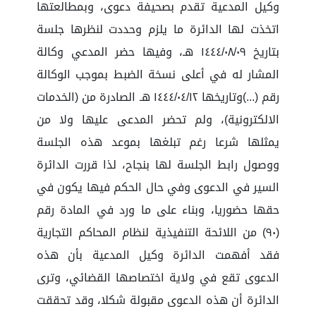
وكيل المدعية تقدم بصحيفة دعوى، وبمطالعتها
اتخذت لها الدائرة ما يلزم وحددت لنظرها جلسة
بتاريخ ١٤٤٤/٠٨/٠٩ هـ، وفيها حضر المدعي وكالة
المشار له في أعلى نسخة الضبط بموجب الوكالة
رقم (...)وتاريخها ١٤٤٤/٠٤/١٢ هـ الصادرة من (الخدمات
الالكترونية)، ولم تحضر المدعى عليها ولا من
يمثلها شرعا رغم تبلغها بموعد هذه الجلسة
ووصول رابط الجلسة لها بنجاح، لذا قررت الدائرة
السير في الدعوى وفي حال الحكم فيها يكون في
حقها حضوريا، وبناء على ما ورد في المادة رقم
(٩٠) من اللائحة التنفيذية لنظام المحاكم التجارية
فقد أفهمت الدائرة وكيل المدعية بأن هذه
الدعوى تقع في ولاية اختصاصها القضائي، وترى
الدائرة أن هذه الدعوى مقبولة شكلا، وقد تحققت