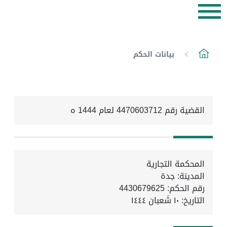
بيانات الحكم
القضية رقم 4470603712 لعام 1444 ه
المحكمة التجارية
المدينة: جدة
رقم الحكم: 4430679625
التاريخ:
١٠ شَعبان ١٤٤٤