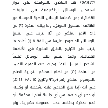
٢٥/٢/١٤٣٩ هـ، القاضي بالموافقة على جواز
استعمال الوسائل الإلكترونية في التبليغات
القضائية ومن ضمنها الرسائل النصية المرسلة عبر
الهاتف المحمول الموثق، وما بينته الفقرة (٢) من
ذات الأمر الملكي من أنّه يترتب على التبليغ
بالوسائل المنصوص عليها في الفقرة (١) أعلاه ما
يترتب على التبليغ بالطرق المقررة في الأنظمة
القضائية، ويُعد التبليغ بتلك الوسائل تبليغاً
للشخص المرسل إليه". وحيث نصت الفقرة الأولى
من المادة (٣٠) من نظام المحاكم التجارية الصادر
بالمرسوم الملكي رقم (م/٩٣ وتاريخ ١٥ / ٠٨/ ١٤٤١هـ)
على أنه (إذا تبلغ المدعى عليه لشخصه أو وكيله،
أو حضر أي منهما في أي جلسة أمام المحكمة، أو
قدم مذكرة بدفاعه، عدت الخصومة حضورية، ولو