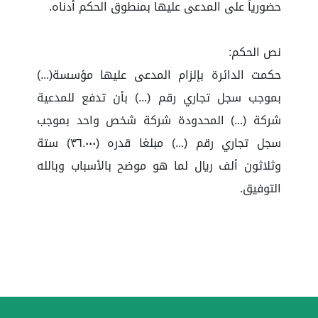
حضورياً على المدعى عليها بمنطوق الحكم أدناه.
نص الحكم:
حكمت الدائرة بإلزام المدعى عليها مؤسسة(...)
بموجب سجل تجاري رقم (...) بأن تدفع للمدعية
شركة (...) المحدودة شركة شخص واحد بموجب
سجل تجاري رقم (...) مبلغا قدره (٣٦.٠٠٠) ستة
وثلاثون ألف ريال لما هو موضح بالأسباب وبالله
التوفيق.