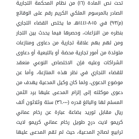
تحت نص المادة (١٦) من نظام المحكمة التجارية
الصادر بالمرسوم الملكي الكريم رقم على الوقائع
(م/٩٣) في ١٥-٨-١٤٤١هـ ما يختص القضاء التجاري
بنظره من النزاعات، وحصرها فيما يحدث بين التجار
ومن لهم بهم علاقة تجارية من دعاوى ومنازعات
متولدة من أمور تجارية محضة أو بالتبعية أو دعاوى
الشراكات وعليه فإن الاختصاص النوعي منعقد
للقضاء التجاري في نظر هذه المنازعة، وأما عن
موضوع الدعوى، ولما كان وكيل المدعية يهدف من
دعوى موكلته إلى إلزام المدعى عليها برد الثمن
المسلم لها والبالغ قدره (٣٦.٠٠٠) ستة وثلاثون ألف
ريال مقابل توريد بضاعة عبارة عن رخام عماني
كريمو لايت درج طويل رخام عماني كريمو لايت
ترابيع لصالح المدعية، حيث لم تقم المدعى عليها