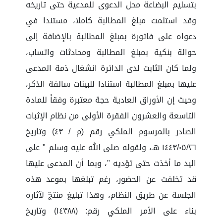
بتسليم البضاعة محل الدعوى للمدعية حتى تاريخه
وقد استلمت مبلغ المطالبة كاملا، مستندا في
دعواه على فاتورة بمبلغ المطالبة بالإضافة إلى
حوالة بنكية بمبلغ المطالبة ومحادثات واتساب،
ولما كان الثابت لدى الدائرة انشغال ذمة المدعى
عليها بمبلغ المطالبة استنادا للبينات سالفة الذكر،
وحيث إن الأوراق العادية حجة معتبرة وفقاً للمادة
التاسعة والعشرون الفقرة الأولى من نظام الإثبات
الصادر بالمرسوم الملكي رقم (م / ٤٣) وتاريخ
١٤٤٣/٠٥/٢٦ هـ، ولقوله صلى الله عليه وسلم " على
اليد ما أخذت حتى تؤديه "، وبما أن المدعى عليها
قد تخلفت عن الحضور، رغم تبلغها بموعد هذه
الجلسة عن طريق النظام، وهذا تبليغ منتجٌ لآثاره
بناء على الأمر الملكي رقم: (١٤٣٨٨) وتاريخ