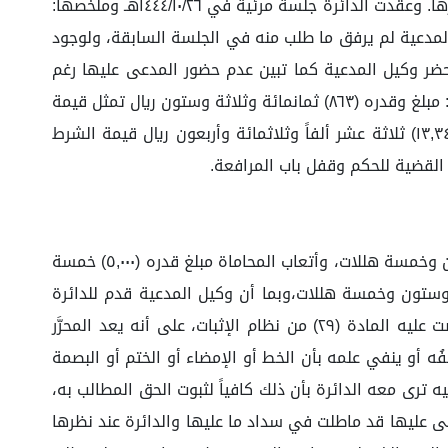
الرغم من ثبوت إبلاغها بقيد الدعوى وتحديد هذه الجلسة، وبسؤال وكيل المدعية عن تحديد أركان التعويض طلب مهلة لإحضارها. وعقدت الدائرة جلسة مرئية في ١٤٤٤/١٠/٢٦هـ وملخصها:
المدعية لم يرفق ما طلب منه في الجلسة السابقة، ولوجود
إرفاق المذكرة فاستعد بذلك. وعقدت الدائرة جلسة مرئية في ١٤٤٤/١٢/٣٠هـ وملخصها: حضر وكيل المدعية كما تبين عدم حضور المدعى عليها رغم
ثبوت تبلغها، وتشير الدائرة إلى اطلاعها على المذكرة التي قدمها وكيل المدعية والذي انتهى إلى حصر الأضرار كالآتي: أولاً: مبلغ وقدره (٨٦٣) ثمانمائة وثلاثة وستون ريال تمثل قيمة
إصلاحات. ثانياً: مبلغ قدره (٣,٧٣٧) ثلاث آلاف وسبعمائة وسبعة وثلاثون ريال تمثل رسوم سحب السيارات، ثالثاً: مبلغ قدره (١٣,٣٤٠) ثلاثة عشر ألفاً وثلاثمائة وأربعون ريال قيمة الشرط
وقد حصر وكيل المدعية طلباته في إلزام المدعى عليها بسداد مبلغ قدره (١٧,٩٤٠,٥) سبعة عشر ألفاً وثلاثمائة وخمسة وستون وخمسة هللات، وأتعاب المحاماة مبلغ قدره (٥,٠٠٠) خمسة
غ قدره (١٧,٩٤٠,٥) سبعة عشر ألفاً وثلاثمائة وخمسة وستون وخمسة هللات،وبما أن وكيل المدعية قدم للدائرة
العقد ومحاضر تسليم السيارات ممهورة بتوقيع من قبل المدعى عليها، وحيث يعد حجة على المدعى عليها بناءً على ما نصت عليه المادة (٢٩) من نظام الإثبات، على أنه يعد المحرَّر
ه أو ينفي علمه بأن الخط أو الإمضاء أو الختم أو البصمة
ترى معه الدائرة بأن ذلك كافياً لثبوت الحق المطالب به،
المحاماة مبلغ قدره (٥,٠٠٠) خمسة آلاف ريال، وبما أن المدعى عليها قد ماطلت في سداد ما عليها والدائرة عند نظرها