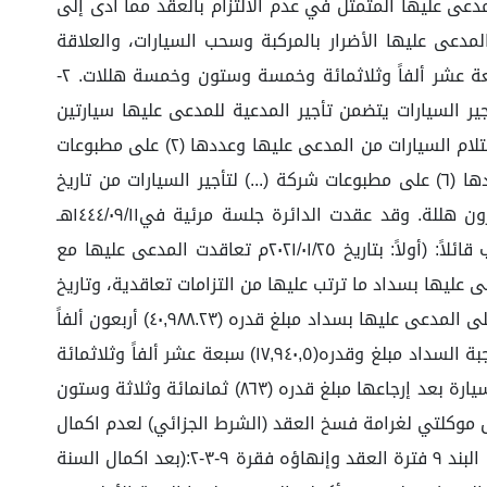
ا وتسعمائة وأربعون ريال سعودي لم تسدد منها شيء، ونشأ بسبب هذه العلاقة التجارية: ١- خطأ المدعى عليها المتمثل في عدم الالتزام بالعقد مما أدى إلى
دعى عليها الأضرار بالمركبة وسحب السيارات، والعلاقة
السببية بين الخطأ والضرر (عدم التزام المدعى عليها). وطالب بـإلزام المدعى عليها بالآتي: ١-سداد مبلغ قدره (١٧,٩٤٠,٥) سبعة عشر ألفاً وثلاثمائة وخمسة وستون وخمسة هللات. ٢-
به المستندات الآتية:١- عقد على مطبوعات شركة (...)لتأجير السيارات يتضمن تأجير المدعية للمدعى عليها سيارتين
بتاريخ ١٤٤٢/٠٦/١٢هـ الموافق ٢٠٢١/٠١/٢٥م ممهور بتوقيع وختم المدعى عليها شركة (...) للسفر والسياحة. ٢- مجموعة محاضر استلام السيارات من المدعى عليها وعددها (٢) على مطبوعات
شركة (...) لتأجير السيارات من تاريخ ٢٠٢١/٠٨/٢٩م حتى تاريخ ٢٠٢٢/١٠/٣١م ممهور بتوقيع أطراف الدعوى. ٣- مجموعة فواتير عددها (٦) على مطبوعات شركة (...) لتأجير السيارات من تاريخ
٢٠٢١/١١/١م حتى تاريخ ٢٠٢٣/٠١/٠٩م بمبلغ إجمالي قدره (٤٠,٩٨٨.٢٣) أربعون ألفاً وتسعمائة وثمانية وثمانون ألفاً وثلاثة وعشرون هللة. وقد عقدت الدائرة جلسة مرئية في١٤٤٤/٠٩/١١هـ
وملخصها: حضر وكيل المدعية كما تبين عدم حضور المدعى عليها رغم ثبوت تبلغها، وبسؤال وكيل المدعية عن الدعوى أجاب قائلاً: (أولاً: بتاريخ ٢٠٢١/٠١/٢٥م تعاقدت المدعى عليها مع
عى عليها بسداد ما ترتب عليها من التزامات تعاقدية، وتاريخ
نشوء الحق بتاريخ صدور فاتورة شهر يوليو ٢٠٢٢م، علماً بأن الدائرة العاشرة بالمحكمة التجارية بجدة كانت قد أصدرت حكمها على المدعى عليها بسداد مبلغ قدره (٤٠,٩٨٨.٢٣) أربعون ألفاً
وتسعمائة وثمانية وثمانون ألفاً وثلاثة وعشرون هللة وذلك عن بند الإيجار إلا أنه تبقى في ذمتها مستحقات مالية أخرى واجبة السداد مبلغ وقدره(١٧,٩٤٠,٥) سبعة عشر ألفاً وثلاثمائة
وخمسة وستون وخمسة هللات، وغرامة فسخ العقد مبلغ قدره(١٣,٣٤٠) ثلاثة عشر ألفاً وثلاثمائة وأربعون ريال، وقيمة إصلاح سيارة بعد إرجاعها مبلغ قدره (٨٦٣) ثمانمائة وثلاثة وستون
. ثانياً: أن استحقاق موكلتي لغرامة فسخ العقد (الشرط الجزائي) لعدم اكمال
المدعى عليها المدة التعاقدية المتفق عليها والبالغة ثلاث سنوات منصوص عليه في العقد المبرم بين الطرفين، فقد جاء في البند ٩ فترة العقد وإنهاؤه فقرة ٩-٣-٢:(بعد اكمال السنة