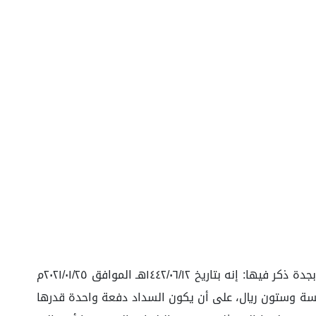
تتلخص وقائع هذه الدعوى في أنه سبق أن تقدم وكيل المدعية الموضحة بياناتها أعلاه بلائحة دعوى إلى المحكمة التجارية بجدة ذكر فيها: إنه بتاريخ ١٤٤٢/٠٦/١٢هـ الموافق ٢٠٢١/٠١/٢٥م
 بثمن إجمالي قدره (١٧,٣٦٥) سبعة عشر ألفًا وثلاثمائة وخمسة وستون ريال، على أن يكون السداد دفعة واحدة قدرها