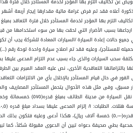
تعويض عن تكاليف التزم بها المؤجر لخدمة المستأجر خلال فترة هذا
لمذكورة أعلاه فقد تم فرض غرامة مالية مقدارها إيجار أربعة أشهر 
ارجاعها بسبب الأضرار التي لحقت بها من سوء استخدامها من قبل
فترة العقد وإنهاؤه فقرة (٩-٥) ما يلي:(في جميع حالات إعادة السيارة /السيارات المع
لتكلفة سحب السيارات والذى جاء بسبب عدم التزام المدعى عليها بس
ى الفور في حال قيام المستأجر بالإخلال بأي من الالتزامات التعاق
عار مسبق، وفى مثل هذه الأحوال يتحمل المستأجر المصاريف والم
سحب السيارتين لوحة رقم (...) وسيارة
هللات. ٢-إلزام المدعى عليها بسداد أتعاب المحاماة مبلغ قدره(٥,٠٠٠) خمسة آلاف ريال)،
 المدعية بطي صحيفة دعواه تبين أن الدعوى مقبولة شكلاً، كما ت