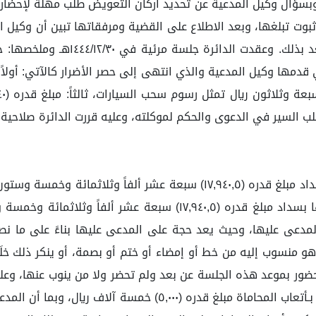
بوت تبلغها، وبعد الاطلاع على القضية ومرفقاتها تبين أن وكيل 
خلل تقني فطلبت منه الدائرة إعادة 
آلاف ريال، وبما أن وكيل المدعية طلب إلزام المدعى عليها بسداد مبل
هو منسوب إليه من خط أو إمضاء أو ختم أو بصمة، أو ينكر ذلك خلَفُ
ضور بموعد هذه الجلسة عن بعد ولم تحضر ولا من ينوب عنها، وعليه 
مما تنتهي معه الدائرة إلى قبول الطلب. وأما عن مطالبته بـأتعاب 