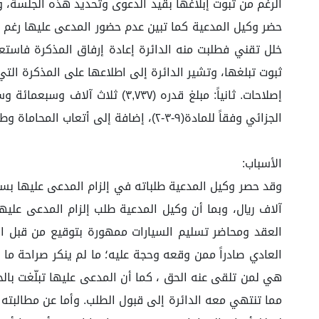
حضر وكيل المدعية كما تبين عدم حضور المدعى عليها رغم ث
الجزائي وفقاً للمادة(٩-٣-٢)، إضافة إلى أتعاب المحاماة وطلب السير في الدعوى والحكم لموكلته، وعليه قررت الدائرة صلاحية القضية للحكم وقفل باب المرافعة.
الأسباب:
العادي صادراً ممن وقعه وحجة عليه؛ ما لم ينكر صراحة ما 
هي لمن تلقى عنه الحق ، كما أن المدعى عليها تبلّغت بالح