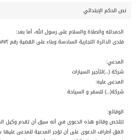
نص الحكم الإبتدائي
الحمدلله والصلاة والسلام على رسول الله، أما بعد:
فلدى الدائرة التجارية السادسة وبناء على القضية رقم ٤٤٧٠٨٣٨٨٧٢ لعام ١٤٤٤هـ
المدعي:
شركة (...)لتأجير السيارات
المدعى عليه:
شركة(...) للسفر و السياحة
الوقائع: