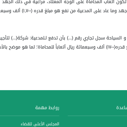
 تكون أتعاب المحاماة على الوجه المعتاد، مراعية في ذلك الجه
غ قدره (١,٧٠٠) ألف وسبعمائة ريال، مما تنتهي معه الدائرة إلى قبول الطلب جزئياً.
م على نبينا محمد.
ساعدة
روابط مهمة
المجلس الأعلى للقضاء