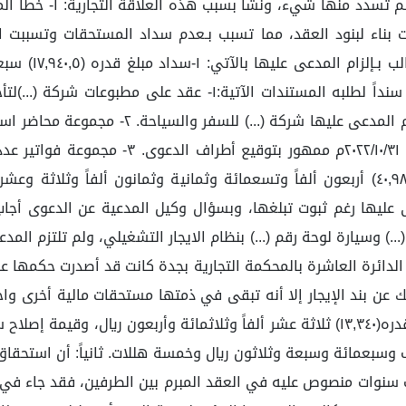
(١٧,٩٤٠) سبعة عشر ألفً
اء لبنود العقد، مما تسبب بـعدم سداد المستحقات وتسببت الم
أتعاب المحاماة مبلغ قدره (٥,٠٠٠) خمسة آلاف ريال. وقدم سنداً لطل
..) وسيارة لوحة رقم (...) بنظام الايجار التشغيلي، ولم تلتزم المد
ب السيارتين مبلغ قدره(٣,٧٣٧.٥) ثلاثة آلاف وسبعمائة وسبعة وثلاثون ريال وخمسة هللات