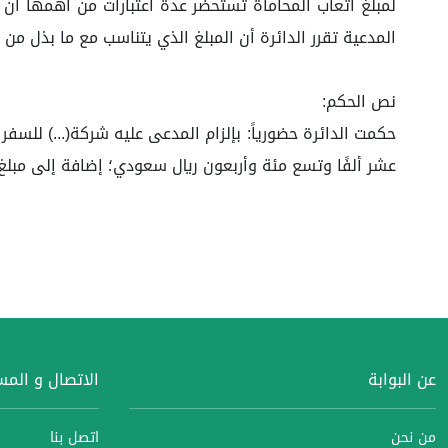
لمبلغ أتعاب المحاماة تستحضر عدة اعتبارات من أهمها أن
المدعية تقرر الدائرة أن المبلغ الذي يتناسب مع ما بذل من جهد وما عاد على المدعية من نفع هو مبل
نص الحكم:
عشر ألفًا وتسع مئة وأربعون ريال سعودي؛ إضافة إلى مبلغ قدره(١٧٠٠) ألف وسبعمائة ريال أتعاباً للمحاماة؛ لما هو موضح بالأسباب وبالله التوفيق وصلى الله وسل
عن البوابة
الاتصال و الم
من نحن
اتصل بنا