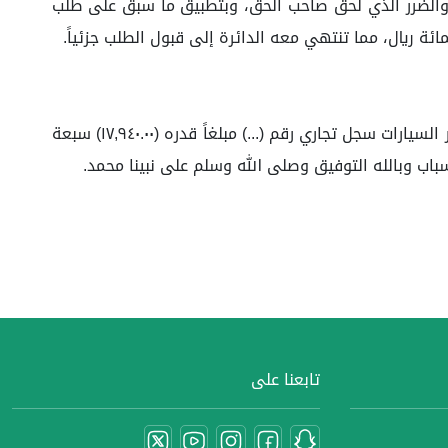
د والضرر الذي لحق صاحب الحق، وبتطبيق ما سبق على طلب
حكمت الدائرة حضورياً: بإلزام المدعى عليه شركة(...) للسفر و السياحة سجل تجاري رقم (...) بأن تدفع لـلمدعية: شركة(...) لتأجير السيارات سجل تجاري رقم (...) مبلغاً قدره (١٧,٩٤٠.٠٠) سبعة
تابعنا على