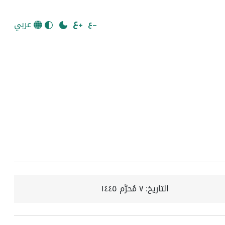
عربي
التاريخ:
٧ مُحرَّم ١٤٤٥