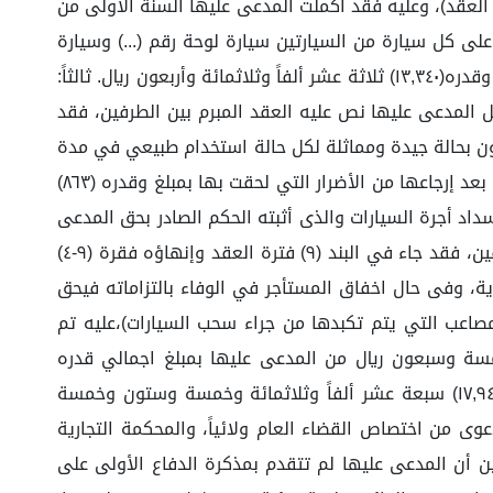
 العقد)، وعليه فقد أكملت المدعى عليها السنة الأولى من
على كل سيارة من السيارتين سيارة لوحة رقم (...) وسيارة
لوحة رقم (...) اللتين تم استلامها من العميل كتعويض عن تكاليف التزم بها المؤجر لخدمة المستأجر خلال فترة التعاقد بمبلغ وقدره(١٣,٣٤٠) ثلاثة عشر ألفاً وثلاثمائة وأربعون ريال. ثالثاً:
 المدعى عليها نص عليه العقد المبرم بين الطرفين، فقد
ادة للشركة يجب أن تكون بحالة جيدة ومماثلة لكل حالة استخدام طبيعي في مدة
التأجير، أي ضياع للمعدات أو تلف أو سوء استخدام سيتم تحميله للمستأجر)، وعليه فقد تم اصلاح سيارة واحدة لوحة رقم (...) بعد إرجاعها من الأضرار التي لحقت بها بمبلغ وقدره (٨٦٣)
داد أجرة السيارات والذى أثبته الحكم الصادر بحق المدعى
عليها فى القضية رقم (٤٤٧٠٣٨٢٧٠٨) لعام ١٤٤٤ وكذلك اخلالها بالتزاماتها التعاقدية الأخرى، نص عليه العقد المبرم بين الطرفين، فقد جاء في البند (٩) فترة العقد وإنهاؤه فقرة (٩-٤)
دية، وفى حال اخفاق المستأجر في الوفاء بالتزاماته فيحق
صاعب التي يتم تكبدها من جراء سحب السيارات)،عليه تم
 لوحة رقم (...) تم نقل السيارة من مدينة الطائف بمبلغ قدره(٥٧٥) خمسمائة وخمسة وسبعون ريال من المدعى عليها بمبلغ اجمالي قدره
(٣,٧٣٧.٥) ثلاث آلاف وسبعمائة وسبعة وثلاثون ريال وخمسة هللات. الطلبات: ١/ إلزام المدعى عليها بسداد مبلغ قدره (١٧,٩٤٠,٥) سبعة عشر ألفاً وثلاثمائة وخمسة وستون وخمسة
 هكذا أدعى وعليه فتكون بذلك الدعوى من اختصاص القضاء العام ولائياً، والمحكمة التجارية
بين أن المدعى عليها لم تتقدم بمذكرة الدفاع الأولى على