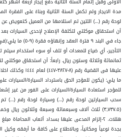
الأولى وقبل إتمام السنة الثانية دفع إيجار أربعة أشهر ك
مدة الايجار ولم تكمل السنة الثانية وبناءً على الفقرة ا
أن استحقاق موكلتي لتكلفة الإصلاح لإحدى السيارات بعد 
جاء في البند ٩ 
ثمانمائة وثلاثة وستون ريال. رابعاً: أن استحقاق موكلتي 
ما يلي: (يكون للمؤجر الحق باسترداد السيارة/السيارات عل
للمؤجر استعادة السيارة/السيارات على الفور من غير إش
بجدة نوعياً ومكانياً، وبالاطلاع على كافة ما أرفقه وكيل