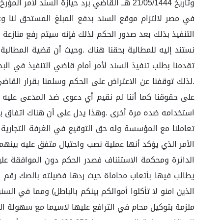
في مصر لالتزام موقع السند بدفع المبلغ المستحق لنا و
التنفيذ بذلك بعد صدور الحكم لذلك فإنه سيتم رفع منازعة
نستند إليه للمطالبة بحقنا هناك .وحيث أن قضية المطالبة ب
تقدمنا بطلب تنفيذ السند لأمر أمام قاضي التنفيذ في البد
.لذلك توقفنا عن الاعتراض على الحكم وسلمنا بقرار القاضي 
على حقوقنا كما أننا لم نقيم أي دعوى ضد المدعى عليه ب
استخدامه ضده مرة أخرى .وهذا يدل على أن هناك اتفاق بي
تعاملنا مع المؤسسة وله حق التوقيع في الغرفة التجارية وا
الأمر الذي يؤكد أنها عملية نصب واحتيال متفق عليه بينهم
الذين امنو لا تأكلوا أموالكم بينكم بالباطل) ومما في ال
ملزمة بتوكيل محام في الترافع عليها لاسيما مع سهولة الت