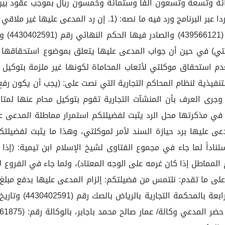
دعي قدرها 2,499,650 مليونين وأربعمائة وتسعة وتسعون ألفا وستمائة وخمسون ريا
رد هذه الدعوى تأسيسا لما سبق) كما قدم المدعي وكالة ردا عبر ا
وكلتي) في حين أن جواب المدعى عليها يتعلق بموضوع استحقاقها ل
 2. دفعت المدعى عليها بعدم استحقاق موكلتي لأتعاب المحاماة لكونها غير مل
ن محام استناداً للمادة (51) من اللائحة التنفيذية لنظام المحاكم التجارية التي نصت 
جرى العرف بأن المنشآت التجارية تقوم بتوكيل محام عنها لمتابع
ا ذكرته المدعى عليها في مذكرتها محل الرد يثبت لفضيلتكم استمرار مماطل
عى عليها برد حيازة السند لأمر لموكلتي، وهذا ما يثبت لفضيل
د حيازة السند، واستناداً لما جاء في مجموع الفتاوى لشيخ الإسلام ابن تي