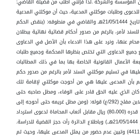
ل بموجب عقود بين المؤسسة والشركة .لذا فإنني أطلب من فضيلة القاضي:
لبرنامج ورد فيه ما نصه: (1. إن رد المدعى عليها غير ملاقي للدعوى وطلبات موكلتي المدعية، حيث أن موكلتي المدعية
تطلب في دعواها الماثلة أتعاب المحاماة عن القضية رقم (439566121) والصادر فيها الحكم النهائي رقم (4430402591) وتاريخ 21/05/1444هـ والقاضي في منطوقه: (بنقض الحكم
لسند لأمر، بالرغم من صدور أحكام قضائية نهائية ببطلان
زمة بتوكيل محام عنها، ونرد على هذا الادعاء بأن الأصل في الدعاوى
على: (يجب أن يكون رفع جميع الدعاوى التي تختص بنظرها المحكمة وجميع طلبات
ة الأعمال القانونية الخاصة بها بما في ذلك المطالبات
ة المدعى عليها في تسليم موكلتي السند لأمر بالرغم من صدور حكم
تكم بأن المدعى عليها هي من أحوجت موكلتي لإقامة تلك
مية: (إذا كان الذي عليه الحق قادر على الوفاء، ومطل صاحبه حتى
أحوجه إلى الشكاية، فما غرمه بسبب ذلك فهو على الظالم المماطل إذا كان غرمه على الوجه المعتاد)، ولما جاء في الفروع لابن مفلح (292/ع) قوله: (ومن مطل غريمه حتى أحوجه إلى
الشكاية، فما غرمه بسبب ذلك لزم المماطل). الطلبات: بناءً على ما تقدم: نلتمس من فضيلتكم: إلزام المدعى عليها بدفع مبلغ قدره (80،000) ريال مقابل أتعاب المحاماة لدعوى استرداد
حيازة السند لأمر المحكوم بها من قبل دائرة الاستئناف الرابعة بالمحكمة التجارية بالرياض بالصك رقم (4430402591) وتاريخ 21/05/1444هـ.) وباطلاع الدائرة رأت حجز القضية للدراسة.
وفي جلسة 21/08/1444هـ، المنعقدة عبر الاتصال المرئي، حضر المدعي وكالة/ عمار صالح محمد باجابر، بالوكالة رقم: (441161875) وتبين عدم حضور من يمثل المدعى عليها، وحيث تم