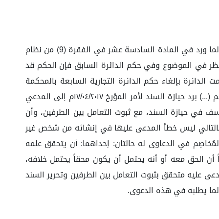
بما أن المدعي يطالب بالتعويض عن الدعوى المنظورة أمام الدائرة برقم (٤٣٩٥٦٦١٢١) وعليه فإن الدائرة مختصة بنظرها وفقاً لما ورد في المادة السادسة عشر في الفقرة (9) من نظام
 من المحكمة.) وبالنظر في الموضوع وفي حكم الدائرة السابق فإن الحكم قد
دائرة بإلغاء حكم الدائرة التجارية السابعة بالمحكمة
التجارية بالرياض الصادر بتاريخ ١٢/٠٤/١٤٤٤ه في القضية رقم (٤٣٩٥٦٦١٢١) والحكم مجددا بإلزام شركة بازار الخليج سجل تجاري رقم (...) برد حيازة السند لأمر المؤرخ ١٧/٠٤/٢٠١٧م إلى المدعي
عسف في حيازة السند، مع ثبوت التعامل بين الطرفين، وأن
بالتالي ليس خطأ المدعى عليها في إنشائه من شخص غير
خاصِم في الدعاوى له حالتان: إحداهما: أن يتحقق علمه
ً أن الحق معه أو أنه يحتمل أن يكون محقاً يحتمل خلافه،
اوى ورسائل سماحة الشيخ محمد بن إبراهيم (55/13) وعدم الإبطال من المدعى عليه متحقق بثبوت التعامل بين الطرفين وتحرير السند
لما يطلبه في هذه الدعوى.