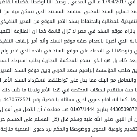
وتاريخ 21/05/1444 هــ القاضي برد حيازة السند لأمر المؤرخ في 17/04/2017 مـ الى
عند تسليم السند للمدعي سنفقد المستند الذي نتمكن فيه من ا
 تنفيذية للمطالبة بالاحتفاظ بسند الأمر الموقع من المدير التن
الزام موقع السند في مصر لا تزال قائمة كما ان المنازعة التنفيذية
اية الذي أخبرنا بانعدام صفة موقع السند وأنه أمر بإيقاف التنفي
وتوجهنا الى الادعاء على موقع السند في بلاده الذي غادر ولم يعد
عد ذلك بل هو الذي تقدم للمحكمة التجارية بطلب استرداد السند 
ن صاحب المؤسسة إبراهيم سعد الحربي وبين موقع السند المدير 
لتعامل مع البنك مما يدل على تواطئهما لاسترداد السند الأمر ليح
ا حيث سنتقدم للجهات المختصة في هذا الأمر ولدينا ما يثبت ذلك
يطالب فيها بأتعاب محاماة حيث ردها فضيلته بالصك رقم 4430539872
سنن أن النبي صلى الله عليه وسلم قال (كل المسلم على المسلم حر
قديم ونوعية الدعوى ووضوحها والحكم برد دعوى المدعية منازعة ك