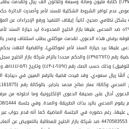
 بشكل نظامي صحيح، ثانياً: إيقاف التنفيذ ورفع الإجراءات عن ا
أمام المحكمة التجارية بالرقم (٤٣٩٥٦٦١٢١) وتاريخ ٢٩/١٢/١٤٤٣ه ضد المدعى عليها بازار الخليج 
 عليها برد حيازة السند لأمر لموكلتي)، والقضية انتهت بحكم نص
المدعي إبراه
عى عليها بالتعويض بمبلغ قدره (٨٠,٠٠٠.٠٠) ثمانون ألفًا ريال سعودي. وقد قيدت قضية بالر
 الدعوى أحال على صحيفة الدعوى الإلكترونية وما احتوته من مر