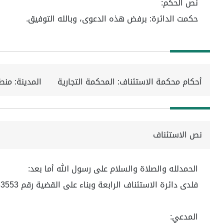
نص الحكم:
حكمت الدائرة: برفض هذه الدعوى، وبالله التوفيق.
أحكام محكمة الاستئناف: المحكمة التجارية
المدينة: منط
نص الاستئناف
الحمدلله والصلاة والسلام على رسول الله أما بعد:
فلدى دائرة الاستئناف الرابعة وبناء على القضية رقم 4470583553 لعام 1444ه
المدعي: