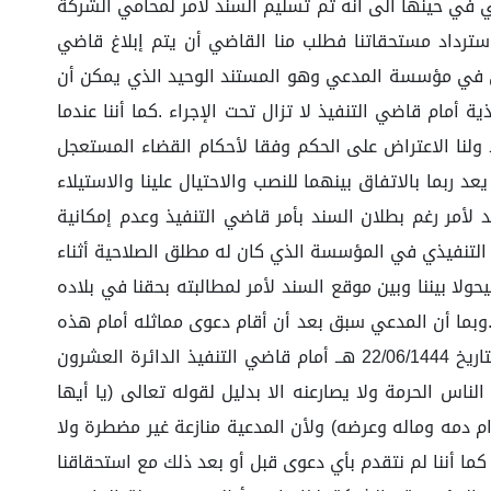
 المدعي , وحيث أننا أوضحنا لفضيلة القاضي في حينها الى أنه تم تسليم السند لأمر لمحامي الشركة
سترداد مستحقاتنا فطلب منا القاضي أن يتم إبلاغ قاضي
فيذي في مؤسسة المدعي وهو المستند الوحيد الذي يمكن أن
 أمام قاضي التنفيذ لا تزال تحت الإجراء .كما أننا عندما
ذ ولنا الاعتراض على الحكم وفقا لأحكام القضاء المستعجل
 ربما بالاتفاق بينهما للنصب والاحتيال علينا والاستيلاء
لأمر رغم بطلان السند بأمر قاضي التنفيذ وعدم إمكانية
التنفيذي في المؤسسة الذي كان له مطلق الصلاحية أثناء
ولا بيننا وبين موقع السند لأمر لمطالبته بحقنا في بلاده
 .وبما أن المدعي سبق بعد أن أقام دعوى مماثله أمام هذه
الدائرة ومحكمة الاستئناف فصدر الحكم دون الموافقة عليها .كما أنه أقام دعوى أخرى مماثله بالقضية رقم 4470572521 بتاريخ 22/06/1444 هــ أمام قاضي التنفيذ الدائرة العشرون
 بتاريخ 01/07/1444 هـــ مفاده / أن الأصل في أموال الناس الحرمة ولا يصارعنه الا بدليل لقوله تعالى (يا أيها
ام دمه وماله وعرضه) ولأن المدعية منازعة غير مضطرة ولا
ما أننا لم نتقدم بأي دعوى قبل أو بعد ذلك مع استحقاقنا