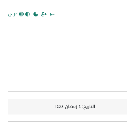
عربي
التاريخ:
٤ رَمضان ١٤٤٤