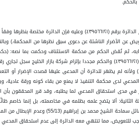
بالحكم.
 والصادر في عام 1441هـ: (9- دعاوى التعويض عن الأضرار الناشئة عن دعوى سبق نظرها
، ثم نُقض الحكم من محكمة الاستئناف وحكمت بما نصه: (حكمت ال
.) ولأنه لم يظهر للدائرة أن المدعى عليها قصدت الإضرار أو الت
دعي لدى محكمة التنفيذ لا يمنع من بقاء كونه ورقة عادية، و
ي مدى استحقاق المدعي لما يطلبه، وقد قرر المحققون بأن المُ
ة الثانية: ألا يتضح علمه بظلمه في مخاصمته، بل إنما خاصم ظانَّا
فهذا لا وجه شرعاً لإلزامه بتلك النفقات مجموع فت
وجب للتعويض، مما تنتهي معه الدائرة إلى عدم استحقاق المدعي 