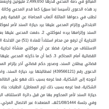
المبالغ في ذمة الم
الابتدائي وإلزام المدعى عليها برد حيازة السند لأمر لم
السند وإلزامها برده لموكلتي.
التجارية أن ترفع م
الاستئناف من محام)، فضلا عن أن موكلتي منشأة تجارية و
القضائية أمام المحاكم. 3. كما أن م
قضائي ببطلان السند، وصدور حكم قضائي آخر بإلزام المد
الدعوى رقم (439566121) لمطالبتها بر