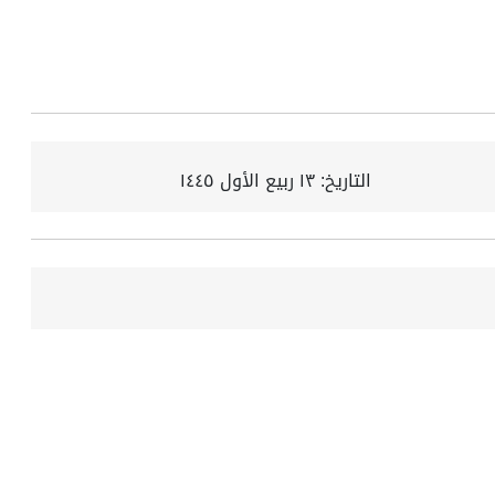
التاريخ:
١٣ ربيع الأول ١٤٤٥