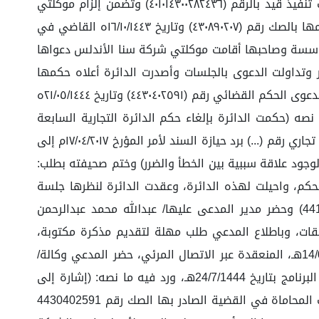
قامت بتحرير سند لأمر مؤرخ في ١٧/٠٤/٢٠١٩ بمبلغ قدرة (١.١٣٧.٠٠٠) كتابة مليون ومائة وسبعة وثلاثون ألف ريال وتقدمت بطلب تنفيذ قُيد بالرقم (٤٠١٠١٤٣٠٠٢٨٢٤٣٦) وتضمن إلزام موكلتي
بالمبلغ المذكور تقدمت موكلتي بدعوى منازعة تنفيذية بخصوص عدم توافر الشروط الشكلية للسند لأمر وأصدرت الدائرة حكمها بالصك رقم (٤٣٠٨٩٠٢٠٧) وتاريخ ١٦/١٠/١٤٤٣ه القاضي في
لمؤسسة وصاحبها أقامت موكلتي شركة سنا الأندلس دعواها
المحدودة لرد حيازة السند لأمر وتداولت الدعوى بالجلسات وأصدرت الدائرة أعلاه حكمها
بالصك رقم (٤٤٣٠١١٨٩٩١) وتاريخ ١٢/٠٤/١٤٤٤ه القاضي في منطوقه برفض هذه الدعوى. تقدمت موكلتي بطلب استئناف وصدر بالدعوى الحكم القضائي رقم (٤٤٣٠٤٠٢٥٩١) وتاريخ ٢١/٠٥/١٤٤٤ه
ه (حكمت الدائرة بإلغاء حكم الدائرة التجارية السابعة
بالمحكمة التجارية بالرياض الصادر بتاريخ ١٢/٠٤/١٤٤٤ه في القضية رقم (٤٣٩٥٦٦١٢١) والحكم مجددا بالزام شركة بازار الخليج سجل تجاري رقم (...) برد حيازة السند لأمر المؤرخ ١٧/٠٤/٢٠١٧م إلى
يم سعد سعيد الحربي هوية رقم (...) وبالله التوفيق.) وذلك حسب الصك رقم (٤٤٣٠٤٠٢٥٩١) وتاريخ ١٤٤٤/٠٥/٢١هـ ولوجود علاقة سببية بين الخطأ والضرر) وختم صحيفته بطلب:
قم المبين في ديباجة الحكم، واحيلت لهذه الدائرة، وعقدت الدائرة لنظرها جلسة
بتاريخ 15/07/1444هـ، المنعقدة عبر الاتصال المرئي، حضر المدعي وكالة/ عمار صالح محمد باجابر، بالوكالة رقم (441161875) وحضر مدير المدعى عليها/ عبدالله محمد عبدالرحمن
فقات، وباطلاع المدعي طلب مهلة لتقديم مذكرة مكتوبة،
فأفهمته الدائرة بتقديمها عبر البرنامج خلال عشرة أيام ثم يقوم المدعي بالرد بذات الطريقة والمدة. وفي جلسة 14/08/1444هـ، المنعقدة عبر الاتصال المرئي، حضر المدعي وكالة/
عمار صالح محمد باجابر، وتبين عدم حضور من يمثل المدعى عليها، رغم حضوره في الجلسة الماضية كما أنه قدم جواب عبر البرنامج بتاريخ 24/7/1444هـ، ورد فيه ما نصه: (إشارة إلى
الدعوى المقامة من إبراهيم سعد الحربي في القضية رقم 4470583553 ضد شركة بازار الخليج للمطالبة بالتعويض عن أتعاب المحاماة في القضية الصادر بها الصك رقم 4430402591