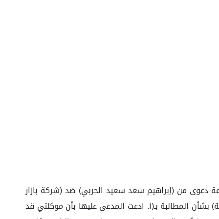
مة دعوى من (إبراهيم سعد سعيد الحربي) ضد (شركة بازار
الخليج) المقيدة في المحكمة التجارية بالرياض برقم (٤٣٩٥٦٦١٢١) وتاريخ ١٤٤٣/١٢/٢٩هـ والمنظورة لدى (الدائرة التجارية السابعة) بشأن المطالبة بـ(١. ادعت المدعى عليها بأن موكلتي قد