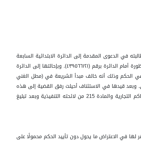
لبته في الدعوى المقدمة إلى الدائرة الابتدائية السابعة
بالمحكمة التجارية بالرياض إلزام المدعى عليها بالتعويض بمبلغ قدره (٨٠,٠٠٠) ثمانون ألف ريال، وذلك تعويضًا عن الدعوى المنظورة أمام الدائرة برقم (٤٣٩٥٦٦١٢١). وبإحالتها إلى الدائرة
في الحكم وذلك أنه خالف مبدأ الشريعة في (مطل الغني
بلغ محل الدعوى. وبعد قيدها في الاستئناف أحيلت رفق القضية إلى هذه
الدائرة التي حددت لها جلسة علنية عبر الاتصال المرئي اليوم بتاريخ 26/10/1444هـ، واستنادًا إلى المادة 78 من نظام المحاكم التجارية والمادة 215 من لائحته التنفيذية وبعد تبليغ
ر لها في الاعتراض ما يحول دون تأييد الحكم محمولًا على