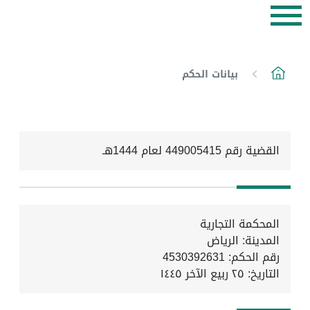
بيانات الحكم
القضية رقم 449005415 لعام 1444هـ
المحكمة التجارية
المدينة: الرياض
رقم الحكم: 4530392631
التاريخ:
٢٥ ربيع الآخر ١٤٤٥