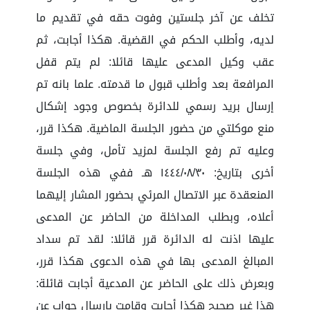
تخلف عن آخر جلستين وفوت حقه في تقديم ما
لديه، وأطلب الحكم في القضية. هكذا أجابت، ثم
عقب وكيل المدعى عليها قائلا: لم يتم قفل
المرافعة بعد وأطلب قبول ما قدمته. علما بانه تم
إرسال بريد رسمي للدائرة بخصوص وجود إشكال
منع موكلتي من حضور الجلسة الماضية. هكذا قرر،
وعليه تم رفع الجلسة لمزيد تأمل، وفي جلسة
أخرى بتاريخ: ١٤٤٤/٠٨/٣٠ هـ ففي هذه الجلسة
المنعقدة عبر الاتصال المرئي بحضور المشار إليهما
أعلاه، وبطلب المداخلة من الحاضر عن المدعى
عليها اذنت له الدائرة قرر قائلا: لقد تم سداد
المبالغ المدعى بها في هذه الدعوى هكذا قرر،
وبعرض ذلك على الحاضر عن المدعية أجابت قائلة:
هذا غير صحيح هكذا أجابت وقامت بإرسال جواب عن