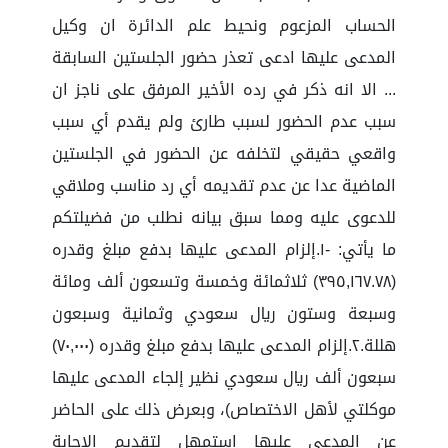
الحساب المزعوم ونحيط علم الدائرة ان وكيل
المدعى عليها ادعى تعذر حضور الجلستين السابقة
... الا انه ذكر في رده الأخير المرفق على ناجز ان
سبب عدم الحضور لسبب طارئ ولم يقدم أي سبب
واقعي حقيقي لتخلفه عن الحضور في الجلستين
الماضية عدا عن عدم تقديمه أي رد مناسب وملاقي
للدعوى عليه ومما سبق بيانه نطلب من فضيلتكم
ما يأتي: -١.إلزام المدعى عليها بدفع مبلغ وقدره
(٣٩٥,١٦٧.٧٨) ثلاثمائة وخمسة وتسعون ألف ومائة
وسبعة وستون ريال سعودي وثمانية وسبعون
هللة.٢.إلزام المدعى عليها بدفع مبلغ وقدره (٧٠,٠٠٠)
سبعون ألف ريال سعودي نظير إلجاء المدعى عليها
موكلتي لأهل الاختصاص)، وبعرض ذلك على الحاضر
عن المدعى عليها استمهل لتقديم الإجابة