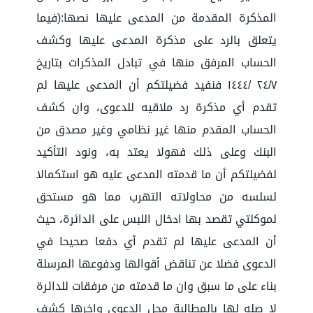
المذكرة المقدمة من المدعى عليها نصها:(فيما
يتعلق بالرد على مذكرة المدعى عليها وكشف
الحساب المرفق منها في تبادل المذكرات بتاريخ
٢٤/٧ /١٤٤٤ فنفيد فضيلتكم أن المدعى عليها لم
تقدم أي مذكرة رد ملاقيه للدعوى، وان كشف
الحساب المقدم منها غير نظامي وغير مصدق من
البنك وعلى ذلك فهولا يعتد به، ونود التأكيد
لفضيلتكم أن ما قدمته المدعى عليه هو استكمالا
لسلسه من محاولاته التهرب مما هو مستحق
لموكلتي تقصد بها ادخال اللبس على الدائرة، حيث
أن المدعى عليها لم تقدم أي دفعا صحيحا في
الدعوى فضلا عن تناقض أقوالها ودفوعها المرسلة
بناء على ما سبق وان ما قدمته من مرفقات للدائرة
لا صله لها بالمطالبة محل الدعوى واخرها كشف