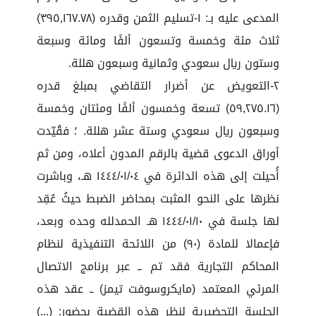
المدعى عليه بـ: ١-تسليم الثمن وقدره (٣٩٥,١٦٧.٧٨)
ثلاث مئة وخمسة وتسعون ألفًا ومائة وسبعة
وستون ريال سعودي وثمانية وسبعون هللة.
٢-التعويض عن أضرار التقاضي بمبلغ قدره
(٥٩,٢٧٥.١٦) تسعة وخمسون ألفًا ومئتان وخمسة
وسبعون ريال سعودي وستة عشر هللة. ؛ فقُيّدت
أوراق الدعوى قضية بالرقم المدون أعلاه، ومن ثم
أُحيلت إلى هذه الدائرة في ١٤٤٤/٠١/٠٤ هـ، وباشرت
نظرها على النحو المثبت بمحاضر الضبط حيثُ عُقِد
لها جلسة في ١٤٤٤/٠١/١٠ هـ الحمدلله وحده وبعد،
فإعمالا للمادة (٩٠) من اللائحة التنفيذية لنظام
المحاكم التجارية فقد تم ــ عبر برنامج الاتصال
المرئي المعتمد (مايكروسوفت تيمز) ــ عقد هذه
الجلسة التحضيرية لنظر هذه القضية بحضور: (...)