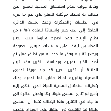
وكالة جوابه بعدم استحقاق المدعية للمبلغ الذي
تطالب به لسداد موكلته للمبلغ على نحو ما قرره
في الجلسات والمذكرات وحيث لمست الدائرة
الحاجة إلى ندب خبير واستنادًا للمادة (٠١/١١٠) من
نظام الإثبات فقد أصدرت قرارها بندب الخبير
المحاسبي ليقف على مستندات طرفي الخصومة
ويصدر تقريره وفق ما حدد له من نطاق عمل ثم
أصدر الخبير تقريره وبدراسة التقرير فقد تبين
للدائرة أن تقرير الخبير قد جاء مؤيدًا لدعوى
المدعية وتقريره لمبلغ مقارب لما تدعيه وذلك
بتعليقه استحقاق المدعية للمبلغ الذي انتهى إليه
بأمور لم تنازع المدعى عليها بها وتحيل الدائرة إلى
ما جاء في التقرير منعًا للإطالة ؛كما أن المدعى
عليها قد تناقضت في بينتها على السداد بتقديم