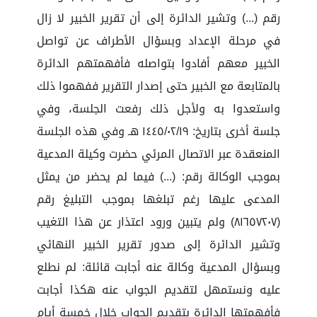
رقم (...) وتشير الدائرة إلى أن تقرير الخبير لا زال
في مرحلة الإعداد وبسؤال الأطراف عن تواصل
الخبير معهم أفادوا بتواصله فأفهمتهم الدائرة
بالمتابعة مع الخبير حتى إصدار التقرير ففهموا ذلك
واستعدوا به ولأجل ذلك رفعت الجلسة، وفي
جلسة أخرى بتاريخ: ١٤٤٥/٠٢/١٩ هـ وفي هذه الجلسة
المنعقدة عبر الاتصال المرئي حضرت وكيلة المدعية
بموجب الوكالة رقم: (...) فيما لم يحضر من يمثل
المدعى عليها رغم تبلغها بموجب التبليغ رقم
(٨١٦٥٧٢٠٧) ولم يتبين ورود اعتذار عن هذا التغيب
وتشير الدائرة إلى صدور تقرير الخبير النهائي
وبسؤال المدعية وكالة عنه أجابت قائلة: لم نطلع
عليه ونستمهل لتقديم الجواب عنه هكذا أجابت
فأفهمتها الدائرة بتقديم الجواب خلال خمسة أيام