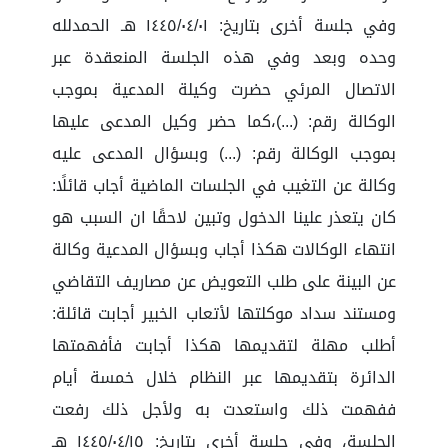
وفي جلسة أخرى بتاريخ: ١٤٤٥/٠٤/٠١ هـ الحمدلله
وحده وبعد وفي هذه الجلسة المنعقدة عبر
الاتصال المرئي حضرت وكيلة المدعية بموجب
الوكالة رقم: (...)،كما حضر وكيل المدعى عليها
بموجب الوكالة رقم: (...) وبسؤال المدعى عليه
وكالة عن التغيب في الجلسات الماضية أجاب قائلًا:
كان يتعذر علينا الدخول وتبين لاحقًا ان السبب هو
انتهاء الوكالات هكذا أجاب وبسؤال المدعية وكالة
عن البينة على طلب التعويض عن مصاريف التقاضي
ومستند سداد موكلتها لأتعاب الخبير أجابت قائلة:
أطلب مهلة لتقديمها هكذا أجابت فأفهمتها
الدائرة بتقديمها عبر النظام خلال خمسة أيام
ففهمت ذلك واستعدت به ولأجل ذلك رفعت
الجلسة، وفي جلسة أخرى بتاريخ: ١٤٤٥/٠٤/١٥ هـ