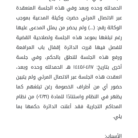
الحمدلله وحده وبعد وفي هذه الجلسة المنعقدة
عبر الاتصال المرئي حضرت وكيلة المدعية بموجب
الوكالة رقم: (...) ولم يحضر من يمثل المدعى عليها
رغم تبلغها بموعد هذه الجلسة ولصلاحية القضية
للفصل فيها قررت الدائرة إقفال باب المرافعة
ورفع هذه الجلسة للنطق بالحكم، وفي جلسة
أخرى بتاريخ: ١٤٤٥/٠٤/١٧ هـ الحمدلله وحده وبعد،
انعقدت هذه الجلسة عبر الاتصال المرئي ولم يتبين
حضور أي من أطراف الخصومة رغن تبلغهم كما
يظهر في النظام واستنادًا للمادة (٠٢/٣١) من نظام
المحاكم التجارية فقد أعلنت الدائرة حكمها بما
يلي.
الأسباب: