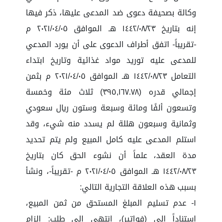
وكالة بصحيفة دعوى ضد المدعى عليها، ذكر فيها
إنه بتاريخ ١٤٤٢/٠٨/٢٣ هـ الموافق ٢٠٢١/٠٤/٠٥ م
-تقريباً- اتفق أطراف الدعوى على أن يورد المدعي
للمدعى عليه توريد مواد غذائية وتاريخ ابتداء
التعامل ١٤٤٢/٠٨/٢٣ هـ الموافق ٢٠٢١/٠٤/٠٥ م بثمن
إجمالي قدره (٣٩٥,١٦٧.٧٨) ثلاث مئة وخمسة
وتسعون ألفًا ومائة وسبعة وستون ريال سعودي
وثمانية وسبعون هللة لم يسدد منه شيء، وقد
استلم المدعى عليه كامل المبيع ولم يتم تحديد
مدة العقد، علماً أن نشوء الحق كان بتاريخ
١٤٤٢/٠٨/٢٣ هـ الموافق ٢٠٢١/٠٤/٠٥ م -تقريباً-، ونشأ
بسبب هذه العلاقة التجارية التالي:
١- عدم تسليم المبلغ المستحق من ثمن المبيع،
استناداً إلى (فواتير)، انتهى الى طلب: إلزام