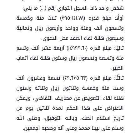
شخص واحد ذات السجل التجاري رقم (...) ما يلي:
أولًا: مبلغ قدره (٣٩٥,١٤١.٧٨) ثلاث مئة وخمسة
وتسعون ألف ومئة وواحد وأربعون ريال وثمانية
وسبعون هللة لقاء العقد محل الدعوى.
ثانيًا: مبلغ قدره (١٤٩٩٩.٦٠) أربعة عشر ألف وتسع
مئة وتسعة وتسعون ريال وستون هللة لقاء أتعاب
الخبير.
ثالثًا: مبلغ قدره (٢٩,٦٣٥.٦٣) تسعة وعشرون ألف
وست مئة وخمسة وثلاثون ريال وثلاثة وستون
هللة لقاء التعويض عن مصاريف التقاضي، ويمكن
الاعتراض على هذا الحكم لمدة ثلاثين يوم من
تاريخ استلام الصك، وبالله التوفيق، وصلى الله
وسلم على نبينا محمد وعلى آله وصحبه أجمعين.