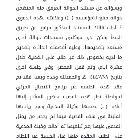
وبسؤاله عن مستند الحوالة المرفق منه المتضمن
حوالة مبلغ لـ(مؤسسة (...)) وعلاقته بهذه الدعوى
؟ أجاب قائلا: المستند المذكور مرفق عن طريق
الخطأ ولكن لدى موكلتي مستندات حوالة أخرى
مستعد بتقديمها، وعليه أفهمته الدائرة بتقديم
ما لديه بخصوص ذلك عبر طلب على القضية خلال
عشرة أيام، وتم قفل المحضر، وفي جلسة أخرى
بتاريخ: ١٤٤٤/٠٧/٠٨ هـ والحمدلله وحده وبعد، فقد تم
عقد هذه الجلسة عبر برنامج الاتصال المرئي
لمواصلة نظر هذه القضية بحضور المشار إليها
أعلاه: (...) بصفتها وكيلة المدعية وفق بياناتها
المثبتة في ملف القضية فيما لم يحضر من يمثل
المدعى عليها رغم تبلغيها ثم أحالت وكيلة المدعية
على الطلب المقدم منها قبل الجلسة عبر النظام