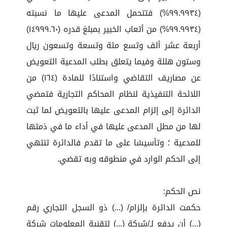
(٩٩.٩٩٣٤%) فتتحمل المدعى عليها ما نسبته
(٩٩.٩٩٣٤%) من أتعاب الخبير بمبلغ قدره (١٤٩٩٩.٦٠)
أربعة عشر ألف وتسع مئة وتسعة وتسعون ريال
وستون هللة وفيما يتعلق بطلب المدعية التعويض
عن مصاريف التقاضي واستنادًا للمادة (١٦٤) من
اللائحة التنفيذية لنظام المحاكم التجارية فتمضي
الدائرة إلى إلزام المدعى عليها بالتعويض لما ثبت
لها من مطل المدعى عليها في أداء ما في ذمتها
للمدعية ؛ وتأسيسًا على ما تقدم فالدائرة تنتهي
إلى الحكم الوارد في منطوقه وبه تقضي.
نص الحكم:
حكمت الدائرة بإلزام/ (...) ذو السجل التجاري رقم
(...) أن يدفع لـ/شركة (...) لتقنية المعلومات شركة