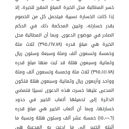
خسر المطالبة محل الخبرة المبلغ المقرر للخبرة، إلا
إذا كانت الخسارة نسبية فيتحمل كل من الخصوم
بقدر خسارته، وتبين المحكمة ذلك في الحكم
الصادر في موضوع الدعوى. وبما أن المطالبة محل
الخبرة هي مبلغ قدره (٣٩٥,١٦٧.٧٨) ثلاث مئة
وخمسة وتسعون ألف ومئة وسبعة وستون ريال
وثمانية وسبعون هللة قد ثبت منها مبلغ قدره
(٣٩٥,١٤١.٧٨) ثلاث مئة وخمسة وتسعون ألف ومئة
وواحد وأربعون ريال وثمانية وسبعون هللة فتكون
المدعى عليها خسرت هذه الدعوى نسبيًا فتمضي
الدائرة إلى تحميلها أتعاب الخبير في حدود
خسارتها، وبما أن أتعاب الخبير هي مبلغ قدره
(١٥,٠٠٠.٦) خمسة عشر ألف وستون هللة ونسبة ما
أثبته الخبير إلى ما ادعت به المدعية هي