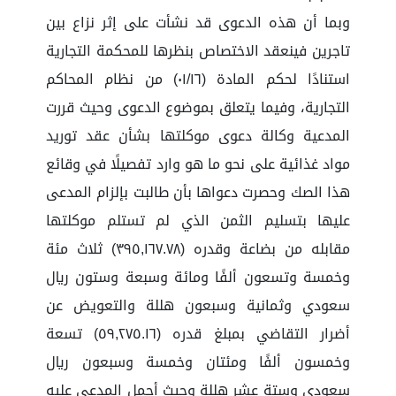
وبما أن هذه الدعوى قد نشأت على إثر نزاع بين
تاجرين فينعقد الاختصاص بنظرها للمحكمة التجارية
استنادًا لحكم المادة (٠١/١٦) من نظام المحاكم
التجارية، وفيما يتعلق بموضوع الدعوى وحيث قررت
المدعية وكالة دعوى موكلتها بشأن عقد توريد
مواد غذائية على نحو ما هو وارد تفصيلًا في وقائع
هذا الصك وحصرت دعواها بأن طالبت بإلزام المدعى
عليها بتسليم الثمن الذي لم تستلم موكلتها
مقابله من بضاعة وقدره (٣٩٥,١٦٧.٧٨) ثلاث مئة
وخمسة وتسعون ألفًا ومائة وسبعة وستون ريال
سعودي وثمانية وسبعون هللة والتعويض عن
أضرار التقاضي بمبلغ قدره (٥٩,٢٧٥.١٦) تسعة
وخمسون ألفًا ومئتان وخمسة وسبعون ريال
سعودي وستة عشر هللة وحيث أجمل المدعى عليه